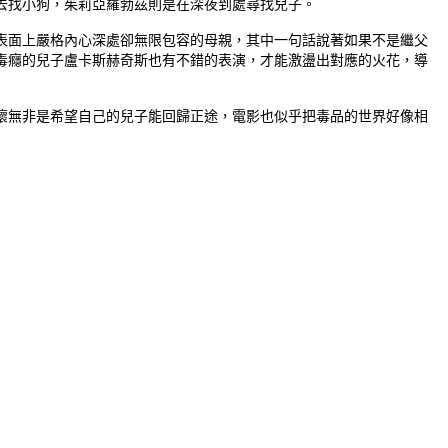
去找小狗，茱莉亞羅勃茲則是在深夜到處尋找兒子。
表面上嚴格內心深處卻無限包容的母親，其中一句話說著如果不是繼父
毒癮的兒子盧卡斯赫奇斯也有不錯的表演，才能激盪出對應的火花，導
懷無非是希望自己的兒子能回歸正途，電影也似乎把毒品的世界好像相