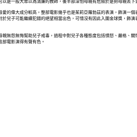
可以是一般大眾以為清廉的教師，後半部深怕母親有危險於是把母親丟下
母愛的偉大成分較高，整部電影幾乎也是茱莉亞羅勃茲的表演，飾演一個
對於兒子可能繼續犯錯的絕望相當出色，可惜沒有因此入圍金球獎，飾演
母親無怨無悔幫助兒子戒毒，過程中對兒子各種態度包括憤怒、嚴格、關
這部電影演得有聲有色。