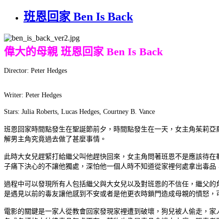
班恩回家 Ben Is Back
偉大的母親 班恩回家 Ben Is Back
Director: Peter Hedges
Writer: Peter Hedges
Stars: Julia Roberts, Lucas Hedges, Courtney B. Vance
班恩回家時間點發生在聖誕節前夕，時間點發生在一天，女主角茱莉亞
解男主角究竟過去做了甚麼事情。
此時大女兒趕緊打給繼父叫他趕快回來，女主角問著班恩不是應該待在
子痛下決心的不讓他獨處，深怕他一個人時不知道從家裡何處拿出毒品
過程中可以發現所有人包括繼父與大女兒以及對班恩的不信任，繼父的
是遇見以前的毒友讓他感到不安或者是他更衣時鎖門造成母親的憤怒，
電影的關鍵是一家人從教會回家發現家裡遭到破壞，狗兒被人偷走，家