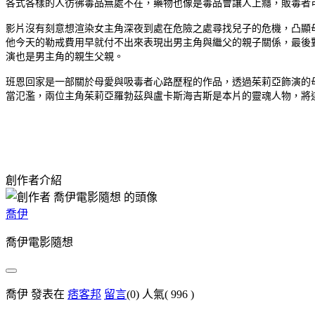
各式各樣的人彷彿毒品無處不在，藥物也像是毒品會讓人上癮，販毒者
影片沒有刻意想渲染女主角深夜到處在危險之處尋找兒子的危機，凸顯
他今天的勒戒費用早就付不出來表現出男主角與繼父的親子關係，最後
演也是男主角的親生父親。
班恩回家是一部關於母愛與吸毒者心路歷程的作品，透過茱莉亞飾演的
當氾濫，兩位主角茱莉亞羅勃茲與盧卡斯海吉斯是本片的靈魂人物，將
創作者介紹
喬伊
喬伊電影隨想
喬伊 發表在
痞客邦
留言
(0)
人氣(
996
)