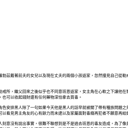
羅勃茲戴著前夫的女兒以及現在丈夫的兩個小孩返家，忽然撞見自己從勒
勒戒所，繼父回來之後似乎也不同意班恩返家，女主角在心軟之下讓他在
，也可以收起錢財還有任何藥物深怕拿去買毒。
角色安排黑人除了一句如果今天他是黑人的話早就被關了帶有種族問題之
可以看見男主角友的心有餘力而未逮以及家屬面對毒癮再犯者不願意再給
人刻意沒有說出事實，很難不聯想到是不是過去班恩的毒友造成，為了像