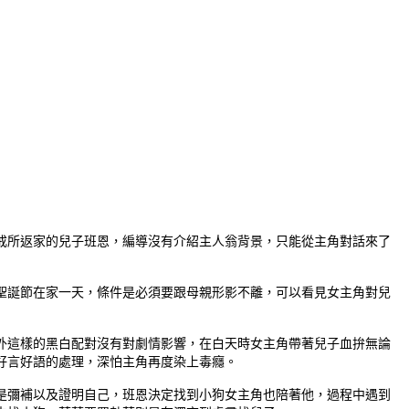
戒所返家的兒子班恩，編導沒有介紹主人翁背景，只能從主角對話來了
聖誕節在家一天，條件是必須要跟母親形影不離，可以看見女主角對兒
外這樣的黑白配對沒有對劇情影響，在白天時女主角帶著兒子血拚無論
好言好語的處理，深怕主角再度染上毒癮。
是彌補以及證明自己，班恩決定找到小狗女主角也陪著他，過程中遇到