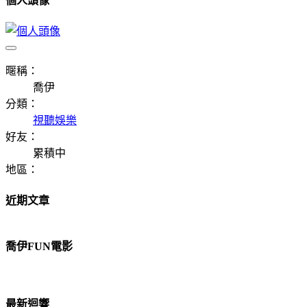
個人頭像
暱稱：
喬伊
分類：
視聽娛樂
好友：
累積中
地區：
近期文章
喬伊FUN電影
最新迴響