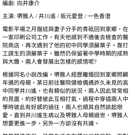
編劇: 向井康介
主演: 堺雅人 / 井川遥 / 坂元愛登 / 一色香澄
電影平場之月描述與妻子分手的青砥回到家鄉，在
一家印刷公司工作，有天他感到不適後去檢查的醫
院商店，再次遇到了他的初中同學須藤葉子。靠打
工謀生的須藤葉子，雖然仍保留著中學時期的成熟
與大膽，兩人會發展出怎樣的感情呢?
根據同名小說改編，堺雅人經歷離婚回到家鄉照顧
年邁的母親，某日前往醫院健檢偶遇許久未見的高
中同學井川遙，也有類似的狀況，兩人因此常常相
約見面，約好替彼此互相打氣，過程中穿插兩人中
學時彼此有好感的過往，兩人也順其自然談起戀
愛，直到井川遙生病以及堺雅人母親過世，堺雅人
想要更進一步，另外一方卻沒有共識。