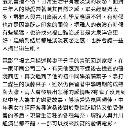
氣氛營造不俗，日常生活中有種淡淡的哀愁，面對
中年人的戀愛帶著順其自然之感，畢竟經歷過太
多，堺雅人與井川遙兩人化學反應還不錯，有時候
也許是因為既定印象的關係，堺雅人的表演有時候
有些過猛，也許找來福山雅治或者是大泉洋會更
好，延續到結局都是淡淡哀愁之感，也許會讓一些
人掏出衛生紙。
電影平場之月描述與妻子分手的青砥回到家鄉，在
一家印刷公司工作，有天他感到不適後去檢查的醫
院商店，再次遇到了他的初中同學須藤葉子。靠打
工謀生的須藤葉子，雖然仍保留著中學時期的成熟
與大膽，兩人會發展出怎樣的感情呢?有陣子沒見到
以中年人為主的戀愛故事，導演營造氛圍頗佳，中
年男女在經歷各種滄桑後對於愛情既期待又怕受傷
害的矛盾，現實生活種的各種無奈，堺雅人與井川
遙演出都不錯，一部可以找來欣賞的愛情電影。