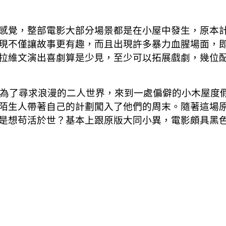
感覺，整部電影大部分場景都是在小屋中發生，原本
現不僅讓故事更有趣，而且出現許多暴力血腥場面，
拉維文演出喜劇算是少見，至少可以拓展戲劇，幾位
夫妻為了尋求浪漫的二人世界，來到一處偏僻的小木屋度
陌生人帶著自己的計劃闖入了他們的周末。隨著這場
是想苟活於世？基本上跟原版大同小異，電影頗具黑