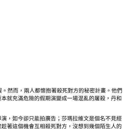
假。然而，兩人都懷抱著殺死對方的秘密計畫。他們
原本就充滿危險的假期演變成一場混亂的屠殺，丹和
導演，如今卻只能拍廣告；莎瑪拉維文是個名不見經
實趁著這個機會互相殺死對方，沒想到幾個陌生人的