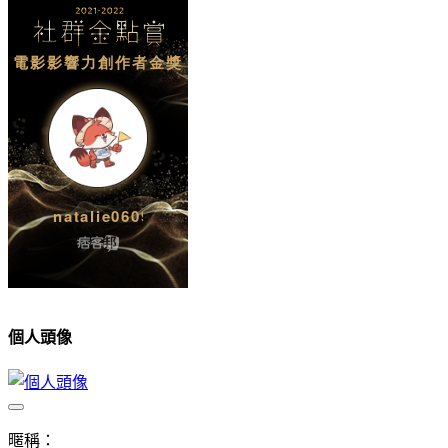
個人頭像
暱稱：