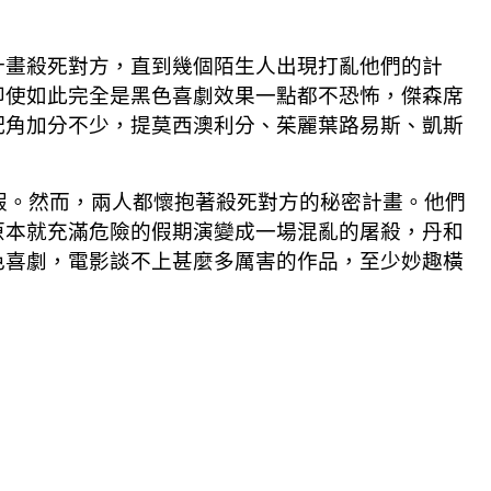
計畫殺死對方，直到幾個陌生人出現打亂他們的計
即使如此完全是黑色喜劇效果一點都不恐怖，傑森席
配角加分不少，提莫西澳利分、茱麗葉路易斯、凱斯
假。然而，兩人都懷抱著殺死對方的秘密計畫。他們
原本就充滿危險的假期演變成一場混亂的屠殺，丹和
色喜劇，電影談不上甚麼多厲害的作品，至少妙趣橫