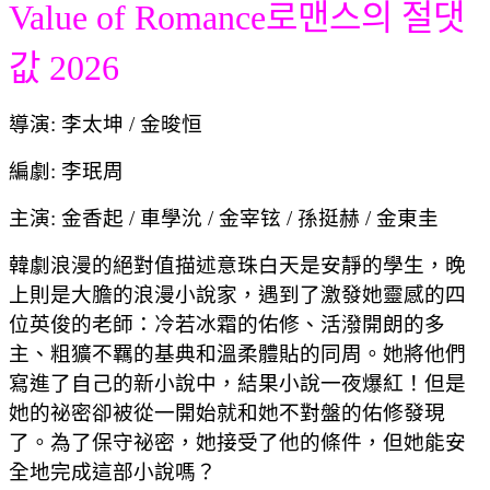
Value of Romance로맨스의 절댓
값 2026
導演: 李太坤 / 金晙恒
編劇: 李珉周
主演: 金香起 / 車學沇 / 金宰铉 / 孫挺赫 / 金東圭
韓劇浪漫的絕對值描述意珠白天是安靜的學生，晚
上則是大膽的浪漫小說家，遇到了激發她靈感的四
位英俊的老師：冷若冰霜的佑修、活潑開朗的多
主、粗獷不羈的基典和溫柔體貼的同周。她將他們
寫進了自己的新小說中，結果小說一夜爆紅！但是
她的祕密卻被從一開始就和她不對盤的佑修發現
了。為了保守祕密，她接受了他的條件，但她能安
全地完成這部小說嗎？