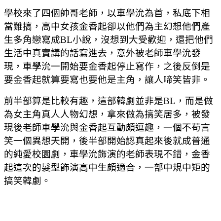
學校來了四個帥哥老師，以車學沇為首，私底下相
當難搞，高中女孩金香起卻以他們為主幻想他們產
生多角戀寫成BL小說，沒想到大受歡迎，還把他們
生活中真實講的話寫進去，意外被老師車學沇發
現，車學沇一開始要金香起停止寫作，之後反倒是
要金香起就算要寫也要他是主角，讓人啼笑皆非。
前半部算是比較有趣，這部韓劇並非是BL，而是做
為女主角真人人物幻想，拿來做為搞笑居多，被發
現後老師車學沇與金香起互動頗逗趣，一個不苟言
笑一個異想天開，後半部開始認真起來後就成普通
的純愛校園劇，車學沇飾演的老師表現不錯，金香
起這次的髮型飾演高中生頗適合，一部中規中矩的
搞笑韓劇。