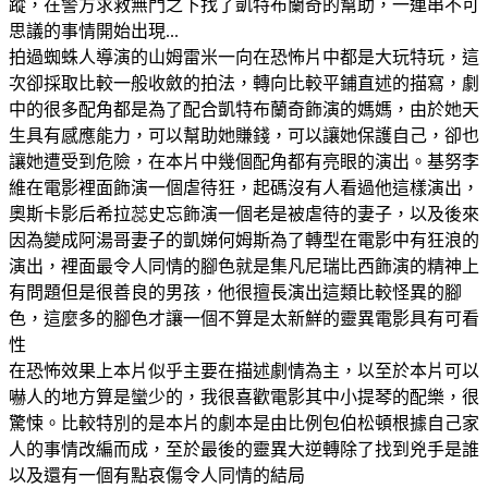
蹤，在警方求救無門之下找了凱特布蘭奇的幫助，一連串不可
思議的事情開始出現...
拍過蜘蛛人導演的山姆雷米一向在恐怖片中都是大玩特玩，這
次卻採取比較一般收斂的拍法，轉向比較平鋪直述的描寫，劇
中的很多配角都是為了配合凱特布蘭奇飾演的媽媽，由於她天
生具有感應能力，可以幫助她賺錢，可以讓她保護自己，卻也
讓她遭受到危險，在本片中幾個配角都有亮眼的演出。基努李
維在電影裡面飾演一個虐待狂，起碼沒有人看過他這樣演出，
奧斯卡影后希拉蕊史忘飾演一個老是被虐待的妻子，以及後來
因為變成阿湯哥妻子的凱娣何姆斯為了轉型在電影中有狂浪的
演出，裡面最令人同情的腳色就是集凡尼瑞比西飾演的精神上
有問題但是很善良的男孩，他很擅長演出這類比較怪異的腳
色，這麼多的腳色才讓一個不算是太新鮮的靈異電影具有可看
性
在恐怖效果上本片似乎主要在描述劇情為主，以至於本片可以
嚇人的地方算是蠻少的，我很喜歡電影其中小提琴的配樂，很
驚悚。比較特別的是本片的劇本是由比例包伯松頓根據自己家
人的事情改編而成，至於最後的靈異大逆轉除了找到兇手是誰
以及還有一個有點哀傷令人同情的結局