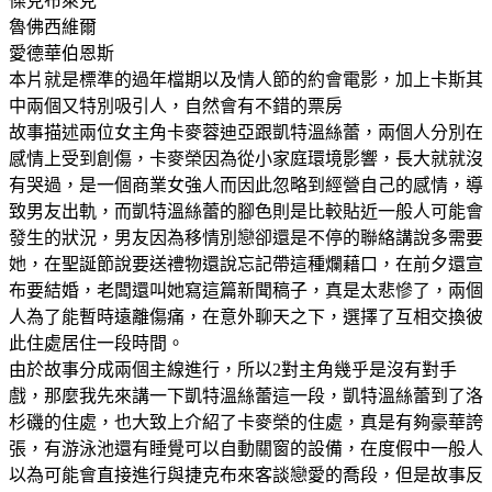
傑克布萊克
魯佛西維爾
愛德華伯恩斯
本片就是標準的過年檔期以及情人節的約會電影，加上卡斯其
中兩個又特別吸引人，自然會有不錯的票房
故事描述兩位女主角卡麥蓉迪亞跟凱特溫絲蕾，兩個人分別在
感情上受到創傷，卡麥榮因為從小家庭環境影響，長大就就沒
有哭過，是一個商業女強人而因此忽略到經營自己的感情，導
致男友出軌，而凱特溫絲蕾的腳色則是比較貼近一般人可能會
發生的狀況，男友因為移情別戀卻還是不停的聯絡講說多需要
她，在聖誕節說要送禮物還說忘記帶這種爛藉口，在前夕還宣
布要結婚，老闆還叫她寫這篇新聞稿子，真是太悲慘了，兩個
人為了能暫時遠離傷痛，在意外聊天之下，選擇了互相交換彼
此住處居住一段時間。
由於故事分成兩個主線進行，所以2對主角幾乎是沒有對手
戲，那麼我先來講一下凱特溫絲蕾這一段，凱特溫絲蕾到了洛
杉磯的住處，也大致上介紹了卡麥榮的住處，真是有夠豪華誇
張，有游泳池還有睡覺可以自動關窗的設備，在度假中一般人
以為可能會直接進行與捷克布來客談戀愛的喬段，但是故事反