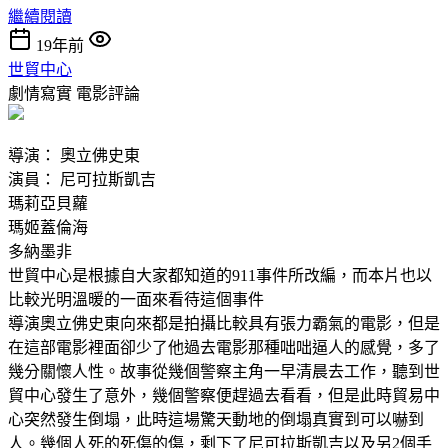
繼續閱讀
19年前
世貿中心
劇情寫實
電影評論
導演： 奧立佛史東
演員： 尼可拉斯凱吉
瑪莉亞貝蘿
瑪姬蓋倫海
多納墨非
世貿中心是根據自大家都知道的911事件所改編，而本片也以
比較光明溫暖的一面來看待這個事件
導演奧立佛史東向來都是拍攝比較具有張力霸氣的電影，但是
在這部電影裡面卻少了他過去電影那種咄咄逼人的感覺，多了
幾分關懷人性。故事從幾個警察主角一早清晨去工作，聽到世
貿中心發生了意外，幾個警察便趕過去看看，但是此時貿易中
心突然發生倒塌，此時這場驚天動地的倒塌真實到可以嚇到
人。幾個人死的死傷的傷，剩下了尼可拉斯凱吉以及另2個手