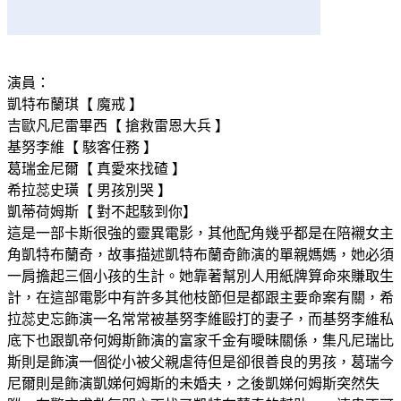
演員：
凱特布蘭琪【 魔戒 】
吉歐凡尼雷畢西【 搶救雷恩大兵 】
基努李維【 駭客任務 】
葛瑞金尼爾【 真愛來找碴 】
希拉蕊史璜【 男孩別哭 】
凱蒂荷姆斯【 對不起駭到你】
這是一部卡斯很強的靈異電影，其他配角幾乎都是在陪襯女主
角凱特布蘭奇，故事描述凱特布蘭奇飾演的單親媽媽，她必須
一肩擔起三個小孩的生計。她靠著幫別人用紙牌算命來賺取生
計，在這部電影中有許多其他枝節但是都跟主要命案有關，希
拉蕊史忘飾演一名常常被基努李維毆打的妻子，而基努李維私
底下也跟凱帝何姆斯飾演的富家千金有曖昧關係，集凡尼瑞比
斯則是飾演一個從小被父親虐待但是卻很善良的男孩，葛瑞今
尼爾則是飾演凱娣何姆斯的未婚夫，之後凱娣何姆斯突然失