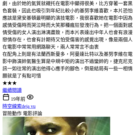
劇，由於她的氣質就襯托在電影中顯得很美，比方穿著一套黑
色套裝，因此也吸引到年紀比較小的基努李維喜歡，本片恐怕
應該是黛安基頓最明顯的演技電影，我很喜歡她在電影中因為
感情受傷時而哭泣時而大笑那種瘋狂發洩行為。把一個面對感
情受傷的女人演出淋漓盡致，而本片表達出中年人也會有浪漫
戀情存在，也會有計期待又怕受傷害的感覺出現，像是兩個人
在電影中常常用網路聊天，兩人常常言不由衷
在配角上則是有法蘭西斯曼多，阿曼達比特以及基努李維在電
影中飾演帥氣醫生算是中規中矩的演出不過蠻帥的，捷克尼克
訊一如往常的演出他得心應手的腳色，倒是結局有一些一相情
願就是了有點可惜
★★★
繼續閱讀
19年前
時空線索deja vu
冒險動作
電影評論