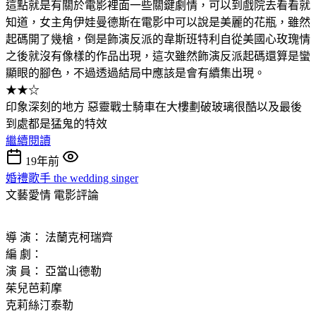
這點就是有關於電影裡面一些關鍵劇情，可以到戲院去看看就
知道，女主角伊娃曼德斯在電影中可以說是美麗的花瓶，雖然
起碼開了幾槍，倒是飾演反派的韋斯班特利自從美國心玫瑰情
之後就沒有像樣的作品出現，這次雖然飾演反派起碼還算是蠻
顯眼的腳色，不過透過結局中應該是會有續集出現。
★★☆
印象深刻的地方 惡靈戰士騎車在大樓劃破玻璃很酷以及最後
到處都是猛鬼的特效
繼續閱讀
19年前
婚禮歌手 the wedding singer
文藝愛情
電影評論
導 演： 法蘭克柯瑞齊
編 劇：
演 員： 亞當山德勒
茱兒芭莉摩
克莉絲汀泰勒