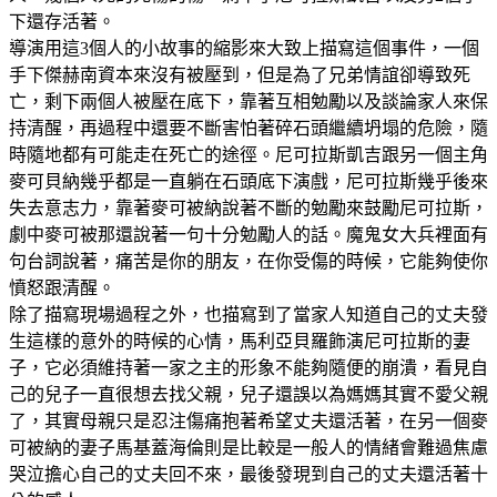
下還存活著。
導演用這3個人的小故事的縮影來大致上描寫這個事件，一個
手下傑赫南資本來沒有被壓到，但是為了兄弟情誼卻導致死
亡，剩下兩個人被壓在底下，靠著互相勉勵以及談論家人來保
持清醒，再過程中還要不斷害怕著碎石頭繼續坍塌的危險，隨
時隨地都有可能走在死亡的途徑。尼可拉斯凱吉跟另一個主角
麥可貝納幾乎都是一直躺在石頭底下演戲，尼可拉斯幾乎後來
失去意志力，靠著麥可被納說著不斷的勉勵來鼓勵尼可拉斯，
劇中麥可被那還說著一句十分勉勵人的話。魔鬼女大兵裡面有
句台詞說著，痛苦是你的朋友，在你受傷的時候，它能夠使你
憤怒跟清醒。
除了描寫現場過程之外，也描寫到了當家人知道自己的丈夫發
生這樣的意外的時候的心情，馬利亞貝羅飾演尼可拉斯的妻
子，它必須維持著一家之主的形象不能夠隨便的崩潰，看見自
己的兒子一直很想去找父親，兒子還誤以為媽媽其實不愛父親
了，其實母親只是忍注傷痛抱著希望丈夫還活著，在另一個麥
可被納的妻子馬基蓋海倫則是比較是一般人的情緒會難過焦慮
哭泣擔心自己的丈夫回不來，最後發現到自己的丈夫還活著十