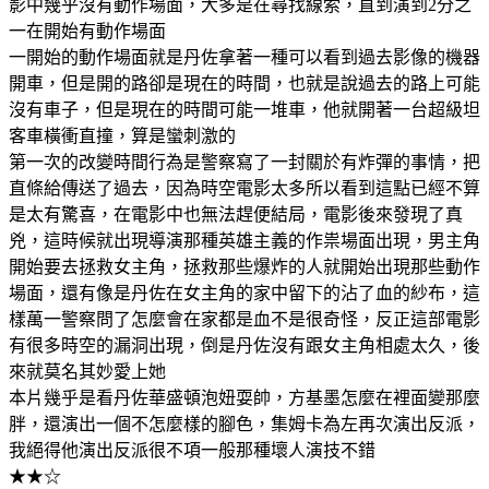
影中幾乎沒有動作場面，大多是在尋找線索，直到演到2分之
一在開始有動作場面
一開始的動作場面就是丹佐拿著一種可以看到過去影像的機器
開車，但是開的路卻是現在的時間，也就是說過去的路上可能
沒有車子，但是現在的時間可能一堆車，他就開著一台超級坦
客車橫衝直撞，算是蠻刺激的
第一次的改變時間行為是警察寫了一封關於有炸彈的事情，把
直條給傳送了過去，因為時空電影太多所以看到這點已經不算
是太有驚喜，在電影中也無法趕便結局，電影後來發現了真
兇，這時候就出現導演那種英雄主義的作祟場面出現，男主角
開始要去拯救女主角，拯救那些爆炸的人就開始出現那些動作
場面，還有像是丹佐在女主角的家中留下的沾了血的紗布，這
樣萬一警察問了怎麼會在家都是血不是很奇怪，反正這部電影
有很多時空的漏洞出現，倒是丹佐沒有跟女主角相處太久，後
來就莫名其妙愛上她
本片幾乎是看丹佐華盛頓泡妞耍帥，方基墨怎麼在裡面變那麼
胖，還演出一個不怎麼樣的腳色，集姆卡為左再次演出反派，
我絕得他演出反派很不項一般那種壞人演技不錯
★★☆