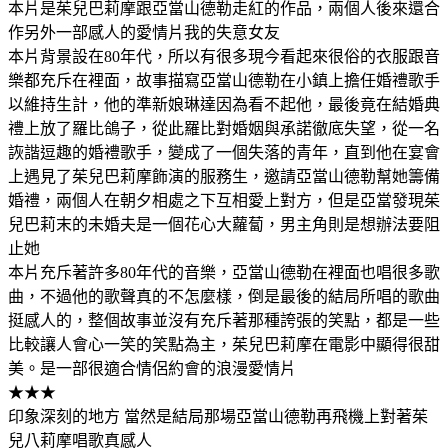
本片是茱兒巴莉摩跟亞當山德勒走紅的作品，兩個人後來還合
作另外一部感人的愛情片我的失意女友
本片背景設在80年代，所以有很多現今看起來很俗的衣服跟音
樂都充斥在裡面，故事描寫亞當山德勒在小鎮上擔任婚禮歌手
以維持生計，他的準新娘琳達因為看不起他，最後竟在結婚典
禮上放了羅比鴿子，從此羅比對婚姻與承諾徹底失望，從一名
詼諧逗趣的婚禮歌手，變成了一個失落的青年，直到他在宴會
上遇見了茱兒巴莉摩飾演的服務生，邀請亞當山德勒幫她籌備
婚禮，兩個人在朝夕相處之下互相愛上對方，但是亞當發現茱
兒巴莉末的未婚夫是一個花心大蘿蔔，男主角則是想辦法要阻
止她
本片充斥著許多80年代的音樂，亞當山德勒在裡面也唱很多歌
曲，不過他的歌聲真的不怎麼樣，倒是最後的結局所唱的歌曲
挺感人的，整個故事並沒有充斥著那種誇張的笑點，都是一些
比較讓人會心一笑的笑點為主，茱兒巴莉摩在電影中顯得很甜
美。是一部很適合情侶約會的浪漫愛情片
★★★
印象深刻的地方 當然是結局那場亞當山德勒再飛機上對著茱
兒八莉摩唱歌真感人