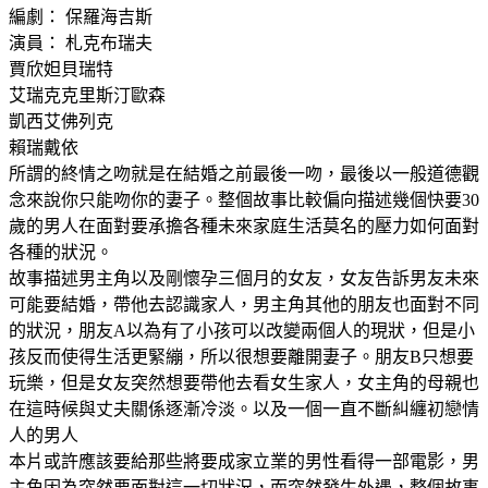
編劇： 保羅海吉斯
演員： 札克布瑞夫
賈欣妲貝瑞特
艾瑞克克里斯汀歐森
凱西艾佛列克
賴瑞戴依
所謂的終情之吻就是在結婚之前最後一吻，最後以一般道德觀
念來說你只能吻你的妻子。整個故事比較偏向描述幾個快要30
歲的男人在面對要承擔各種未來家庭生活莫名的壓力如何面對
各種的狀況。
故事描述男主角以及剛懷孕三個月的女友，女友告訴男友未來
可能要結婚，帶他去認識家人，男主角其他的朋友也面對不同
的狀況，朋友A以為有了小孩可以改變兩個人的現狀，但是小
孩反而使得生活更緊繃，所以很想要離開妻子。朋友B只想要
玩樂，但是女友突然想要帶他去看女生家人，女主角的母親也
在這時候與丈夫關係逐漸冷淡。以及一個一直不斷糾纏初戀情
人的男人
本片或許應該要給那些將要成家立業的男性看得一部電影，男
主角因為突然要面對這一切狀況，而突然發生外遇，整個故事