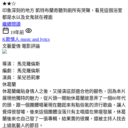
★★☆
印象深刻的地方 凱特布蘭奇聽到廁所有哭聲，看見這個浴室
都是水以及女鬼就在裡面
繼續閱讀
19年前
K歌情人 music and lyrics
文藝愛情
電影評論
導演： 馬克羅倫斯
編劇： 馬克羅倫斯
演員： 茱兒芭莉摩
休葛蘭
休葛蘭繼貼身情人之後，又接演這部適合他的腳色，因為本片
展現他獨特的魅力，從片頭一開始休葛蘭故意弄了一個80年代
的頭，跟一個團體唱著現在聽起來有點俗氣的流行歌曲，讓人
覺得很發噱，後來這個團體沒落只有主唱還在樂壇發展，休葛
蘭後來也自己發了一張專輯，結果賣的很爛，還被主持人找去
上過氣藝人的節目。