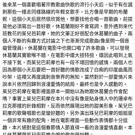
後來某一個喜歡唱著宗教歌曲快歌的流行小天后，似乎有在諷
刺那些一樣走同樣路線的年輕女歌手，比方像是早期的布蘭
妮，這個小天后居然很欣賞他，想要找他合唱一首歌曲，前提
是他必須寫出一首好歌，休葛蘭剛好不會寫詞，意外遇到來代
班教花的茱兒芭莉摩，她的文筆正好很配合休葛蘭的曲子，兩
個人不斷的有趣方式討論之下也漸漸完成歌曲(像是問一個音
癡管理員)，休葛蘭在電影中也開口唱了許多歌曲，可以發現
休葛蘭其實歌喉不錯，在電影中還大扭特扭，還因此唱到上氣
不接下氣，而茱兒巴莉摩也有一段不堪回憶的感情，兩個人也
因為那個小天后要把一首好聽的情歌改成了白痴的印度曲風而
吵架，這裡又再度諷刺音樂界的無知。當然對於一部愛情片來
說本片依然回歸到浪漫愛情的結局，最終也是令人感動的。
茱兒巴莉摩在電影裡面原本一開始以為她跟休葛蘭合作會配
嗎？事實上茱兒巴莉摩在本片中沒有像是貼身情人中的珊卓布
拉克那樣的針鋒相對，反而依然展現出她的甜美形象，茱兒巴
莉摩的歌聲唱歌也是蠻好聽的，另外演出珠兒巴莉摩的姐姐是
一個非常有趣的配角，她在電影裡面一些動作表情都十分逗
趣，本片絕對是這個春節情人節直得一看的浪漫愛情喜劇。本
片休葛蘭跟茱兒巴莉摩合唱的歌曲很好聽。