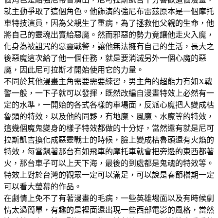
就主動爭取了這個角色。他飾演的強尼布雷茲原本是一個摩托
車特技演員，因為父親生了重病，為了拯救他父親的生命，他
將自己的靈魂出賣給惡魔。然而邪惡的勢力竟讓他走火入魔，
化身為被詛咒的惡靈戰警，讓他無法擁有自己的生活，長大之
後惡魔這次給了他一個任務，就是要消滅另外一個心魔的惡
魔，因此尼可拉斯才開始使用它的力量。
不同於其他漫畫主角需要需要練習，男主角的超能力有如X戰
警一般，一下子就可以發揮，既然改編自漫畫特效上必然有一
定的水準，一開始的各式各樣的車場面，反派心魔把人變成枯
魯頭的特效，以及他的同夥，有地魔、風魔、水魔等的特效，
這幾個魔鬼變身的樣子特效都做的十分好，當然還有就是尼可
拉斯凱吉換化成惡靈戰士的時候，臉上變成枯魯頭還有火焰的
特效，每當飆著那台有如飛車的摩托車就會把旁邊的東西都著
火，那台車子可以上天下海，最後的到處都是鬼魂的特效等。
特效上對於台灣的觀眾一定可以滿足，可以說是春節檔期一定
可以看大螢幕的作品。
在劇情上免不了有著漫畫的毛病，一些英雄場面以及有時候劇
情太過簡單，有趣的是裡面還出現一些西部電影的風格，當然