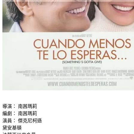
導演： 南茜瑪莉
編劇： 南茜瑪莉
演員： 傑克尼柯遜
黛安基頓