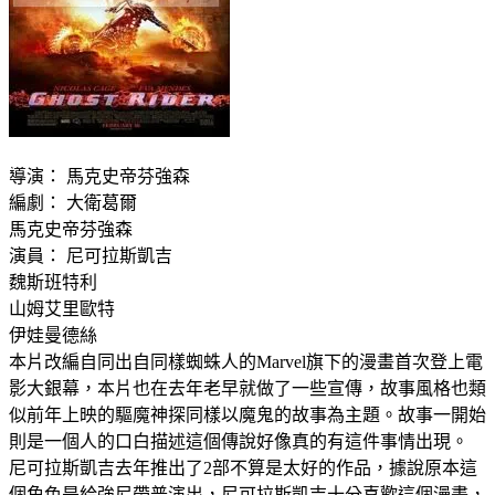
導演： 馬克史帝芬強森
編劇： 大衛葛爾
馬克史帝芬強森
演員： 尼可拉斯凱吉
魏斯班特利
山姆艾里歐特
伊娃曼德絲
本片改編自同出自同樣蜘蛛人的Marvel旗下的漫畫首次登上電
影大銀幕，本片也在去年老早就做了一些宣傳，故事風格也類
似前年上映的驅魔神探同樣以魔鬼的故事為主題。故事一開始
則是一個人的口白描述這個傳說好像真的有這件事情出現。
尼可拉斯凱吉去年推出了2部不算是太好的作品，據說原本這
個角色是給強尼帶普演出，尼可拉斯凱吉十分喜歡這個漫畫，