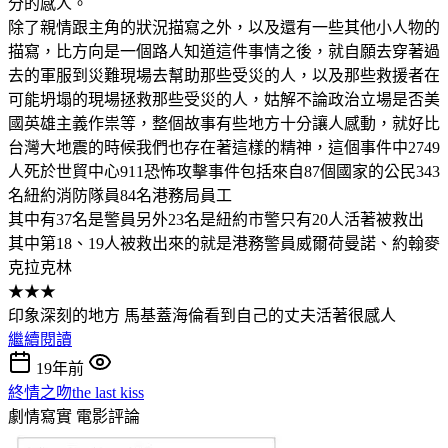
分的感人。
除了親情跟主角的狀況描寫之外，以及還有一些其他小人物的
描寫，比方向是一個路人知道這件事情之後，就自願去穿著過
去的軍服到災難現場去幫助那些受災的人，以及那些救援者在
可能坍塌的現場拯救那些受災的人，姑解不論政治立場是否美
國英雄主義作祟等，整個故事有些地方十分讓人感動，就好比
台灣大地震的時候我們也存在著這樣的精神，這個事件中2749
人死於世貿中心911恐怖攻擊事件包括來自87個國家的公民343
名紐約消防隊員84名港務局員工
其中有37名是警員另外23名是紐約市警只有20人活著被救出
其中第18、19人被救出來的就是港務警員威爾荷曼諾、約翰麥
克拉克林
★★★
印象深刻的地方 馬基蓋海倫看到自己的丈夫活著很感人
繼續閱讀
19年前
終情之吻the last kiss
劇情寫實
電影評論