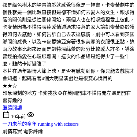
都是綠色樹木的場景嬉戲就感覺很像是一幅畫，卡麥榮劇中的
個性就是一個比較直接但是卻不懂如何去愛人的女生，跟求得
落的關係則是從性關係開始，兩個人也在相處過程愛上彼此，
卡麥榮因為不懂得表達感情透過求得落的家人讓凱麥榮終於獲
得如何去感動，如何告訴自己去表達感情，劇中可以看到英國
鄉間的感覺，以及卡麥蓉迪亞穿著很多美麗的衣服很正點，這
兩段故事比起來反而是凱特溫絲蕾的部分比較感人許多，導演
曾經拍過愛在心理眼難開，這次的作品總是絕得少了一些什
麼，雖然卡斯變強了
本片在過年跟情人節上映，是否有感動到你，你只能去戲院才
會知道，起碼看著4個大明星演戲也是很賞心悅目的
★★☆
印象深刻的地方 卡麥戎狄亞在英國開車不懂得開左還是開右
蠻有趣的
繼續閱讀
19年前
一刀未剪的童年 running with scissors
劇情寫實
電影評論