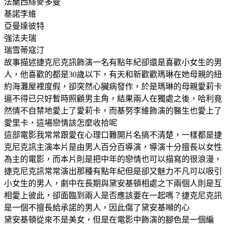
法蘭西絲麥多曼
基諾李維
亞曼達彼特
強法夫瑞
瑞雪蒂寇汀
故事描述捷克尼克訊飾演一名有點年紀卻還是喜歡小女生的男
人，他喜歡的都是30歲以下，有天和新歡歡瑪琳在她母親的紐
約海灘屋裡度假，卻突然心臟病發作，於是瑪琳的母親愛莉卡
逼不得已只好暫時照顧男主角，結果兩人在獨處之後，哈利竟
然情不自禁地愛上了愛莉卡，而基努李維飾演的醫生也愛上了
愛里卡，這場戀情該怎麼收拾呢
這部電影我常常跟愛在心理口難開片名搞不清楚，一樣都是捷
克尼克訊主演本片是由男人百分百導演，導演十分擅長以女性
為主的電影，而本片則是把中年的戀情也可以描寫的很浪漫，
捷克尼克訊常常演出那種有點年紀但是卻又魅力不凡可以吸引
小女生的男人，劇中在長期與黛安基頓相處之下兩個人則是互
相愛上彼此，卻面臨到兩人是否應該要在一起嗎？捷克尼克訊
是一個不擅長給承諾的男人，因此傷了黛安基噸的心
黛安基頓從來不是美女，但是在電影中飾演的腳色是一個編