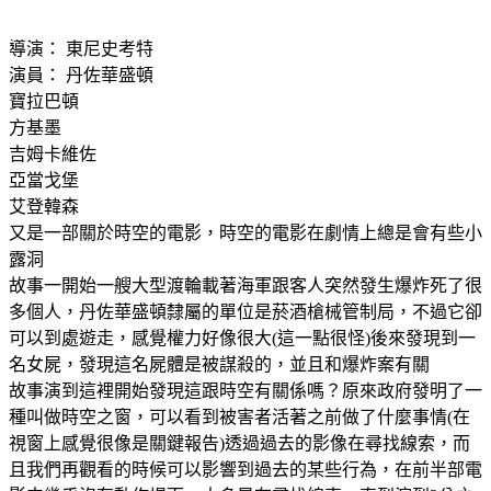
導演： 東尼史考特
演員： 丹佐華盛頓
寶拉巴頓
方基墨
吉姆卡維佐
亞當戈堡
艾登韓森
又是一部關於時空的電影，時空的電影在劇情上總是會有些小
露洞
故事一開始一艘大型渡輪載著海軍跟客人突然發生爆炸死了很
多個人，丹佐華盛頓隸屬的單位是菸酒槍械管制局，不過它卻
可以到處遊走，感覺權力好像很大(這一點很怪)後來發現到一
名女屍，發現這名屍體是被謀殺的，並且和爆炸案有關
故事演到這裡開始發現這跟時空有關係嗎？原來政府發明了一
種叫做時空之窗，可以看到被害者活著之前做了什麼事情(在
視窗上感覺很像是關鍵報告)透過過去的影像在尋找線索，而
且我們再觀看的時候可以影響到過去的某些行為，在前半部電