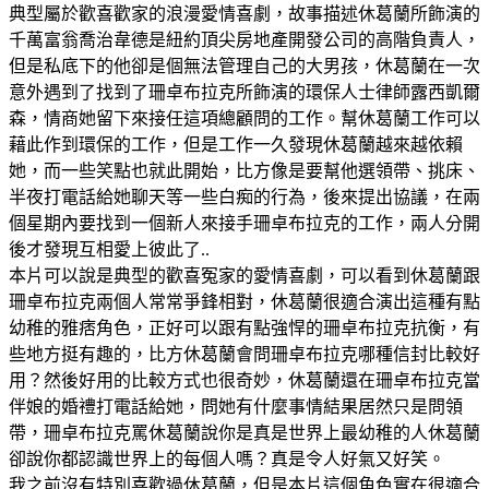
典型屬於歡喜歡家的浪漫愛情喜劇，故事描述休葛蘭所飾演的
千萬富翁喬治韋德是紐約頂尖房地產開發公司的高階負責人，
但是私底下的他卻是個無法管理自己的大男孩，休葛蘭在一次
意外遇到了找到了珊卓布拉克所飾演的環保人士律師露西凱爾
森，情商她留下來接任這項總顧問的工作。幫休葛蘭工作可以
藉此作到環保的工作，但是工作一久發現休葛蘭越來越依賴
她，而一些笑點也就此開始，比方像是要幫他選領帶、挑床、
半夜打電話給她聊天等一些白痴的行為，後來提出協議，在兩
個星期內要找到一個新人來接手珊卓布拉克的工作，兩人分開
後才發現互相愛上彼此了..
本片可以說是典型的歡喜冤家的愛情喜劇，可以看到休葛蘭跟
珊卓布拉克兩個人常常爭鋒相對，休葛蘭很適合演出這種有點
幼稚的雅痞角色，正好可以跟有點強悍的珊卓布拉克抗衡，有
些地方挺有趣的，比方休葛蘭會問珊卓布拉克哪種信封比較好
用？然後好用的比較方式也很奇妙，休葛蘭還在珊卓布拉克當
伴娘的婚禮打電話給她，問她有什麼事情結果居然只是問領
帶，珊卓布拉克罵休葛蘭說你是真是世界上最幼稚的人休葛蘭
卻說你都認識世界上的每個人嗎？真是令人好氣又好笑。
我之前沒有特別喜歡過休葛蘭，但是本片這個角色實在很適合