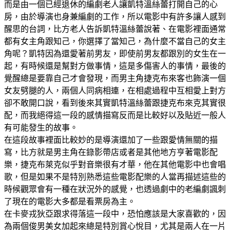
而是由一個已經退休的編劇老人讓凱特溫絲蕾打開自己的心
房，由於導演也身兼編劇的工作，所以電影中有許多讓人感到
醒思的台詞，比方老人告訴凱特溫絲蕾說著、在電影裡面通常
都有女主角跟知己，你選擇了當知己，為什麼不當自己的女主
角呢？凱特因為還愛著前男友，即使前男友都跟別的女生在一
起，有時候還是幫對方做事情，這是多傷害人的事情，最後的
覺醒總是要靠自己才會發現，而男主角捷克布來客也飾演一個
女友劈腿的人，兩個人同病相連，在相處過程中互相愛上對方
卻不敢開口說，看到後來其實凱特溫絲蕾跟捷克布來克其實很
配，而我絕得這一段的感情描寫反而是比較好以及貼近一般人
有可能發生的故事。
在這段故事裡面比較妙的是導演還加了一些跟愛情無關的描
寫，比方就是男主角在錄影帶店或者是其他地方亨著電影配
樂，捷克布萊克似乎對音樂很有才華，他在其他電影中也會唱
歌，但是如果不是特別熟悉這些電影配樂的人當再描述這些的
時候觀眾會有一種在狀況外的感覺，也透過劇中的老編劇諷刺
了現在的電影大多都是看票房為主。
在卡麥戎狄亞跟求得落這一段中，恐怕應該是大家喜歡的，因
為兩個俊男美女加起來總是特別賞心悅目，尤其是兩人在一片