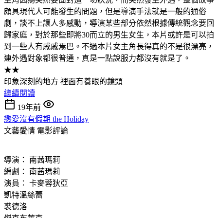
頗具現代人可能發生的問題，但是導演手法就是一般的通俗
劇，談不上讓人多感動，導演某些部分依然根據傳統觀念要回
歸家庭，對於那些即將30而立的男生女生，本片或許是可以拍
到一些人有戚戚焉巴。不過本片女主角長得真的不是很漂亮，
連外遇對象都很普通，真是一點說服力都沒有就是了。
★★
印象深刻的地方 裡面有養眼的鏡頭
繼續閱讀
19年前
戀愛沒有假期 the Holiday
文藝愛情
電影評論
導演： 南茜瑪莉
編劇： 南茜瑪莉
演員： 卡麥蓉狄亞
凱特溫絲蕾
裘德洛