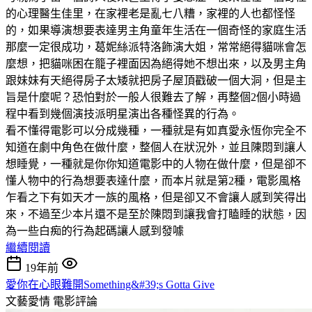
的心理醫生佳里，在家裡老是亂七八糟，家裡的人也都怪怪
的，如果導演想要表達男主角童年生活在一個奇怪的家庭生活
那麼一定很成功，葛妮絲派特洛飾演大姐，常常絕得貓咪會怎
麼想，把貓咪困在籠子裡面因為絕得她不想出來，以及男主角
跟妹妹有天絕得房子太矮就把房子屋頂戳破一個大洞，但是主
旨是什麼呢？恐怕對於一般人很難去了解，再整個2個小時過
程中看到幾個演技派明星演出各種怪異的行為。
看不懂得電影可以分成幾種，一種就是有如真愛永恆你完全不
知道在劇中角色在做什麼，整個人在狀況外，並且陳悶到讓人
想睡覺，一種就是你你知道電影中的人物在做什麼，但是卻不
懂人物中的行為想要表達什麼，而本片就是第2種，電影風格
乍看之下有如天才一族的風格，但是卻又不會讓人感到笑得出
來，不過至少本片還不是至於陳悶到讓我會打瞌睡的狀態，因
為一些白痴的行為起碼讓人感到發噱
繼續閱讀
19年前
愛你在心眼難開Something&#39;s Gotta Give
文藝愛情
電影評論