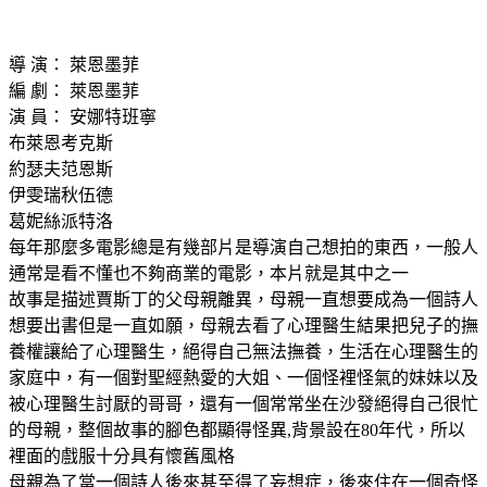
導 演： 萊恩墨菲
編 劇： 萊恩墨菲
演 員： 安娜特班寧
布萊恩考克斯
約瑟夫范恩斯
伊雯瑞秋伍德
葛妮絲派特洛
每年那麼多電影總是有幾部片是導演自己想拍的東西，一般人
通常是看不懂也不夠商業的電影，本片就是其中之一
故事是描述賈斯丁的父母親離異，母親一直想要成為一個詩人
想要出書但是一直如願，母親去看了心理醫生結果把兒子的撫
養權讓給了心理醫生，絕得自己無法撫養，生活在心理醫生的
家庭中，有一個對聖經熱愛的大姐、一個怪裡怪氣的妹妹以及
被心理醫生討厭的哥哥，還有一個常常坐在沙發絕得自己很忙
的母親，整個故事的腳色都顯得怪異,背景設在80年代，所以
裡面的戲服十分具有懷舊風格
母親為了當一個詩人後來甚至得了妄想症，後來住在一個奇怪