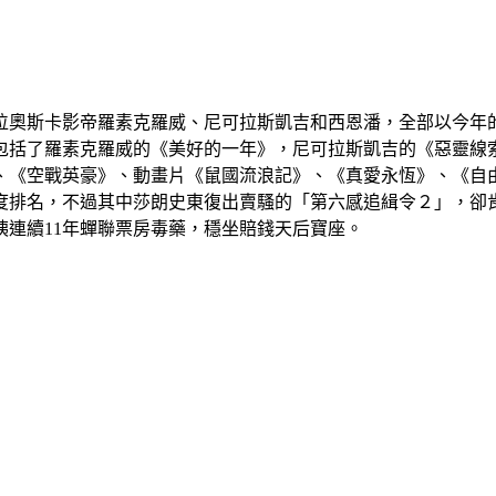
位奧斯卡影帝羅素克羅威、尼可拉斯凱吉和西恩潘，全部以今年
包括了羅素克羅威的《美好的一年》，尼可拉斯凱吉的《惡靈線
、《空戰英豪》、動畫片《鼠國流浪記》、《真愛永恆》、《自
度排名，不過其中莎朗史東復出賣騷的「第六感追緝令２」，卻
連續11年蟬聯票房毒藥，穩坐賠錢天后寶座。