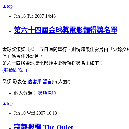
▲top
Jan
16
Tue
2007
14:46
第六十四屆金球獎電影類得獎名單
金球獎頒獎典禮十五日晚間舉行，劇情類最佳影片由「火線交
信」獲最佳外語片。
第六十四屆金球獎電影類主要獎項得獎名單如下：
(繼續閱讀...)
喬伊 發表在
痞客邦
留言
(0)
人氣(
)
個人分類：
獎項名單
▲top
Jan
10
Wed
2007
16:13
寂靜殺機 The Quiet