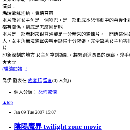
演員：
瑪瑞娜蘇迪納、費瑞普萊
本片敘述女主角是一個啞巴，是一部低成本恐怖劇中的幕後化
都有關係，到底是怎麼回是呢
本片是一部看起來很普通卻是十分精采的驚悚片，一開始某個
人，女主角無法驚聲尖叫更顯得十分緊張，完全靠著女主角害
片
印象深刻的地方 女主角拿到鑰匙，趕緊跑道長長的走廊，兇手
★★☆
(繼續閱讀...)
喬伊 發表在
痞客邦
留言
(0)
人氣(
)
個人分類：
恐怖驚悚
▲top
Jan
09
Tue
2007
15:07
陰陽魔界 twilight zone movie