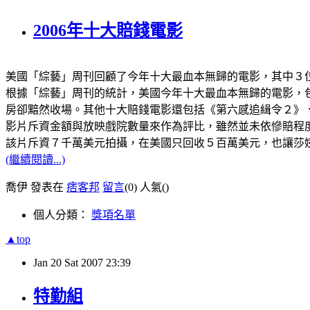
2006年十大賠錢電影
美國「綜藝」周刊回顧了今年十大最血本無歸的電影，其中３
根據「綜藝」周刊的統計，美國今年十大最血本無歸的電影，
房卻黯然收場。其他十大賠錢電影還包括《第六感追緝令２》
影片斥資金額與放映戲院數量來作為評比，雖然並未依慘賠程
該片斥資７千萬美元拍攝，在美國只回收５百萬美元，也讓莎姨
(繼續閱讀...)
喬伊 發表在
痞客邦
留言
(0)
人氣(
)
個人分類：
獎項名單
▲top
Jan
20
Sat
2007
23:39
特勤組