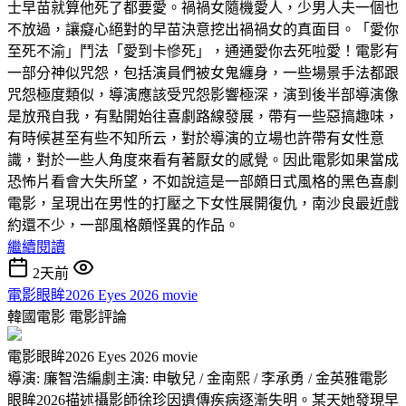
士早苗就算他死了都要愛。禍禍女隨機愛人，少男人夫一個也
不放過，讓癡心絕對的早苗決意挖出禍禍女的真面目。「愛你
至死不渝」鬥法「愛到卡慘死」，通通愛你去死啦愛！電影有
一部分神似咒怨，包括演員們被女鬼纏身，一些場景手法都跟
咒怨極度類似，導演應該受咒怨影響極深，演到後半部導演像
是放飛自我，有點開始往喜劇路線發展，帶有一些惡搞趣味，
有時候甚至有些不知所云，對於導演的立場也許帶有女性意
識，對於一些人角度來看有著厭女的感覺。因此電影如果當成
恐怖片看會大失所望，不如說這是一部頗日式風格的黑色喜劇
電影，呈現出在男性的打壓之下女性展開復仇，南沙良最近戲
約還不少，一部風格頗怪異的作品。
繼續閱讀
2天前
電影眼眸2026 Eyes 2026 movie
韓國電影
電影評論
電影眼眸2026 Eyes 2026 movie
導演: 廉智浩編劇主演: 申敏兒 / 金南熙 / 李承勇 / 金英雅電影
眼眸2026描述攝影師徐珍因遺傳疾病逐漸失明。某天她發現早