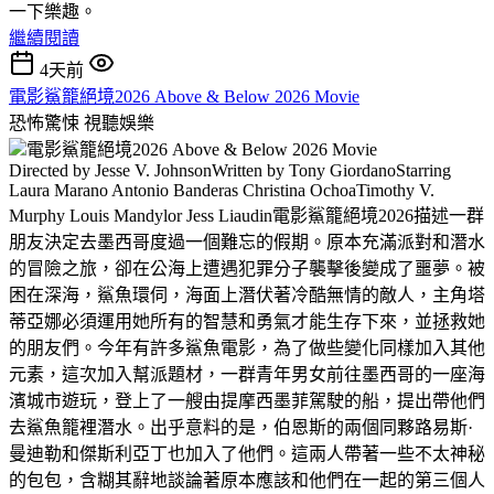
一下樂趣。
繼續閱讀
4天前
電影鯊籠絕境2026 Above & Below 2026 Movie
恐怖驚悚
視聽娛樂
電影鯊籠絕境2026 Above & Below 2026 Movie
Directed by Jesse V. JohnsonWritten by Tony GiordanoStarring
Laura Marano Antonio Banderas Christina OchoaTimothy V.
Murphy Louis Mandylor Jess Liaudin電影鯊籠絕境2026描述一群
朋友決定去墨西哥度過一個難忘的假期。原本充滿派對和潛水
的冒險之旅，卻在公海上遭遇犯罪分子襲擊後變成了噩夢。被
困在深海，鯊魚環伺，海面上潛伏著冷酷無情的敵人，主角塔
蒂亞娜必須運用她所有的智慧和勇氣才能生存下來，並拯救她
的朋友們。今年有許多鯊魚電影，為了做些變化同樣加入其他
元素，這次加入幫派題材，一群青年男女前往墨西哥的一座海
濱城市遊玩，登上了一艘由提摩西墨菲駕駛的船，提出帶他們
去鯊魚籠裡潛水。出乎意料的是，伯恩斯的兩個同夥路易斯·
曼迪勒和傑斯利亞丁也加入了他們。這兩人帶著一些不太神秘
的包包，含糊其辭地談論著原本應該和他們在一起的第三個人