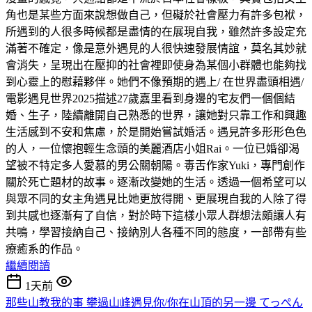
角也是某些方面來說想做自己，但礙於社會壓力有許多包袱，
所遇到的人很多時候都是盡情的在展現自我，雖然許多設定充
滿著不確定，像是意外遇見的人很快速發展情誼，莫名其妙就
會消失，呈現出在壓抑的社會裡即使身為某個小群體也能夠找
到心靈上的慰藉夥伴。她們不像預期的遇上/ 在世界盡頭相遇/
電影遇見世界2025描述27歲嘉里看到身邊的宅友們一個個結
婚、生子，陸續離開自己熟悉的世界，讓她對只靠工作和興趣
生活感到不安和焦慮，於是開始嘗試婚活。遇見許多形形色色
的人，一位懷抱輕生念頭的美麗酒店小姐Rai。一位已婚卻渴
望被不特定多人愛慕的男公關朝陽。毒舌作家Yuki，專門創作
關於死亡題材的故事。逐漸改變她的生活。透過一個希望可以
與眾不同的女主角遇見比她更放得開、更展現自我的人除了得
到共感也逐漸有了自信，對於時下這樣小眾人群想法頗讓人有
共鳴，學習接納自己、接納別人各種不同的態度，一部帶有些
療癒系的作品。
繼續閱讀
1天前
那些山教我的事 攀過山峰遇見你/你在山頂的另一邊 てっぺん