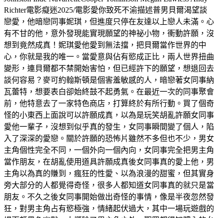
Richter電影癡迷2025/電影愛你致死不渝描述普男貝爾渴望談
戀愛，他暗戀同事妮琪，但進度只停在友達以上戀人未滿。心
有不甘的他，意外發現能實現願望的神祕小物，衝動許願，沒
想到竟然成真！妮琪愛他愛到無法擋，把貝爾當作世界的中
心，你就是我的唯一。當愛意與佔有慾成正比，兩人世界扭曲
變形，連貝爾都不禁開始害怕，但已經許下的願望，想退回去
談何容易？麥可約翰斯頓是個害羞敏感的人，暗戀著女同事納
瓦蕾特，想要表白卻始終鼓不起勇氣。在最近一次的同事聚會
前，他特意去了一家特色商店，打算終於有所行動。買了個奇
怪的小東西上面說可以許願成真，以為是玩笑胡亂許願女同事
愛他一輩子，沒想到似乎真的發生，女同事瞬間變了個人，陷
入了深深的愛戀。關於許願的恐怖片雖然不多但也不少，男女
主角個性完全不同，一個外向一個內向，女同事完全把男主角
當作朋友，在胡亂使用道具許願成真後女同事真的愛上他，男
主角以為真的賺到，瘋狂的性愛、以為浪漫的甜蜜，但其實身
旁大部分的人都覺得奇怪，很多人都知道女同事真的就只是當
朋友。不久之後女同事開始做出奇怪的事情，像是半夜忽然發
狂，對男主角占有慾極強，情緒起伏過大，其中一場玩遊戲的