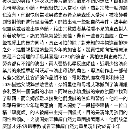
被抹去的男孩，這次以恐怖片類型拍攝是不錯的想法，喬柏德
與母親搬到小鎮，母親很快加入當地小鎮，喬對宗教一點興趣
也沒有，他很快與當地男孩史泰希克勞森墜入愛河，被牧師看
到後對他們進行驅魔儀式，開始出現一些超自然事件。故事類
似靈病或者逃出絕命鎮，藉由宗教或者某種看不見的東西對人
有著攻擊性，詭異的氣氛營造頗佳，帶有一些暴力血腥，在一
些視覺上的暴力同時，真正可怕的除了對未知的事物進而排擠
之外，連雙親都是這些青少年的加害者，譴責性傾向扭轉療法
這種不合常理的手段其實是LGBQ的迫害，喬柏德與史泰希克
勞森都有不錯的演出，兩人營造化學反應頗佳，近期少接演商
業片的米婭華希科沃斯卡演出母親的角色，導演創作出一部帶
有些尖銳的社會評論作品頗不俗。電影愛的魔樣/電影利未記
2026描述父親猝然離世後，奈姆里德和母親艾琳搬到了澳洲維
多利亞州一個偏僻的小鎮。阿琳在小鎮虔誠的宗教氛圍中找到
了慰藉，而奈姆卻難以接受他們虔誠的信仰和習俗。他唯一的
慰藉是當地少年瑞恩惠倫，兩人開始了一段秘密戀情。一位自
稱「驅魔師」的人被請來主持一個儀式，目的是清除男孩們的
同性戀傾向，之後開始某種超自然力量困擾著兩人，他們該怎
麼辦才好?透過宗教或者某種超自然力量呈現出對於青少年