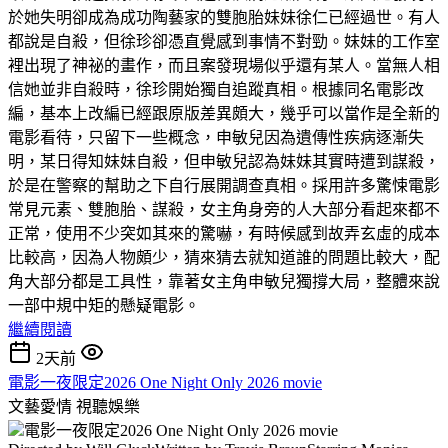
於她失明卻成為成功陶藝家的雙胞胎妹妹徐仁已經過世。有人
都說是自殺，但徐珍卻憑直覺感到事情不對勁。妹妹的工作室
裡出現了神祕的畫作，而且案發現場似乎還有某人。當無人相
信她並非自殺時，徐珍開始獨自追蹤真相。根據同名電影改
編，基本上改編已經跟原版差異頗大，幾乎可以當作是全新的
電影看待，只留下一些概念，申敏兒因為遺傳性疾病逐漸失
明，某日得知妹妹自殺，但申敏兒認為妹妹其實時遭到謀殺，
於是在警察的幫助之下自行展開調查真相。採用許多驚悚電影
常見元素、雙胞胎、謀殺，女主角身旁的人大部分看起來都不
正常，使用不少突如其來的驚嚇，有時候感到故弄玄虛的成本
比較高，因為人物頗少，猜來猜去就知道誰的問題比較大，配
角大部分都是工具性，靠著女主角申敏兒獨撐大局，整體來說
一部中規中矩的懸疑電影。
繼續閱讀
2天前
電影一夜限定2026 One Night Only 2026 movie
文藝愛情
視聽娛樂
電影一夜限定2026 One Night Only 2026 movie