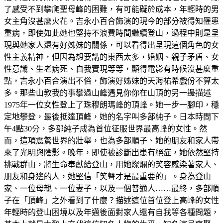
了感受不到攀爬聖母峰的困難，有可能礙於成本，年輕時的男
女主角沒甚麼火花。吉永小百合飾演的現今的部分被得知罹患
重病，即使如此她也堅持不浪費時間繼續登山，過程中則是呈
現與她家人還有好姊妹的關係，可以看得出呈現這個角色的女
性主義精神，但因為想要講的東西太多，婚姻、親子矛盾、女
性意識、生老病死、自我實現等等，顯得電影有時候沒甚麼重
點，吉永小百合演出不俗，飾演好姊妹的天海祐希戲份不算太
多。那些山教我的事攀過山峰遇見你你在山頂的另一邊描述
1975年一位女性登上了珠穆朗瑪峰的頂峰。她一步一腳印，穩
定地攀登，最後抵達頂峰，她的名字叫多部純子。日本時間下
午4點30分，多部純子成為首位征服世界最高峰的女性。然
而，這項震驚世界的壯舉，也為多部順子、她的朋友和家人帶
來了光明與陰影。晚年，即使被診斷出患有絕症，她依然堅持
挑戰群山，將生命奉獻給登山，用她燦爛的笑容感染著家人、
朋友和身邊的人，她堅信「笑聲才是最重要的」。身為登山
家、一位母親、一位妻子，以及一個普通人……最終，多部順
子在「頂峰」之外看到了什麼？描述這位首位登上高峰的女性
年輕時的登山困境以及年邁後面對家人還有自我等各種問題，