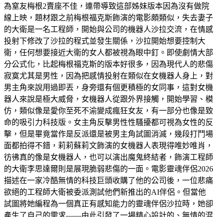
為窒友梅根2賣座不佳，連帶導致這部姊妹版本因為沒有做院
線上映，題材跟之前梅根福克斯飾演的電影頗類似，失去妻子
的大衛是一名工程師，開始與公司的機器人沙拉交流，在情感
投射下修改了沙拉的程式並發生關係，沙拉開始想要控制大
衛，任何想要接近大衛的女人都被視為眼中釘。即使劇情大部
分公式化，比起梅根福克斯的版本好很多，因為現代人的悲傷
寂寞尤其是男性，因為把感情投射在類似在女機器人身上，對
男主角來說用過即丟，身旁還有個更積極的女同事，這對女機
器人來說是極大威脅，女機器人從跟外界接觸，開始學習、模
仿，類似像是愛你至死不渝變成瘋狂女友，有一部分也像是致
命的吸引力科技版。女主角反擊男性性騷擾都可視為女性的反
擊，但是畢竟當作是反派還是被男主角試圖消滅，幾段打鬥場
面都拍得不錯，莉莉蘇莉文飾演的女機器人表現得唯妙唯肖，
彷彿真的像是女機器人，也可以演出魔鬼終結者，飾演工程師
的大衛李思達爾則是展現脆弱悲傷的一面。電影靈魂伴侶2026
描述在一家冷酷無情的科技巨頭收購了他的公司後，一位悲痛
欲絕的工程師大衛被委派測試他們新推出的AI伴侶。但當他
試圖將她編程為一個真正有感知能力的靈魂伴侶沙拉時，她卻
產生了自己的需求——由此引發了一場精心設計的、無情的混