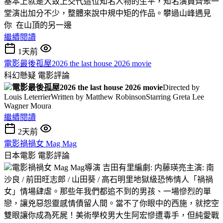
基本上就是大致上交代這位知名人物的生平，知名演員齊聚一
堂演出加分不少，整體來說中規中矩的作品。攀過山峰遇見
你 在山頂的另一邊
繼續閱讀
1天前
電影最後孤屋2026 the last house 2026 movie
科幻懸疑
電影評論
電影最後孤屋2026 the last house 2026 movie
Directed by
Louis LeterrierWritten by Matthew RobinsonStarring Greta Lee
Wagner Moura
繼續閱讀
2天前
電影禍禍女 Mag Mag
日本電影
電影評論
電影禍禍女 Mag Mag導演 吉田有里編劇: 内藤瑛亮主演: 南
沙良 / 前田旺志郎 / 山田葵 / 高石明里地獄級恐怖情人「禍禍
女」情場肆虐。那些年我們都追不到的男孩、一場慘烈的單
戀，讓兇惡怨靈感情債留人間。當不了你眼中的西施，就挖空
雙眼讓你成為死屍！美術學校男大生阿宏慘遭毒手，但純愛戰