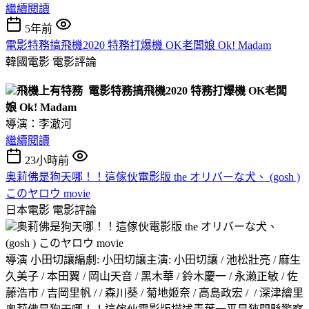
繼續閱讀
5年前
電影特務搞飛機2020 特務打爆機 OK老闆娘 Ok! Madam
韓國電影
電影評論
飛機上有特務 電影特務搞飛機2020 特務打爆機 OK老闆
娘 Ok! Madam
導演：李澈河
繼續閱讀
23小時前
奥莉佛是狗天哪！！這傢伙電影版 the オリバーな犬、 (gosh )
このヤロウ movie
日本電影
電影評論
奥莉佛是狗天哪！！這傢伙電影版 the オリバーな犬、
(gosh ) このヤロウ movie
導演 小田切讓編劇: 小田切讓主演: 小田切讓 / 池松壯亮 / 麻生
久美子 / 本田翼 / 岡山天音 / 黑木華 / 鈴木慶一 / 永濑正敏 / 佐
藤浩市 / 吉岡里帆 / / 森川葵 / 菊地姬奈 / 高島政宏 / / 深津繪里