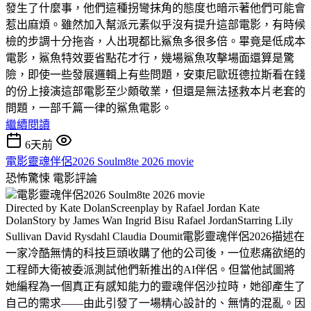
發生了什麼事，他們這種拐彎抹角的態度也暗示著他們可能會
惹出麻煩。雖然加入幫派元素似乎沒有提升這部電影，有時候
檢的步調十分拖沓，人出現都比鯊魚多很多倍。畢竟是低成本
電影，鯊魚特效要省點花才行，幾場鯊魚攻擊場面還算是驚
險，即使一些發展邏輯上有些問題，安東尼歐班德拉斯看在錢
的份上接演這部電影至少頗敬業，但還是無法拯救本片老套的
問題，一部千篇一律的鯊魚電影。
繼續閱讀
6天前
電影靈魂伴侶2026 Soulm8te 2026 movie
恐怖驚悚
電影評論
電影靈魂伴侶2026 Soulm8te 2026 movie
Directed by Kate DolanScreenplay by Rafael Jordan Kate
DolanStory by James Wan Ingrid Bisu Rafael JordanStarring Lily
Sullivan David Rysdahl Claudia Doumit電影靈魂伴侶2026描述在
一家冷酷無情的科技巨頭收購了他的公司後，一位悲痛欲絕的
工程師大衛被委派測試他們新推出的AI伴侶。但當他試圖將
她編程為一個真正有感知能力的靈魂伴侶沙拉時，她卻產生了
自己的需求——由此引發了一場精心設計的、無情的混亂。因