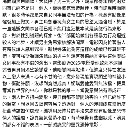
場面頗黑色幽默，大概除了男主角之外，觀眾都得知體內的女
同事已經不是同一個人，編導氣氛營造頗佳，時而詭異時而幽
默，很多時候都是來自女同事無法預知的行為，概念有點像是
懼裂加上微笑，男主角想要擁有女主角的慾望太過強烈，於是
一直逃避女同事各種已經不能用瘋狂根本就是病態行為來形
容，對於性別議題的探索。後半部開始做出各種暴力行為逼近
殺人的地步，才讓男主角思索該解決問題，電影因為忙著嚇人
有時候讓人感到冗長，新銳導演能夠有這樣的成績已經算是不
錯，麥可強斯頓飾演懦弱的男主角還有英德納瓦雷納這個變態
女同事都有不俗的演出。電影癡迷2025/電影愛你致死不渝描
述普男貝爾渴望談戀愛，他暗戀同事妮琪，但進度只停在友達
以上戀人未滿。心有不甘的他，意外發現能實現願望的神祕小
物，衝動許願，沒想到竟然成真！妮琪愛他愛到無法擋，把貝
爾當作世界的中心，你就是我的唯一。當愛意與佔有慾成正
比，兩人世界扭曲變形，連貝爾都不禁開始害怕，但已經許下
的願望，想退回去談何容易？透過對一個人的迷戀成真當過度
扭曲時該如何處理，編導用恐怖片的手法來處理有點像是恐怖
情人的議題，詭異氣氛營造不俗，有時候帶有些幽默感，演員
們都有不錯的表演。一部頗詭異的靈異恐怖電影。