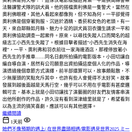
奥莉佛是狗天哪！！這傢伙電影版描述青葉一平是狹間縣警察
法醫課警犬隊的訓犬員。他的搭檔奧利佛是一隻警犬，當然在
奧利佛眼裡，其他人看起來都像狗，但不知為何，一平卻覺得
奧利佛是個穿著狗服、沉迷於酒精、香菸和女色的老頭。有一
天，來自鄰縣如月縣、魅力十足的訓犬員羽衣彌生請求一平和
奧利佛協助調查一起案件。原來，以尋找失蹤人口而聞名的超
級志工小西先生失蹤了。根據目擊者描述“小西先生消失在海
裡”，一平、奧利弗和羽衣前往一家海邊酒店，那裡停放著小
西先生的手推車……同名日劇所拍攝的電影版本，小田切讓自
編自導自演，居然有公司願意出資拍攝這麼個人化的作品，導
演透過幾個章節方式演繹，前半部還算可以，故事頗鬆散，不
少無厘頭的笑點充斥其中，也許有些人會覺得不太好笑。故事
發展到越後面越是天馬行空，幾乎可以不用在乎電影有甚麼邏
輯可言，基本上就是小田切讓找了演藝圈的好友們友情客串演
出他所創作的作品，許久沒有看到深津繪里就是了，希望看到
以為主流的搞笑喜劇，應該可以有其他選擇。
繼續閱讀
1天前
她們不像預期的遇上/ 在世界盡頭相遇/電影遇見世界2025 ミー