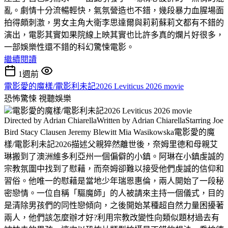
亂。劇情十分流暢輕快，氣氛營造也不錯，幾段暴力血腥場面
拍得頗刺激，男女主角大衛李思達爾與莉莉蘇莉文都有不錯的
演出，電影其實如果院線上映其實也比許多真的爛片好很多，
一部娛樂性還不錯的科幻驚悚電影。
繼續閱讀
1週前
電影愛的魔樣/電影利未記2026 Leviticus 2026 movie
恐怖驚悚
視聽娛樂
電影愛的魔樣/電影利未記2026 Leviticus 2026 movie
Directed by Adrian ChiarellaWritten by Adrian ChiarellaStarring Joe
Bird Stacy Clausen Jeremy Blewitt Mia Wasikowska電影愛的魔
樣/電影利未記2026描述父親猝然離世後，奈姆里德和母親艾
琳搬到了澳洲維多利亞州一個偏僻的小鎮。阿琳在小鎮虔誠的
宗教氛圍中找到了慰藉，而奈姆卻難以接受他們虔誠的信仰和
習俗。他唯一的慰藉是當地少年瑞恩惠倫，兩人開始了一段秘
密戀情。一位自稱「驅魔師」的人被請來主持一個儀式，目的
是清除男孩們的同性戀傾向，之後開始某種超自然力量困擾著
兩人，他們該怎麼辦才好?利用宗教改變性向類似題材過去有