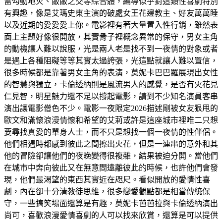
雷勾動地火、飯飯之交等綜合體，編導似乎對這類性喜劇特別
有興趣，像是艾瑪史東主演的破處女王花邊教主、好友萬萬睡
以及近期的愛愛愛上你。電影裡有著大量置入性行銷，雖然表
面上主題好像很開放，其實骨子裡概念異常的保守，男女主角
的動機讓人難以說服，光是兩人老是找不到一夜情的對象或者
是遇上各種阻礙等等其實太過誇張，光這點就讓人難以置信，
很多時候都是靠著男女主角的表演，莫妮卡巴巴羅展現出女性
的智慧與獨立，卡倫透納則是風流男人的感覺，是否有火花見
仁見智，明星魅力還不足以撐起電影，請到不少知名演員客串
演出讓電影僧色不少。電影一夜限定2026描述剛被女友狠甩的
歐文和滿懷浪漫情懷和希望的艾莉或許是這座城市裡唯二只想
要尋找真愛的單身人士，而不只是想找一個一夜情的性伴侶。
他們相遇時都感到彼此之間擦出火花，但是一連串的意外和其
他的冒險卻讓他們的夜晚變得很複雜，結果被迫分開。當他們
在城市中奔向彼此又在無意間遠離彼此的時候，也許他們會發
現，他們最渴望的東西其實近在咫尺。看似開放的愛情性喜
劇，內在卻十分清教徒思維，很多戀愛觀點都是相當傳統保
守，一些搞笑場面還算是有趣，莫妮卡芭芭拉與卡倫透納演出
尚可，喜歡浪漫愛情喜劇的人可以找來欣賞，還算是可以提供