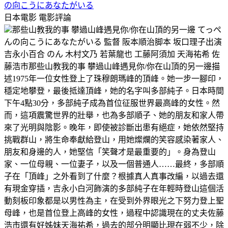
の向こうにあなたがいる
日本電影
電影評論
那些山教我的事 攀過山峰遇見你/你在山頂的另一邊 てっぺ
んの向こうにあなたがいる 監督 阪本順治脚本 坂口理子出演
吉永小百合 のん 木村文乃 若葉龍也 工藤阿須加 天海祐希 佐
藤浩市那些山教我的事 攀過山峰遇見你/你在山頂的另一邊描
述1975年一位女性登上了珠穆朗瑪峰的頂峰。她一步一腳印，
穩定地攀登，最後抵達頂峰，她的名字叫多部純子。日本時間
下午4點30分，多部純子成為首位征服世界最高峰的女性。然
而，這項震驚世界的壯舉，也為多部順子、她的朋友和家人帶
來了光明與陰影。晚年，即使被診斷出患有絕症，她依然堅持
挑戰群山，將生命奉獻給登山，用她燦爛的笑容感染著家人、
朋友和身邊的人，她堅信「笑聲才是最重要的」。身為登山
家、一位母親、一位妻子，以及一個普通人……最終，多部順
子在「頂峰」之外看到了什麼？根據真人真事改編，以過去還
有現金穿插，吉永小白河飾演的多部純子在年輕時登山這個活
動刻板印象都是以男性為主，在受到外界眼光之下努力登上聖
母峰，也是首位登上高峰的女性，過程中認識現在的丈夫佐藤
浩市還有好姊妹天海祐希，過去的部分明顯比現在弱不少，除