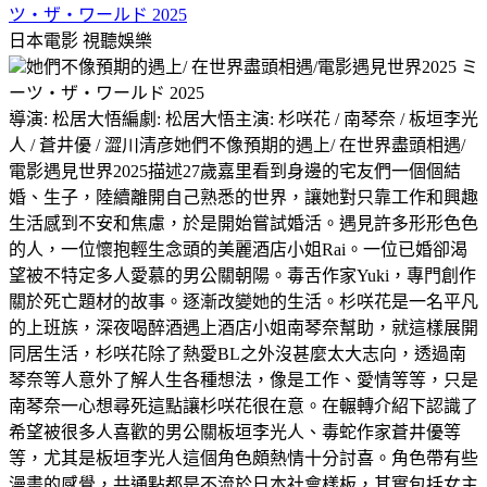
ツ・ザ・ワールド 2025
日本電影
視聽娛樂
她們不像預期的遇上/ 在世界盡頭相遇/電影遇見世界2025 ミ
ーツ・ザ・ワールド 2025
導演: 松居大悟編劇: 松居大悟主演: 杉咲花 / 南琴奈 / 板垣李光
人 / 蒼井優 / 澀川清彦她們不像預期的遇上/ 在世界盡頭相遇/
電影遇見世界2025描述27歲嘉里看到身邊的宅友們一個個結
婚、生子，陸續離開自己熟悉的世界，讓她對只靠工作和興趣
生活感到不安和焦慮，於是開始嘗試婚活。遇見許多形形色色
的人，一位懷抱輕生念頭的美麗酒店小姐Rai。一位已婚卻渴
望被不特定多人愛慕的男公關朝陽。毒舌作家Yuki，專門創作
關於死亡題材的故事。逐漸改變她的生活。杉咲花是一名平凡
的上班族，深夜喝醉酒遇上酒店小姐南琴奈幫助，就這樣展開
同居生活，杉咲花除了熱愛BL之外沒甚麼太大志向，透過南
琴奈等人意外了解人生各種想法，像是工作、愛情等等，只是
南琴奈一心想尋死這點讓杉咲花很在意。在輾轉介紹下認識了
希望被很多人喜歡的男公關板垣李光人、毒蛇作家蒼井優等
等，尤其是板垣李光人這個角色頗熱情十分討喜。角色帶有些
漫畫的感覺，共通點都是不流於日本社會樣板，其實包括女主