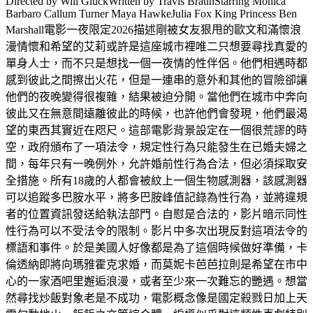
Directed by Will GluckWritten by Travis BraunStarring Monica
Barbaro Callum Turner Maya HawkeJulia Fox King Princess Ben
Marshall電影一夜限定2026描述剛被女友狠甩的歐文和滿懷浪
漫情懷和希望的艾莉或許是這座城市裡唯二只想要尋找真愛的
單身人士，而不只是想找一個一夜情的性伴侶。他們相遇時都
感到彼此之間擦出火花，但是一連串的意外和其他的冒險卻讓
他們的夜晚變得很複雜，結果被迫分開。當他們在城市中奔向
彼此又在無意間遠離彼此的時候，也許他們會發現，他們最渴
望的東西其實近在咫尺。這部電影背景設定在一個很荒謬的時
空，政府頒布了一項法令，規定性行為只能​​發生在已婚夫婦之
間，每年只有一晚例外，允許婚前性行為合法，但必須採取安
全措施。所有18歲的人都會被紋上一個生物感測器，該感測器
可以追蹤多巴胺水平，將多巴胺峰值記錄為性行為，並將違規
者的位置資訊發送給執法部門。自慰是合法的，影片暗示同性
性行為可以不受法令的限制。影片中多次出現反對這項法令的
標語和事件。於是美國人好像都是為了這個時候做好準備，卡
倫透納即將向瑪雅霍克求婚，而莫妮卡芭芭拉則是希望在市中
心的一家酒吧里邂逅浪漫，或者至少來一次難忘的艷遇。想當
然尋找炒飯對象老是不成功，電影概念像是國定殺戮日加上天