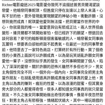
Richter電影癡迷2025/電影愛你致死不渝描述普男貝爾渴望談
戀愛，他暗戀同事妮琪，但進度只停在友達以上戀人未滿。心
有不甘的他，意外發現能實現願望的神祕小物，衝動許願，沒
想到竟然成真！妮琪愛他愛到無法擋，把貝爾當作世界的中
心，你就是我的唯一。當愛意與佔有慾成正比，兩人世界扭曲
變形，連貝爾都不禁開始害怕，但已經許下的願望，想退回去
談何容易？麥可約翰斯頓是個害羞敏感的人，暗戀著女同事納
瓦蕾特，想要表白卻始終鼓不起勇氣。在最近一次的同事聚會
前，他特意去了一家特色商店，打算終於有所行動。買了個奇
怪的小東西上面說可以許願成真，以為是玩笑胡亂許願女同事
愛他一輩子，沒想到似乎真的發生，女同事瞬間變了個人，陷
入了深深的愛戀。關於許願的恐怖片雖然不多但也不少，男女
主角個性完全不同，一個外向一個內向，女同事完全把男主角
當作朋友，在胡亂使用道具許願成真後女同事真的愛上他，男
主角以為真的賺到，瘋狂的性愛、以為浪漫的甜蜜，但其實身
旁大部分的人都覺得奇怪，很多人都知道女同事真的就只是當
朋友。不久之後女同事開始做出奇怪的事情，像是半夜忽然發
狂，對男主角占有慾極強，情緒起伏過大，其中一場玩遊戲的