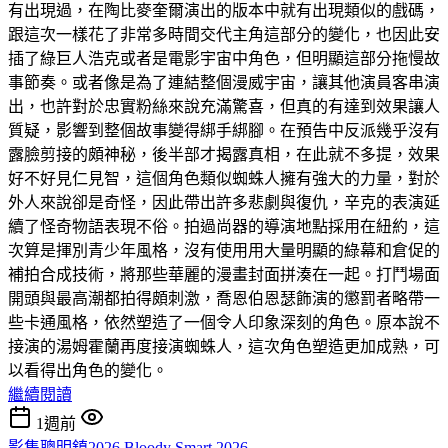
有出現過，在陶比麥奎爾演出的版本中就有出現類似的戲碼，
跟這次一樣花了非常多時間交代主角這部分的變化，也因此安
插了綠巨人浩克或者是電影宇宙中角色，但明顯這部分拖慢故
事節奏。或者像是為了連結整個漫威宇宙，讓其他演員客串演
出，也許對於忠實粉絲來說充滿驚喜，但真的有達到效果讓人
質疑，影響到整個故事變得綁手綁腳。在預告中反派幾乎沒有
露臉剪接的頗神秘，後半部才揭露真相，在此就不多提，效果
好不好見仁見智，這個角色類似蜘蛛人擁有強大的力量，對於
外人來說卻是奇怪，因此帶出許多悲劇與復仇，辛克的表演延
續了怪奇物語表現不俗。拍過尚器的導演地點採用在紐約，這
次算是揮別青少年風格，沒有使用用大量明顯的綠幕和倉促的
補拍合成技術，將那些華麗的漫畫封面拼湊在一起。打鬥場面
開頭與最高潮都拍得頗刺激，喬恩伯恩瑟飾演的懲罰者略帶一
些卡通風格，依然塑造了一個令人印象深刻的角色。原本說不
接演的湯姆霍蘭再度接演蜘蛛人，這次角色塑造更加成熟，可
以看得出角色的變化。
繼續閱讀
1週前
影集聰明鎮2026 Bloody Smart 2026