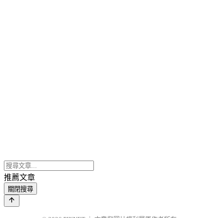
推薦文章
關閉搜尋