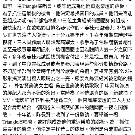
舉辦一場Triangle演唱會，或許能成為他們重返樂壇的跳板。
為了抓住這最後的機會，他決定尋找昔日的成員。他們是否能
重組成功呢?前半部描寫劇中三位主角組成的團體如何組成，
很快走紅，在歌唱節目排名疑似作假，姜棟元 嚴泰九 朴智賢
吳正世等這些人從造型上十分九零年代、千喜年時期當時歌手
模樣，三人團體讓人聯想起高耀太，歌手為了包裝謊稱會創作
甚至是吸毒等等頗諷刺，這個團體也因為醜聞人氣一夕之間下
滑，多年後姜棟元試圖找到機會付出，於是找上嚴泰九 朴智
賢。到了中段尋找成員或者是參加表現這些部分劇情頗套路，
不如前半部對於當時年代對於歌手的惡搞，姜棟元有別於以往
形象搞笑演出讓人眼睛為之一亮，嚴泰九飾演經常被忽略的饒
舌， 朴智賢飾演女主唱 吳正世飾演的情歌歌手 申河均飾演
的經紀人都有不錯的演出，當時為了宣傳還真的做了新歌拍了
MV。電影狂唱下半場描述鐵三角一個曾風靡樂壇的三人男女
混合舞蹈組合，卻因捲入一場突如其來的醜聞而一夜之間解
散。二十年後，隊長賢宇收到了一份邀請，要舉辦一場
Triangle演唱會，或許能成為他們重返樂壇的跳板。為了抓住
這最後的機會，他決定尋找昔日的成員。他們是否能重組成功