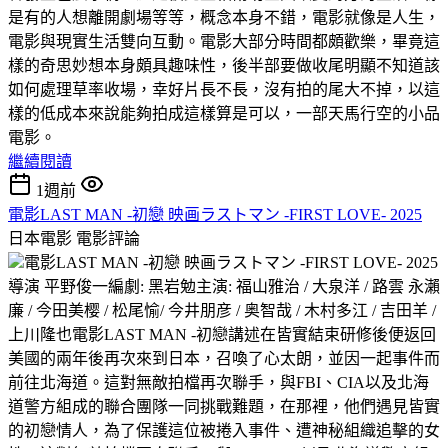
是有的人想離開劇場等等，概念本身不錯，電影就像是人生，
電影與現實生活雙向互動。電影大部分時間都頗歡樂，畢竟這
樣的奇思妙想本身頗具趣味性，後半部要做收尾明顯不知道該
如何處理草率收場，幸好片長不長，沒有拍的尾大不掉，以這
樣的低成本來說能夠拍成這樣算是可以，一部天馬行空的小品
電影。
繼續閱讀
1週前
電影LAST MAN -初戀 映画ラストマン -FIRST LOVE- 2025
日本電影
電影評論
電影LAST MAN -初戀 映画ラストマン -FIRST LOVE- 2025
導演 平野俊一編劇: 黑岩勉主演: 福山雅治 / 大泉洋 / 路雲 永瀨
廉 / 今田美樱 / 松尾愉/ 今井朋彦 / 奥智哉 / 木村多江 / 吉田羊 /
上川隆也電影LAST MAN -初戀講述在皆實結束研修後便返回
美國的兩年後再次來到日本，召喚了心太朗，並因一起事件而
前往北海道。這對無敵拍檔再次聯手，與FBI、CIA以及北海
道警方組成的聯合團隊一同挑戰難題，在那裡，他們遇見皆實
的初戀情人，為了保護這位被捲入事件、遭神秘組織追擊的女