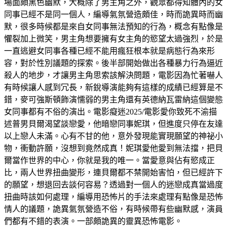
場面頗黑色幽默，大概除了男主角之外，觀眾都得知體內的女
同事已經不是同一個人，編導氣氛營造頗佳，時而詭異時而幽
默，很多時候都是來自女同事無法預知的行為，概念有點像是
懼裂加上微笑，男主角想要擁有女主角的慾望太過強烈，於是
一直逃避女同事各種已經不能用瘋狂根本就是病態行為來形
容，對於性別議題的探索。後半部開始做出各種暴力行為逼近
殺人的地步，才讓男主角思索該解決問題，電影因為忙著嚇人
有時候讓人感到冗長，新銳導演能夠有這樣的成績已經算是不
錯，麥可強斯頓飾演懦弱的男主角還有英德納瓦雷納這個變態
女同事都有不俗的演出。電影癡迷2025/電影愛你致死不渝描
述普男貝爾渴望談戀愛，他暗戀同事妮琪，但進度只停在友達
以上戀人未滿。心有不甘的他，意外發現能實現願望的神祕小
物，衝動許願，沒想到竟然成真！妮琪愛他愛到無法擋，把貝
爾當作世界的中心，你就是我的唯一。當愛意與佔有慾成正
比，兩人世界扭曲變形，連貝爾都不禁開始害怕，但已經許下
的願望，想退回去談何容易？透過對一個人的迷戀成真當過度
扭曲時該如何處理，編導用恐怖片的手法來處理有點像是恐怖
情人的議題，詭異氣氛營造不俗，有時候帶有些幽默感，演員
們都有不錯的表演。一部頗詭異的靈異恐怖電影。