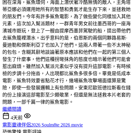
困在深海，鯊魚環伺，海面上潛伏著冷酷無情的敵人，主角塔
蒂亞娜必須運用她所有的智慧和勇氣才能生存下來，並拯救她
的朋友們。今年有許多鯊魚電影，為了做些變化同樣加入其他
元素，這次加入幫派題材，一群青年男女前往墨西哥的一座海
濱城市遊玩，登上了一艘由提摩西墨菲駕駛的船，提出帶他們
去鯊魚籠裡潛水。出乎意料的是，伯恩斯的兩個同夥路易斯·
曼迪勒和傑斯利亞丁也加入了他們。這兩人帶著一些不太神秘
的包包，含糊其辭地談論著原本應該和他們在一起的第三個人
發生了什麼事，他們這種拐彎抹角的態度也暗示著他們可能會
惹出麻煩。雖然加入幫派元素似乎沒有提升這部電影，有時候
檢的步調十分拖沓，人出現都比鯊魚多很多倍。畢竟是低成本
電影，鯊魚特效要省點花才行，幾場鯊魚攻擊場面還算是驚
險，即使一些發展邏輯上有些問題，安東尼歐班德拉斯看在錢
的份上接演這部電影至少頗敬業，但還是無法拯救本片老套的
問題，一部千篇一律的鯊魚電影。
繼續閱讀
4天前
電影靈魂伴侶2026 Soulm8te 2026 movie
恐怖驚悚
電影評論