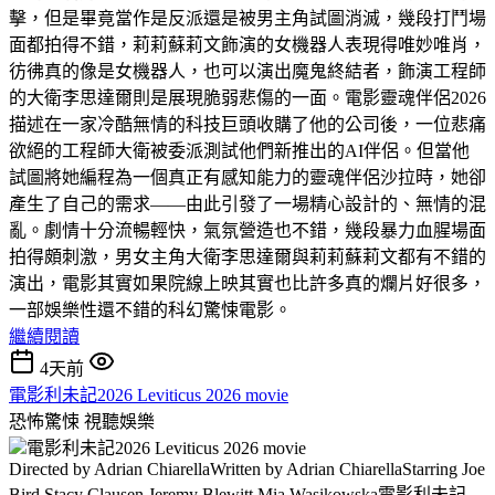
擊，但是畢竟當作是反派還是被男主角試圖消滅，幾段打鬥場
面都拍得不錯，莉莉蘇莉文飾演的女機器人表現得唯妙唯肖，
彷彿真的像是女機器人，也可以演出魔鬼終結者，飾演工程師
的大衛李思達爾則是展現脆弱悲傷的一面。電影靈魂伴侶2026
描述在一家冷酷無情的科技巨頭收購了他的公司後，一位悲痛
欲絕的工程師大衛被委派測試他們新推出的AI伴侶。但當他
試圖將她編程為一個真正有感知能力的靈魂伴侶沙拉時，她卻
產生了自己的需求——由此引發了一場精心設計的、無情的混
亂。劇情十分流暢輕快，氣氛營造也不錯，幾段暴力血腥場面
拍得頗刺激，男女主角大衛李思達爾與莉莉蘇莉文都有不錯的
演出，電影其實如果院線上映其實也比許多真的爛片好很多，
一部娛樂性還不錯的科幻驚悚電影。
繼續閱讀
4天前
電影利未記2026 Leviticus 2026 movie
恐怖驚悚
視聽娛樂
電影利未記2026 Leviticus 2026 movie
Directed by Adrian ChiarellaWritten by Adrian ChiarellaStarring Joe
Bird Stacy Clausen Jeremy Blewitt Mia Wasikowska電影利未記