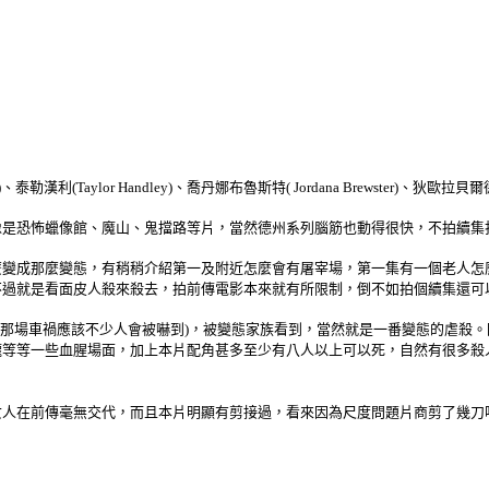
勒漢利(Taylor Handley)、喬丹娜布魯斯特( Jordana Brewster)、狄歐拉貝爾德(Di
像是恐怖蠟像館、魔山、鬼擋路等片，當然德州系列腦筋也動得很快，不拍續集
麼變成那麼變態，有稍稍介紹第一及附近怎麼會有屠宰場，第一集有一個老人怎
不過就是看面皮人殺來殺去，拍前傳電影本來就有所限制，倒不如拍個續集還可
(那場車禍應該不少人會被嚇到)，被變態家族看到，當然就是一番變態的虐殺
嚨等等一些血腥場面，加上本片配角甚多至少有八人以上可以死，自然有很多殺
女人在前傳毫無交代，而且本片明顯有剪接過，看來因為尺度問題片商剪了幾刀