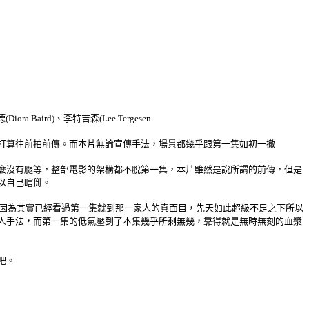
ora Baird)、李特吉森(Lee Tergesen
打算往前拍前傳。而本片無論宣傳手法，場景都幾乎跟第一集如初一撤
麼沒有腿等，整部電影的架構都不脫第一集，本片雖然是說所謂的前傳，但是
以自己瞎掰。
。因為其實已經看過第一集就到那一家人的真面目，先天如此超級不足之下所以
人手法，而第一集的低氣壓到了本集幾乎所剩無幾，靠得就是無時無刻的血漿
吧。