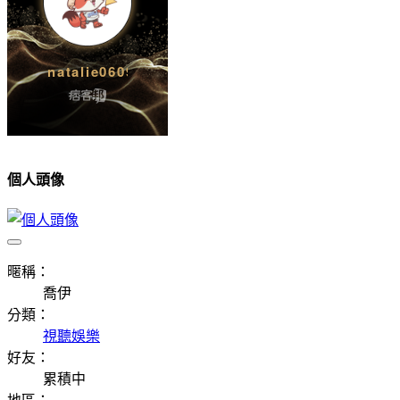
個人頭像
暱稱：
喬伊
分類：
視聽娛樂
好友：
累積中