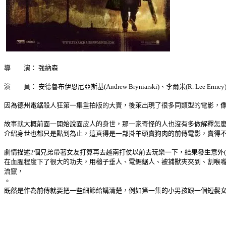
導 演： 強納森
演 員： 安德魯布伊恩尼亞斯基(Andrew Bryniarski)、李爾米(R. Lee Ermey)、泰
因為德州電鋸殺人狂第一集重拍版的大賣，後萊出現了很多同類型的電影，
故事就大概前面一開始說面皮人的身世，那一家奇怪的人也沒有多做解釋怎
介紹身世也都只是點到為止，這真得是一部掛羊頭賣狗肉的前傳電影，賣得
劇情描述2個兄弟帶著女友打算再去越南打仗以前去玩樂一下，結果發生意外
在血腥程度下了很大的功夫，用槌子垂人、電鋸鋸人、被捕獸夾夾到、割喉
流竄，
。
既然是作為前傳就要把一些細節給講清楚，例如第一集的小男孩跟一個短髮