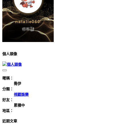
個人頭像
暱稱：
喬伊
分類：
視聽娛樂
好友：
累積中
地區：
近期文章