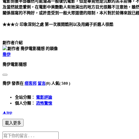
電影到後半部雖然可能淪為一般復仇電影，但是畢竟他是沉默的羔羊前傳，
及當然就是鞏俐，在電影中美艷動人有她演出的地方目光很難不注意她，雖
關係描寫的不夠好，或許是受到一般大眾道德的限制，本片對於前傳來說已
★★★☆ 印象深刻之處 第一次展開酷刑以及用繩子折磨人很酷
創作者介紹
喬伊
喬伊電影隨想
喬伊 發表在
痞客邦
留言
(0)
人氣(
580
)
全站分類：
電影評論
個人分類：
恐怖驚悚
▲top
載入更多