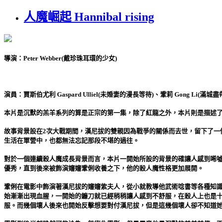
人魔崛起 Hannibal rising
導演：Peter Webber(戴珍珠耳環的少女)
演員：賈斯伯尤利 Gaspard Ulliel(未婚妻的漫長等待)、鞏莉 Gong Li(滿城盡
本片是沉默的羔羊系列的算是正宗的第一集，除了紅龍之外，本片則是描述
故事背景設在2次大戰期間，漢尼拔的雙親因為戰爭的關係而去世，留下了一
生活在軍營中，也都無法忘記那段不堪的過往。
對於一個連續殺人魔成長背景而言，本片一開始所設的背景的確讓人感到唏
優秀，直到後來被飾演嬸嬸鞏俐收養之下，他的殺人魔性格更加展開。
鞏俐在電影中飾演著漢尼拔的嬸嬸紫夫人，從小就教導他武術唸書等各種知
始漸漸出現血腥，一開始的鐮刀就已經稍稍讓人感到不舒服，在殺人上也是
服。而幾個壞人後來也開始反擊想要對付漢尼拔，但是這幾個壞人卻不知道