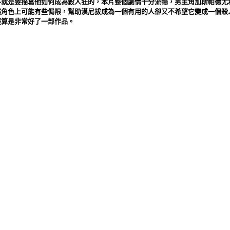
不就是要描寫他如何成為殺人狂的，本片整個劇情十分流暢，男主角加斯帕德尤
然角色上可能有些侷限，幫助漢尼拔成為一個有用的人卻又不希望它變成一個殺
經算是非常好了一部作品。