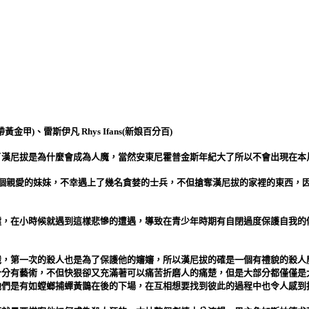
帶黃金甲)、雷斯伊凡 Rhys Ifans(新娘百分百)
了漢尼拔是為什麼會成為人魔，當然安東尼霍普金斯年紀大了所以不會出現在本
個親愛的妹妹，不幸遇上了幾名貪婪的士兵，不但搶奪漢尼拔的家裡的東西，
噓，在小時候就遇到這樣悲慘的遭遇，導致在青少年時期有自閉過度保護自我的
識，第一次的殺人也是為了保護他的嬸嬸，所以漢尼拔的確是一個有禮貌的殺人
十分有藝術，不但快狠卻又充滿著可以痛苦折磨人的痛楚，但是大部分都僅僅是
她們是有如螳螂捕蟬黃鵲在後的下場，在互相想要找到彼此的過程中也令人感到