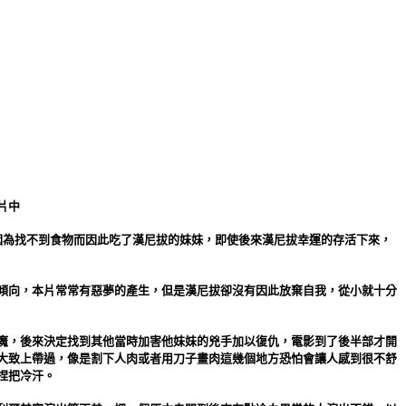
片中
因為找不到食物而因此吃了漢尼拔的妹妹，即使後來漢尼拔幸運的存活下來，
傾向，本片常常有惡夢的產生，但是漢尼拔卻沒有因此放棄自我，從小就十分
魔，後來決定找到其他當時加害他妹妹的兇手加以復仇，電影到了後半部才開
大致上帶過，像是割下人肉或者用刀子畫肉這幾個地方恐怕會讓人感到很不舒
捏把冷汗。