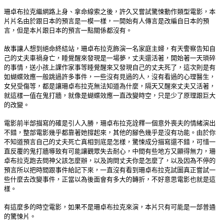
珊卓布拉克繼網路上身、拿命線索之後，許久又嘗試驚悚動作類型電影，本
片片名由於跟日本的預言是一模一樣，一開始有人傳言是改編自日本的預
言，但是本片跟日本的預言一點關係都沒有。
故事讓人想到絕命終結站，珊卓布拉克飾演一名家庭主婦，有天警察告知自
己的丈夫車禍身亡，睡覺醒來發現是一場夢，丈夫還活著，開始著一天瑣碎
的事情，送小孩上課作家事等睡覺醒來又發現自己的丈夫死了，這次則是有
如蝴蝶效應一般跳過許多事件，一些沒有見過的人，沒有看過的心理醫生，
女兒受傷等，都是讓珊卓布拉克無法知道為什麼，隔天又醒來丈夫又活著，
就這樣一值在鬼打牆，就像是蝴蝶效應一直改變時空，只是少了原理跟巨大
的改變。
電影前半部描寫的確是引人入勝，珊卓布拉克詮釋一個意外喪夫的情緒演出
不錯，整部電影幾乎都靠著她撐起來，其他的腳色幾乎是沒有功能。由於你
不知道預言自己的丈夫死亡真相到底是怎樣，驚悚成分描寫還不錯，可惜一
直反覆的鬼打牆導致有可能讓觀眾失去耐心，中間有些地方又顯得無力，珊
卓布拉克跑去問神父該怎麼辦，以及詢問丈夫你是怎麼了，以及因為不停的
預言所以把時間跟事件給記下來，一直沒有看到珊卓布拉克試圖真正嘗試一
些什麼去改變事件，正當以為後面會有多大的轉折，不好意思電影也就是這
樣。
有這麼多的時空電影，如果不是珊卓布拉克來演，本片只有可能是一部普通
的驚悚片。