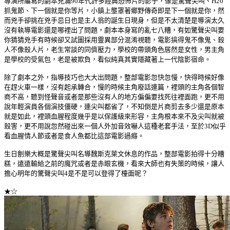
導演所編寫的劇本充滿90年代許多經典恐怖片的影子，像是驚聲尖叫、H20
抓鬼節、下一個就是你等片，小鎮上壟罩著鄉野傳奇即是下一個就是你，然
而兇手卻挑在兇手忌日也是主人翁的誕生日現身，但是不太清楚是導演太久
沒有執導電影還是哪裡出了問題，劇本本身寫的亂七八糟，有如驚聲尖叫要
你猜猜兇手有時候卻又試圖採用靈異部分混淆視聽，電影搞得鬼不像鬼、殺
人不像殺人片，老生常談的同儕壓力，學校的帶頭角色居然是女性，男主角
是學校的受氣包，老是被欺負，看似純真其實隱藏著上一代陰影宿命。
除了劇本之外，指導技巧也大大出問題，整部電影忽快忽慢，快得時候好像
在趕火車一樣，沒有起承轉合，慢的時候主角廢話連篇，裡頭的主角各個智
商不高，聽到怪聲音或者是那些沒有人的地方偏偏要找死往裡面跑，更不用
說年輕演員各個演技僵硬，連尖叫都省了，不知倒是片商剪去多少還是原本
就是如此，裡頭血腥程度幾乎是以保護級來形容，主角根本來不及尖叫就被
殺害，更不用說忽然碰出來一個人外加音效嚇人這種老套手法，至於3D似乎
看血腥情人節或者是食人魚都比這部電影過癮。
生日劊樂大概是驚聲尖叫名導魏斯克萊文休息的作品，整部電影拍得十分糟
糕，遠遠輸給之前的魔咒或者是赤眼玄機，看來大師也有失策的時候，讓人
擔心明年的驚聲尖叫4是不是可以登得了檯面呢？
★☆