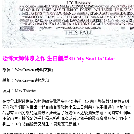
恐怖大師休息之作 生日劊樂3D My Soul to Take
導演： Wes Craven (赤眼玄機)
編劇： Wes Craven (連鎖信)
演員： Max Thieriot
在令全球影迷期待的經典續集驚聲尖叫4即將推出之前，導演魏斯克萊文則
是在秋季悄悄的推出一部自編自導恐怖小品生日劊樂，故事描述在16年前一
名患有人格分裂的連續殺人狂殺害了好幾個人之後消失無蹤，同時有七個早
產兒出生，據說是兇手七種人格所降臨或者是兇手的靈魂會附身在某個孩子
身上，16年後謀殺案又發生，真兇究竟是誰。