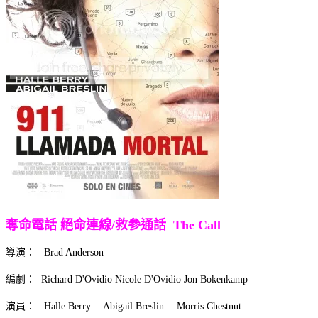
奪命電話 絕命連線/救參通話 The Call
導演： Brad Anderson
編劇： Richard D'Ovidio Nicole D'Ovidio Jon Bokenkamp
演員： Halle Berry Abigail Breslin Morris Chestnut