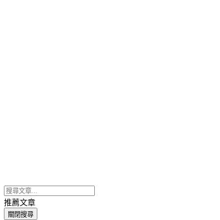
推薦文章
關閉搜尋