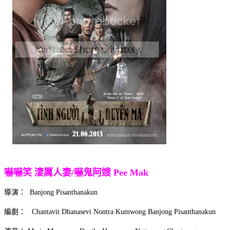
嚇嚇笑 淒厲人妻/嚇鬼阿嫂 Pee Mak
導演： Banjong Pisanthanakun
編劇： Chantavit Dhanasevi Nontra Kumwong Banjong Pisanthanakun