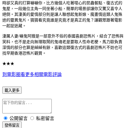
時卻又真的打算嚇嚇你，比方幾個人吃著噁心的昆蟲餐點、復古式的
鬼屋，一段幾位主角一同坐著小船，簡單的場景卻讓你又驚又喜令人
絕倒。其淒美的愛情部分則是讓人聯想起鬼新娘、魔畫情這類人鬼殊
途的靈異鬼片，猜猜看究竟誰是究竟才是真正的鬼？讓觀眾跟著電影
一起捉迷藏。
淒厲人妻/嚇鬼阿嫂是一部意外不俗的泰國喜劇恐怖片，結合了恐怖與
笑料，也不是走向無理取鬧的鬼魂老是要取人性命老梗，馬力歐負責
深情的部分也算是綽綽有餘，喜歡這類復古式的喜劇恐怖片不妨也可
找早期香港恐怖片觀賞。
★★★
到電影圈看更多相關電影評論
載入更多
公開留言
私密留言
發佈留言