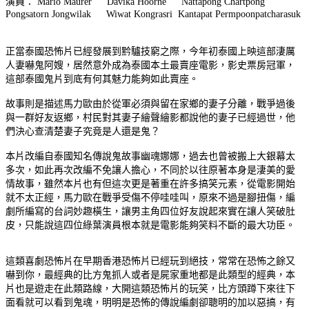
演員： Mario Maurer Davika Hoorne Nattapong Chartpong
Pongsatorn Jongwilak Wiwat Kongrasri Kantapat Permpoonpatcharasuk
正當泰國恐怖片已經發展到黔驢技窮之際，今年初泰國上映這部淒厲
人妻嚇鬼阿嫂，居然意外成為泰國本土最賣座電影，影史票房冠軍，
這部泰國鬼片到底有何其魅力能夠如此賣座。
故事則是描述馬力歐由於從軍必須與留在家鄉的妻子分離，戰爭過後
與一群好友返鄉，村民對其妻子繪聲繪影都說他的妻子已經過世，他
們決心查清楚妻子究竟是人還是鬼？
本片改編自泰國知名傳說鬼故事幽魂娜娜，過去也曾被搬上大銀幕太
多次，如此再次改編不免讓人擔心，不同於以往原著本身是淒美的愛
情故事，雖然本片也有但這次更是著重在許多搞笑元素，從電影開始
就不太正經，馬力歐在戰爭受傷不停哇哇叫，原來不過是腳扭傷，編
劇所編寫的台詞妙趣橫生，讓男主角四位好友說起來實在讓人笑破肚
皮，只能說這四位綠葉演員根本就是電影能夠笑料不斷的最大功臣。
這類喜劇恐怖片在早期香港恐怖片已經玩到絕技，常常在恐怖之餘又
嚇到你，最經典的比方鬼抓人或者是屍家重地都是此類型的經典，本
片也是遊走在此類路線，大開這類恐怖片的玩笑，比方頭蹲下來往下
面看就可以看到鬼魂，明明是恐怖的傳說編劇卻聰明的加以惡搞，有