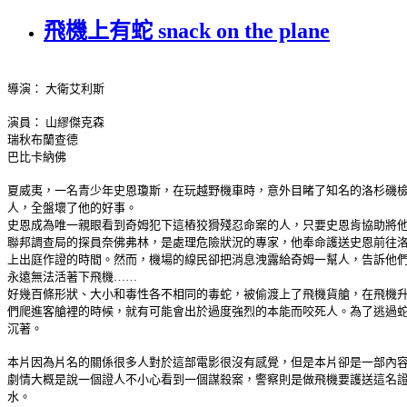
飛機上有蛇 snack on the plane
導演： 大衛艾利斯
演員： 山繆傑克森
瑞秋布蘭查德
巴比卡納佛
夏威夷，一名青少年史恩瓊斯，在玩越野機車時，意外目睹了知名的洛杉磯
人，全盤壞了他的好事。
史恩成為唯一親眼看到奇姆犯下這樁狡猾殘忍命案的人，只要史恩肯協助將
聯邦調查局的探員奈佛弗林，是處理危險狀況的專家，他奉命護送史恩前往
上出庭作證的時間。然而，機場的線民卻把消息洩露給奇姆一幫人，告訴他
永遠無法活著下飛機……
好幾百條形狀、大小和毒性各不相同的毒蛇，被偷渡上了飛機貨艙，在飛機
們爬進客艙裡的時候，就有可能會出於過度強烈的本能而咬死人。為了逃過
沉著。
本片因為片名的關係很多人對於這部電影很沒有感覺，但是本片卻是一部內
劇情大概是說一個證人不小心看到一個謀殺案，警察則是做飛機要護送這名證
水。