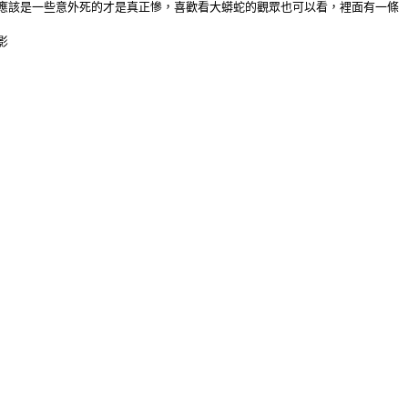
應該是一些意外死的才是真正慘，喜歡看大蟒蛇的觀眾也可以看，裡面有一條
影