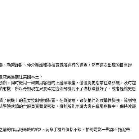
毒、勒索詐財、仲介雛妓和槍枝買賣所進行的調查，然而這次出現的目擊證
夏威夷島前往美國本土，
誘餌，同時徵用一架商用客機的上層頭等艙，偷偷將史恩帶往洛杉磯，及時趕
噴射機，所以奇姆現在只要確定這架飛機到不了洛杉磯就好了，或者是讓史恩
損了飛機上的重要控制機械裝置。在貨艙裡，致使牠們的攻擊性變強，等到牠
法學院就讀的空服員克蕾兒密勒，盡其所能地讓大家在這場危機中，保持冷靜
之前的作品絕命終結站2、玩命手機評價都不錯，拍的電影一點都不拖泥帶