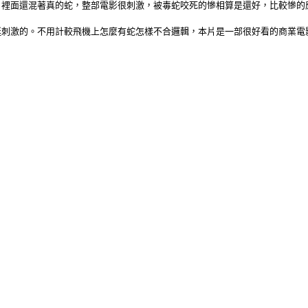
，裡面還混著真的蛇，整部電影很刺激，被毒蛇咬死的慘相算是還好，比較慘的
挺刺激的。不用計較飛機上怎麼有蛇怎樣不合邏輯，本片是一部很好看的商業電