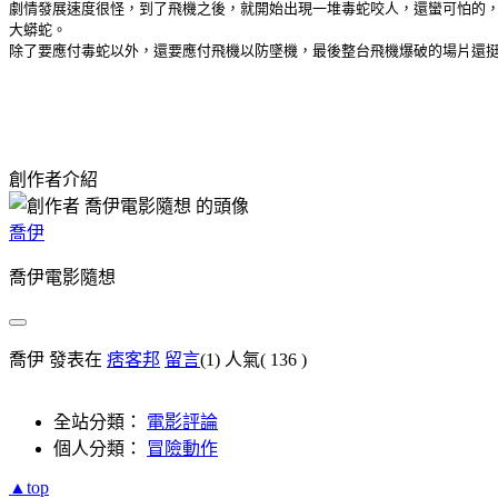
劇情發展速度很怪，到了飛機之後，就開始出現一堆毒蛇咬人，還蠻可怕的
大蟒蛇。
除了要應付毒蛇以外，還要應付飛機以防墜機，最後整台飛機爆破的場片還
創作者介紹
喬伊
喬伊電影隨想
喬伊 發表在
痞客邦
留言
(1)
人氣(
136
)
全站分類：
電影評論
個人分類：
冒險動作
▲top