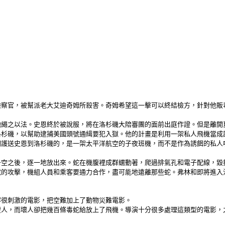
檢察官，被幫派老大艾迪奇姆所殺害。奇姆希望這一擊可以終結檢方，針對他販
他繩之以法。史恩終於被說服，將在洛杉磯大陪審團的面前出庭作證。但是離開
洛杉磯，以幫助逮捕美國頭號通緝要犯入獄。他的計畫是利用一架私人飛機當成
們護送史恩到洛杉磯的，是一架太平洋航空的子夜班機，而不是作為誘餌的私人
升空之後，逐一地放出來。蛇在機腹裡成群蠕動著，爬過排氣孔和電子配線，毀
蛇的攻擊，機組人員和乘客要通力合作，盡可能地遠離那些蛇。弗林和即將進入
容很刺激的電影，把空難加上了動物災難電影。
人，而壞人卻把幾百條毒蛇給放上了飛機。導演十分很多處理這類型的電影，