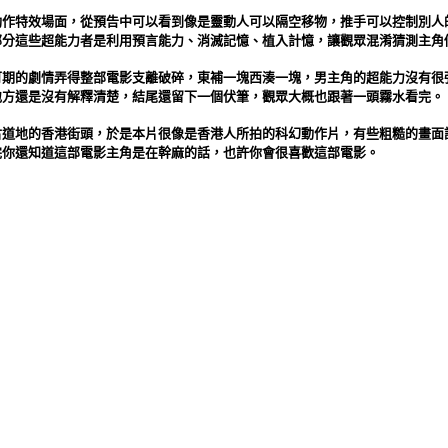
動作特效場面，從預告中可以看到像是靈動人可以隔空移物，推手可以控制別人
部分這些超能力者是利用預言能力、消滅記憶、植入計憶，讓觀眾混淆猜測主角
可期的劇情弄得整部電影支離破碎，東補一塊西湊一塊，男主角的超能力沒有很
地方還是沒有解釋清楚，結尾還留下一個伏筆，觀眾大概也跟著一頭霧水看完。
古道地的香港街頭，於是本片很像是香港人所拍的科幻動作片，有些粗糙的畫面
完你還知道這部電影主角是在幹麻的話，也許你會很喜歡這部電影。