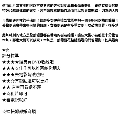
然而此片其實明明可以言簡意賅的方式說明編導偏偏複雜化，雖然有精采的
特效片精彩連環的感受，甚至這部電影動作場面可以說只是點綴，因為絕大
可惜編導同樣的手法用了這麼多次卻在這部電影中把一個明明可以拍的簡單
藥物到底會帶來多可怕的效應，女孩到底是有多重要到可以破壞世界，很多
此片特別的地方是全部場景都在香港的街巷拍攝，這些大街小巷都是十分復
本片，那麼大概可以放棄，本片是一部需要花點腦筋看的鬥智電影，如果看
★☆
評分標準
★★★★經典買DVD收藏吧
★★★☆佳作可以推薦給你朋友
★★★去電影院瞧瞧吧
★★☆有缺點還可以更好
★★ 有空再看還不遲
★☆租片即可
★看電視就好
☆連快轉都嫌麻煩