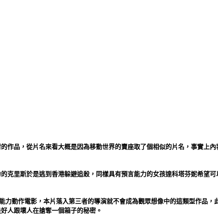
材的作品，從片名來看大概是因為移動世界的賣座取了個相似的片名，事實上內
力的克里斯於是逃到香港躲避追殺，同樣具有預言能力的女孩達科塔芬妮希望可
超能力動作電影，本片落入第三者的導演就不會成為觀眾想像中的這類型作品，
是好人跟壞人在搶奪一個箱子的秘密。