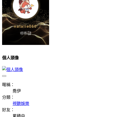
個人頭像
暱稱：
喬伊
分類：
視聽娛樂
好友：
累積中