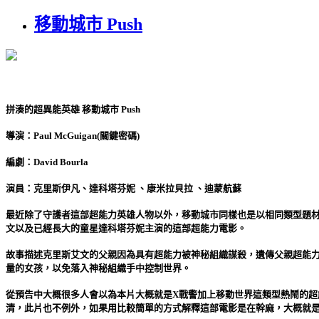
移動城市 Push
拼湊的超異能英雄 移動城市 Push
導演：Paul McGuigan(關鍵密碼)
編劇：David Bourla
演員：克里斯伊凡、達科塔芬妮 、康米拉貝拉 、迪蒙航蘇
最近除了守護者這部超能力英雄人物以外，移動城市同樣也是以相同類型題
文以及已經長大的童星達科塔芬妮主演的這部超能力電影。
故事描述克里斯艾文的父親因為具有超能力被神秘組織謀殺，遺傳父親超能
量的女孩，以免落入神秘組織手中控制世界。
從預告中大概很多人會以為本片大概就是X戰警加上移動世界這類型熱鬧的
清，此片也不例外，如果用比較簡單的方式解釋這部電影是在幹麻，大概就