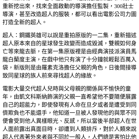
重新挖出來，找來全面啟動的導演擔任監製，300壯士
導演，甚至改造超人的服裝，都可以看出電影公司力圖
打造全新的超人。
超人：鋼鐵英雄可以說是重拍原版的一二集，重新描述
超人原本來自的星球發生政變而造成毀滅，雙親如何身
亡等來龍去脈，在第一集原版裡是由經典演技派演員馬
龍白蘭度主演，在戲中他只有演了十分鐘就輕鬆百萬入
袋，新版則是由羅素克洛擔任父親的角色，日後間接導
致同星球的族人前來尋找超人的緣故。
電影大量交代超人兒時與父母親的關係與不愉快的童
年，由凱文科斯納飾演的父親一直希望他不要隨便展露
自己的超能力，即使發現有人命在旦夕或者是遭受到同
儕欺負也不能還手，他知道一旦被人發現他的與眾不同
便會受到他人異樣眼光、反感，所以當後半部超人在世
人面前露出真面目時，卻遭到人類排斥，對於人類來說
超人代表著外來者與不同於一般人，人們總是害怕比他