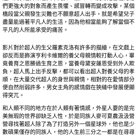
們更強大的對象而產生畏懼、感冒轉而變成攻擊，某個
橋段當父親發生災難也不願意超人出手，就是希望兒子
盡量能過著平凡人的生活，因為他相當能夠了解當個不
平凡的人所能承受的痛苦。
影片對於超人的生父羅素克洛有許多的描繪，在文戲上
卻反而是飾演亨利卡維爾的養父母親情較打動人心，畢
竟養育之恩勝過生育之恩，當養母黛安蓮恩受到外人欺
負，超人馬上出手反擊，都可以看出超人對養父母的孝
順，在大量交代超人的身世與親情，相對的在愛情部分
便自然削弱許多，男女主角的感情戲在狹縫中發展便顯
得突兀。
和人類不同的地方在於人類有著情感，外星人要的是完
美無瑕的世界卻缺乏人性，於是同族人麥可夏農汲汲營
營尋找著超人除了為了打造另外一個星球外，他也是少
數碩果僅存的同族人，他的人生前三分之一都是在尋尋