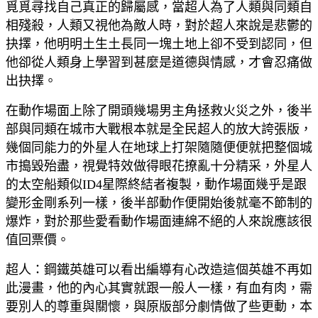
覓覓尋找自己真正的歸屬感，當超人為了人類與同類自
相殘殺，人類又視他為敵人時，對於超人來說是悲鬱的
抉擇，他明明土生土長同一塊土地上卻不受到認同，但
他卻從人類身上學習到甚麼是道德與情感，才會忍痛做
出抉擇。
在動作場面上除了開頭幾場男主角拯救火災之外，後半
部與同類在城市大戰根本就是全民超人的放大誇張版，
幾個同能力的外星人在地球上打架隨隨便便就把整個城
市搗毀殆盡，視覺特效做得眼花撩亂十分精采，外星人
的太空船類似ID4星際終結者複製，動作場面幾乎是跟
變形金剛系列一樣，後半部動作便開始後就毫不節制的
爆炸，對於那些愛看動作場面連綿不絕的人來說應該很
值回票價。
超人：鋼鐵英雄可以看出編導有心改造這個英雄不再如
此漫畫，他的內心其實就跟一般人一樣，有血有肉，需
要別人的尊重與關懷，與原版部分劇情做了些更動，本