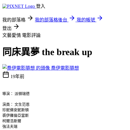
登入
我的部落格
我的部落格後台
我的帳號
登出
文藝愛情
電影評論
同床異夢 the break up
喬伊電影隨想
19年前
導演： 派頓瑞德
演員： 文生范恩
珍妮佛安妮斯頓
裘伊羅倫亞當斯
柯爾浩斯爾
強法夫瑞