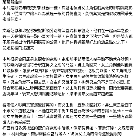
茱蒂戴維絲
本片是跟去年的史密斯任務一樣，靠著兩位男女主角假戲真做的緋聞讓電影
大賣，從預告中讓人以為就是一般的愛情喜劇，劇情其實是類似玫瑰戰爭史
密斯任務。
文斯范恩和珍妮佛安妮斯頓分別飾演蓋瑞和布魯克，他們在一起兩年之後，
有一天突然因為一點小事大吵一頓，在意氣用事之下決定分手，但是雙方都
不願意搬出他們共同購買的公寓，他們在身邊親朋好友的煽風點火之下，
開始互相鬥法起來..
本片很適合同居男女觀看的電影。電影前半部兩個人幾乎動不動就在吵架，
而吵架內容也很符合現在男女之間的問題。男主角回來，女主角問他叫他買
12顆檸檬，怎麼只有買3顆，後來有朋友來吃飯，吃飯完以後，女主角叫男
生洗碗，男生就說等一下要打電動，女主角則是很生氣你幫我洗婉會怎樣
嗎，男主角就不甘願去洗，女主角又說不要，抱怨男主角不是真心想洗..很
符合現在男女生吵架都是這個樣子，女主角其實很想挽回他一開始想要讓他
處境難堪，後來又想到讓他吃醋這招，結果後來反而越來越嚴重
看兩個人吵架其實還蠻好笑的，而女生也一直想挽回對方，男生就是愛面子
不跟女生道歉之類，不過在電影中男生有些行為蠻幼稚的會讓人氣死。一直
到女主角失望為止，本片其實透露了現在男女之間一些問題，一些地方都蠻
讓人心有戚戚焉
裡面有很多演技派的配角在電影中陪襯，像是強費如 、賈斯汀隆、文森唐諾
福 、柯爾豪瑟、喬伊羅倫亞當絲等人，飾演女主角的哥哥還蠻搶眼的