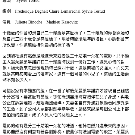
導演： Sylvie Testud
編劇：Frederique Deghelt Claire Lemarechal Sylvie Testud
演員：Juliette Binoche Mathieu Kassovitz
十幾歲的你會幻想自己二十幾歲是甚麼樣子，二十幾歲的你會開始幻
想自己三四十歲會是甚麼樣子，隨著時間環境年齡增長，心態都會有
所改變，你還能維持你最初的樣子嗎？
回到初相遇有點像是飛進未來或者是三十姑娘一朵花的電影，只不過
主人翁茱麗葉畢諾許在二十幾歲時找到一份好工作，遇見心儀的對
象，隔天醒來忽然發現頓時已經四十歲，還是商場的女強人，而丈夫
就是當時痴痴愛上的漫畫家，還有一個可愛的小兒子，這樣的生活羨
煞不知多少人。
可惜家家有本難念的經，在一番了解後茱麗葉畢諾許才發現自己雖然
十分富裕，要甚麼有甚麼，卻忙碌到無法時常陪伴在兒子身邊，與老
公正在訴請離婚，婚姻瀕臨破碎，夫妻各自有外遇對象過著同床異夢
的生活，到了公司大家都對她畢恭畢敬，嚴格來說是每個公司上下都
害怕她的威嚴，成了人見人怕的惡魔女上司。
電影的確有幾分三十姑娘一朵花的味道，刪掉忽然飛進未來的原因，
電影雖然沒有刻意有著喜劇節奏，依舊保持法國電影的淡定，茱麗葉