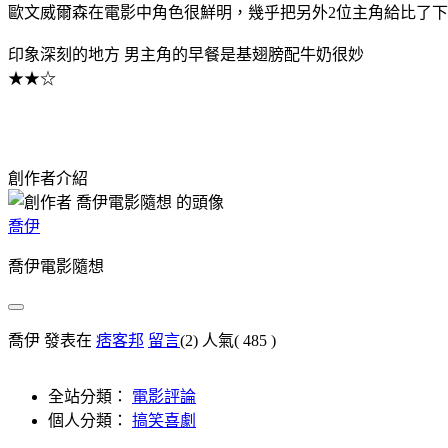
歐文威爾森在電影中角色很鮮明，幾乎把另外2位主角給比了
印象深刻的地方 男主角的早餐是基翅膀配牛奶很妙
★★☆
創作者介紹
喬伊
喬伊電影隨想
喬伊 發表在
痞客邦
留言
(2)
人氣(
485
)
全站分類：
電影評論
個人分類：
搞笑喜劇