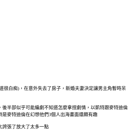
道很白痴)，在意外失去了房子，新婚夫妻決定讓男主角暫時呆
，後半部似乎可能編劇不知道怎麼拿捏劇情，以凱特跟麥特迪倫
倒是麥特迪倫在幻想他們3個人出海畫面還頗有趣
太誇張了放大了太多一點