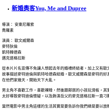
新婚奧客You, Me and Dupree
導演： 安東尼羅索
喬羅素
演員： 歐文威爾森
麥特狄倫
凱特韓德森
邁克道格拉斯
從本片片名宣傳不免讓人想起去年的婚禮終結者，加上又有歐
故事描述麥特迪倫與凱特哈德森結婚，歐文威爾森是麥特的好
在他們家幾天，開始天下大亂。
男主角不喜歡工作，喜歡裸睡，然後跟鄰居的小孩玩滑板，其
太好導致麥特迪倫懷疑，以及飾演岳父的麥克道格拉斯一直刁
當然電影中男主角這樣的生活其實是要告訴你我們總是要以放