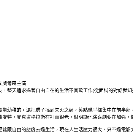
文威爾森主演
友，整天追求過著自由自在的生活不喜歡工作(從面試的對話就知
實蠻幼稚的，還把房子搞到失火之類，笑點幾乎都集中在前半部
難麥特，麥克道格拉斯在裡面很老，很明顯他演喜劇要在加強，
輕鬆跟自由的態度去過生活，現在人生活壓力很大，只不過電影