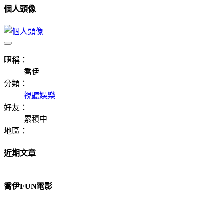
個人頭像
暱稱：
喬伊
分類：
視聽娛樂
好友：
累積中
地區：
近期文章
喬伊FUN電影