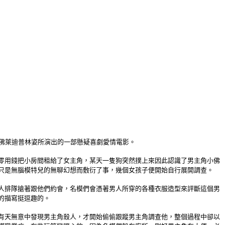
佛萊迪普林姿所演出的一部懸疑喜劇愛情電影。
零用錢把小房間租給了女主角，某天一隻狗突然撲上來因此認識了男主角小佛
只是無腦模特兒的無聊幻想而敷衍了事，幾個女孩子便開始自行展開調查。
人排隊搶著跟他們約會，名模們會憑著男人所穿的各種衣服造型來評斷這個男
的描寫挺逗趣的。
有天無意中發現男主角殺人，才開始偷偷跟蹤男主角調查他，整個過程中卻以