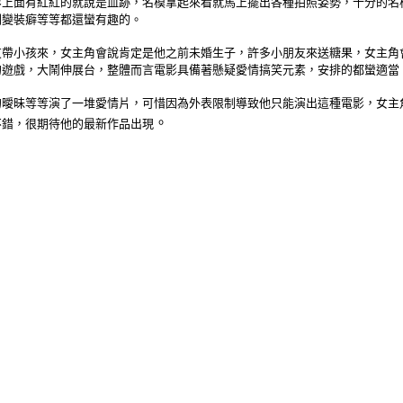
衫上面有紅紅的就說是血跡，名模拿起來看就馬上擺出各種拍照姿勢，十分的名
刺變裝癖等等都還蠻有趣的。
友帶小孩來，女主角會說肯定是他之前未婚生子，許多小朋友來送糖果，女主角
的遊戲，大鬧伸展台，整體而言電影具備著懸疑愛情搞笑元素，安排的都蠻適當
的曖昧等等演了一堆愛情片，可惜因為外表限制導致他只能演出這種電影，女主
。
不錯，很期待他的最新作品出現