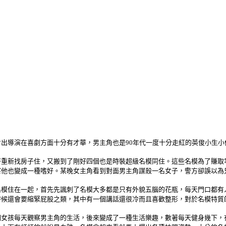
出導演在喜劇方面十分有才華，男主角也是90年代一度十分走紅的英俊小生小
好重新找房子住，又搬到了剛好四個也是時裝超級名模同住。這些名模為了賺取
察他也變成一種嗜好。某晚女主角看到對面男主角謀殺一名女子，警方卻誤以為
名模住在一起，首先先諷刺了名模大多都是只有外貌五腦的花瓶，每天門口都有
時候還會要縮緊屁股之類，其中有一個講話還很冷而且喜歡整形，對於名模特質
個女孩每天觀察男主角的生活，後來變成了一種生活樂趣，數著每天健身幾下，