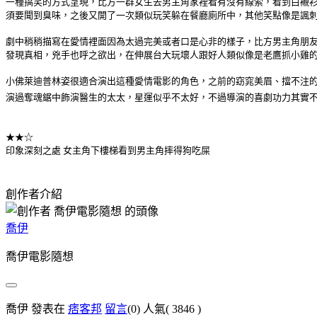
一種搞笑的方式呈現，比方一群女生去男主角家裡看有沒有線索，看到白襯
須要聞到臭味，之後又開了一次類似玩笑躲在餐廳廁所中，其他笑點像是諷
劇中稍稍描寫在愛情裡面因為太過完美或者口是心非的樣子，比方男主角朋
發現真相，兇手也呼之欲出，在伸展台大玩壞人跟好人類似像是老鷹抓小雞
小佛萊迪普林姿很適合演出這種愛情電影的角色，之前的窈窕美眉、擋不注
演過奪魂鋸中飾演醫生的太太，星運似乎不太好，不過導演的喜劇功力其實
★★☆
印象深刻之處 女主角下樓梯看到男主角摔得狗吃屎
創作者介紹
喬伊
喬伊電影隨想
喬伊 發表在
痞客邦
留言
(0)
人氣(
3846
)