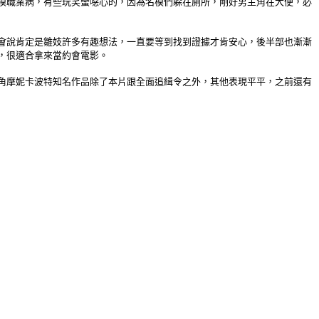
模職業病，有些玩笑蠻噁心的，因為名模們躲在廁所，剛好男主角在大便，必
會說肯定是雛妓許多有趣想法，一直要等到找到證據才肯安心，後半部也漸漸
，很適合拿來當約會電影。
角摩妮卡波特知名作品除了本片跟全面追緝令之外，其他表現平平，之前還有