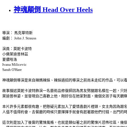
神魂顛倒 Head Over Heels
導演： 馬克華特斯
編劇： John J. Strauss
演員：莫妮卡波特
小佛萊迪普林茲
夏儂哈洛
Ivana Milicevic
Sarah O'Hare
神魂顛倒導演是來自辣媽辣妹、辣妹過招的導演之前尚未走紅的作品，可以看
故事描述莫妮卡波特飾演一名藝術品修復師因為男友劈腿跟名模在一起，只
萊迪普林姿，並發現自己喜歡上他，剛好住在她家對面，幾個女孩子每天觀
本片許多元素都很有趣，把懸疑元素加入了愛情喜劇片裡頭，女主角因為跟
人值不值得約會，去餐廳的時候只要揮揮手就會有起著跟他們付錢，出門的
這次則是加入了後窗的驚悚風格，也就是類似著之前的驚悚片恐怖社區，幾