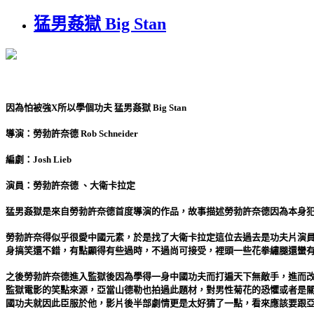
猛男姦獄 Big Stan
因為怕被強X所以學個功夫 猛男姦獄 Big Stan
導演：勞勃許奈德 Rob Schneider
編劇：Josh Lieb
演員：勞勃許奈德 、大衛卡拉定
猛男姦獄是來自勞勃許奈德首度導演的作品，故事描述勞勃許奈德因為本身
勞勃許奈得似乎很愛中國元素，於是找了大衛卡拉定這位去過去是功夫片演
身搞笑還不錯，有點顯得有些過時，不過尚可接受，裡頭一些花拳繡腿還蠻
之後勞勃許奈德進入監獄後因為學得一身中國功夫而打遍天下無敵手，進而
監獄電影的笑點來源，亞當山德勒也拍過此題材，對男性菊花的恐懼或者是
國功夫就因此臣服於他，影片後半部劇情更是太好猜了一點，看來應該要跟