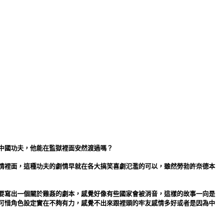
中國功夫，他能在監獄裡面安然渡過嗎？
情裡面，這種功夫的劇情早就在各大搞笑喜劇氾濫的可以，雖然勞勃許奈德本
要寫出一個關於雞姦的劇本，感覺好像有些國家會被消音，這樣的故事一向是
可惜角色設定實在不夠有力，感覺不出來跟裡頭的牢友感情多好或者是因為中