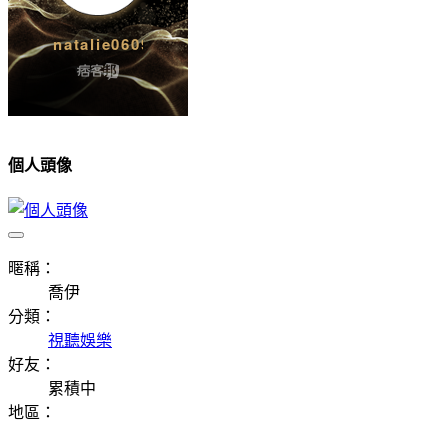
個人頭像
暱稱：
喬伊
分類：
視聽娛樂
好友：
累積中
地區：