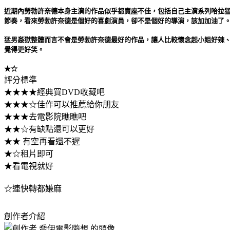
近期內勞勃許奈德本身主演的作品似乎都賣座不佳，包括自己主演系列哈拉
節奏，看來勞勃許奈德是個好的喜劇演員，卻不是個好的導演，該加加油了
猛男姦獄整體而言不會是勞勃許奈德最好的作品，讓人比較懷念起小姐好辣
覺得更好笑。
★☆
評分標準
★★★★經典買DVD收藏吧
★★★☆佳作可以推薦給你朋友
★★★去電影院瞧瞧吧
★★☆有缺點還可以更好
★★ 有空再看還不遲
★☆租片即可
★看電視就好
☆連快轉都嫌麻
創作者介紹