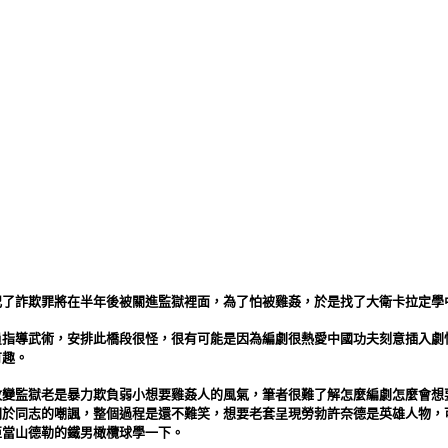
犯了詐欺罪將在半年後被關進監獄裡面，為了怕被雞姦，於是找了大衛卡拉定學
員指導武術，安排此橋段很怪，很有可能是因為編劇很熱愛中國功夫刻意插入劇
有趣。
改變監獄老是暴力欺負弱小想要雞姦人的風氣，筆者很難了解怎麼編劇怎麼會想
關於同志的嘲諷，整個過程是還不難笑，想要老套呈現勞勃許奈德是英雄人物，
亞當山德勒的鐵男橄欖球學一下。