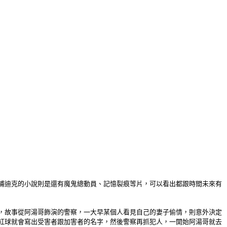
浦迪克的小說則是還有魔鬼總動員、記憶裂痕等片，可以看出都跟時間未來有
，故事從阿湯哥飾演的警察，一大早某個人看見自己的妻子偷情，則意外決定
紅球就會寫出受害者跟加害者的名字，然後警察再抓犯人，一開始阿湯哥就去