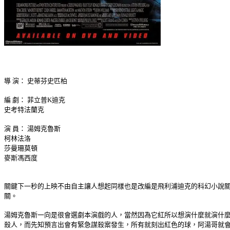
導 演： 史蒂芬史匹柏
編 劇： 菲立普K迪克
史考特法蘭克
演 員： 湯姆克魯斯
柯林法洛
莎曼珊莫頓
麥斯馮西度
關鍵下一秒的上映不由自主讓人想起同樣也是改編是飛利浦迪克的科幻小說
關。
湯姆克魯斯一向是很會選劇本演戲的人，當然因為它紅所以想演什麼就演什
殺人，而先知預言出會有緊急謀殺案發生，所有就刻出紅色的球，阿湯哥就