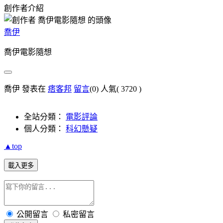
創作者介紹
喬伊
喬伊電影隨想
喬伊 發表在
痞客邦
留言
(0)
人氣(
3720
)
全站分類：
電影評論
個人分類：
科幻懸疑
▲top
載入更多
公開留言
私密留言