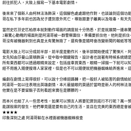
前往抓犯人，大致上描寫一下基本電影劇情。
後來來了個新人由柯林法洛飾演，這個腳色處處跟他作對，也談論到這個功
哥在私下多年前也因為兒子遭到意外死亡，導致跟妻子離異以及吸毒，有天
當然史匹芬史匹柏原本就對動作場面的調度就十分熟悉，於是就展開一連串
2幕驚心動魄的場面則是阿湯哥被一群警察圍住，準備要抓住他，他則是抓住
哥沒有被機器刺到也真是太有驚無險了，還有像是隨時會改變新聞的報紙等
電影大致上可以分成前半部，前半度是動作片，後半部開始便成了驚悚片，
女先知由莎曼山莫頓飾演，從中取中關鍵報告，設計者也說著有時候系統總
所有東西都可以透過眼睛來設定，包括座車買東西，眼睛一掃描一下就可以
經不用進入隨便搜尋人家家裡，但是也不可以隨便就把機器蜘蛛給弄進來，
編劇在劇情上寫得很好，可以說十分峰迴路轉，把一般好人被陷害的劇情給
阿湯哥一如以往表現出英雄劇情，本片最搶眼的莫過於當時是新人的柯林法
他實在是不要留鬍子否則看起來實在是髒髒的。
而本片也給了人一些思考性，如果可以預言人將要犯罪到底行不行呢？萬一預
能謀殺案的發生，他們畢竟還是要有自己的生活，並且在完美的東西總是會
★★★★
印象深刻之處 阿湯哥躲在水裡面被機器蜘蛛檢查