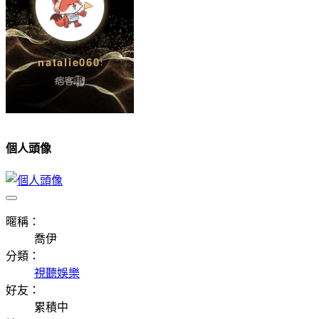
個人頭像
暱稱：
喬伊
分類：
視聽娛樂
好友：
累積中