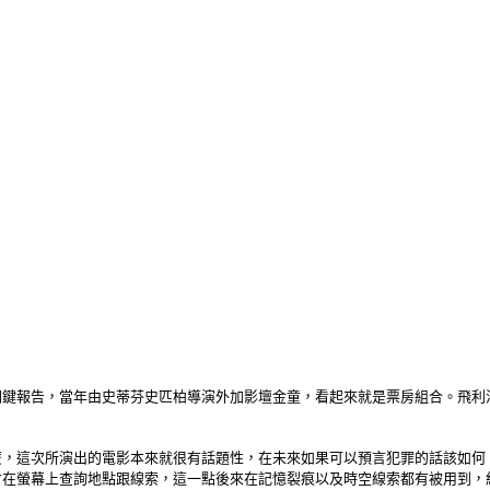
關鍵報告，當年由史蒂芬史匹柏導演外加影壇金童，看起來就是票房組合。飛利
麼，這次所演出的電影本來就很有話題性，在未來如果可以預言犯罪的話該如何
會在螢幕上查詢地點跟線索，這一點後來在記憶裂痕以及時空線索都有被用到，