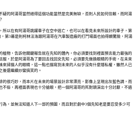
不疑的阿湯哥當然絕得這個功能當然是完美無缺，否則人民如何信賴，而阿湯
？
，所以在有阿湯哥跳躍車子在空中逃亡，也可以在看見未來所設計的車子，第
的，第3幕是則柯林法洛跟阿湯哥在汽車製造廠的打鬥場面也拍得頗驚險，阿湯
的植物，告訴他關鍵報告就在先知的體內，你必須要找到裡面預言能力最強的
信服，於是阿湯哥為了要回去找回女先知，必須要先做換眼睛的手術，在未來
蛛來掃描人的眼睛，這一點也描寫到未來的人似乎沒有什麼隱私權，雖然人已
之後還繼續炒蠻搞笑的。
排的很巧妙，而本片在未來的場景設計非常漂亮，影像上呈現出灰藍色調，而
也不俗，再裡面表現也十分搶眼，把一個阿湯哥的死對頭演出十分討厭，不過
行為，並無法知道人下一部的預圖，而且對於劇中3個先知老是要忍受多少可