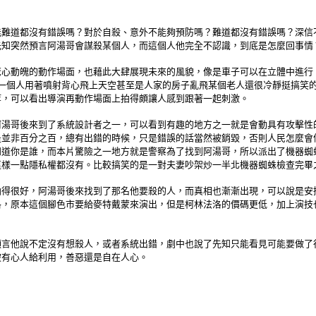
能難道都沒有錯誤嗎？對於自殺、意外不能夠預防嗎？難道都沒有錯誤嗎？深信
先知突然預言阿湯哥會謀殺某個人，而這個人他完全不認識，到底是怎麼回事情
驚心動魄的動作場面，也藉此大肆展現未來的風貌，像是車子可以在立體中進行
一個人用著噴射背心飛上天空甚至是人家的房子亂飛某個老人還很冷靜挺搞笑
等，可以看出導演再動作場面上拍得頗讓人感到跟著一起刺激。
阿湯哥後來到了系統設計者之一，可以看到有趣的地方之一就是會動具有攻擊性
是並非百分之百，總有出錯的時候，只是錯誤的話當然被銷毀，否則人民怎麼會
知道你是誰，而本片驚險之一地方就是警察為了找到阿湯哥，所以派出了機器蜘
這樣一點隱私權都沒有。比較搞笑的是一對夫妻吵架炒一半北機器蜘蛛檢查完畢
拍得很好，阿湯哥後來找到了那名他要殺的人，而真相也漸漸出現，可以說是安
洛，原本這個腳色市要給麥特戴蒙來演出，但是柯林法洛的價碼更低，加上演技
言他說不定沒有想殺人，或者系統出錯，劇中也說了先知只能看見可能要做了
被有心人給利用，善惡還是自在人心。