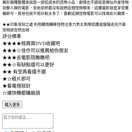
異形魔種整體來說是一部低成本的恐怖小品，劇情也不過就是類似外星怪物
攻擊人類的電影，至始至終都沒有說明這個怪物哪來，這種電影就是享受驚
嚇即可，其他也就不用計較太多了，喜歡這類怪物電影可以找尋此片觀賞。
★★印象深刻之處 利用鞭炮轉移怪物注意力男主角降低體溫慢慢走向汽車
怪物卻忽然出現
評分標準
★★★★經典買DVD收藏吧
★★★☆佳作可以推薦給你朋友
★★★去電影院瞧瞧吧
★★☆有缺點還可以更好
★★ 有空再看還不遲
★☆租片即可
★看電視就好
☆連快轉都嫌麻煩
載入更多