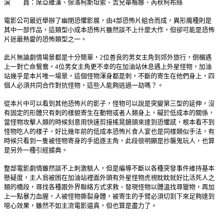
演 員：席亞維漢、保洛柯斯坦索、吉兒華格娜、芮秋柯布絲
電影公司最近舉辦了幽閉恐懼影展，由4部恐怖片組合而成，異形魔種則是
其中一部作品，這類型小成本恐怖片雖然談不上什麼大作，但卻可能是恐怖
片迷最熱愛的恐怖類型之一。
此片無論劇情場景都是十分簡單，2位善良的男女主角到郊外旅行，倒楣遇
上一對亡命鴛鴦，4位男女主角更不幸的在加油站休息遇上外星怪物，加油
站幾乎是本片唯一場景，這個怪物渾身都是刺，不斷的寄生在他們身上，四
個人必須共同合作對抗怪物，這些人能夠逃過一劫嗎？。
從本片中可以看到其他恐怖片的影子，怪物可以說是突變第三型的延伸，沒
有固定的形體只有刺的樣貌寄生在動物或者人類身上，礙於低成本的關係，
當怪物攻擊人類的時候刻意用快速剪接搖晃鏡頭來達到恐懼感，根本看不到
怪物吃人的樣子，好比幾年前的低成本恐怖片食人宴也是同樣類似手法，有
時候只看到一隻被怪物寄身的手追逐主角，此段很明顯是抄襲鬼玩人，也算
是另外一種引經據典。
整部電影劇情雖然談不上刺激駭人，但是編導不斷以各種突發事件維持基本
懸疑度，主人翁被困在加油站裡面外頭有外星怪物虎視眈眈就好比活死人之
類的橋段，尋找各種跟外界聯絡方式求救、發現怪物以體溫找尋獵物，再加
上一點暴力血腥，人被怪物撕裂身體，被寄生的手臂必須切割下來足夠達到
噁心效果，雖然不如主流電影逼真，但也算是盡力了。