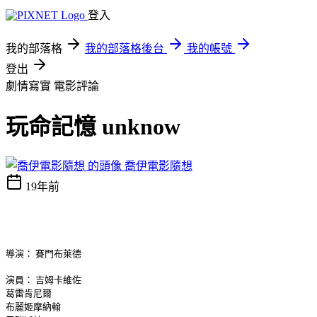
登入
我的部落格
我的部落格後台
我的帳號
登出
劇情寫實
電影評論
玩命記憶 unknow
喬伊電影隨想
19年前
導演： 賽門布萊德
演員： 吉姆卡維佐
葛雷肯尼爾
布麗姬摩納翰