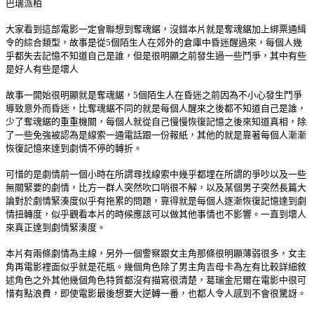
巴瑞派柏
大家看到這部電影一定會聯想到奪魂鋸，沒錯本片就是奪魂鋸加上綁票通緝
令的綜合類型，故事是從5個陌生人在郊外的倉庫中昏迷醒過來，每個人幾
乎都失去記憶不知道自己是誰，但是很明顯之前發生過一些鬥爭，其中有些
是好人有些是壞人
故事一開始很明顯就是奪魂鋸，5個陌生人在昏迷之前因為不小心發生鬥爭
導致意外而昏迷，比奪魂鋸不同的就是每個人醒來之後都不知道自己是誰，
少了奪魂鋸的重重機關，每個人就從自己慢慢恢復記憶之後來知道真相，除
了一些免強被認為是線索一通電話跟一份報紙，其他的就是靠著每個人漸漸
恢復記憶來達到劇情不停的轉折。
可惜的是劇情前一個小時在所謂尋找線索中幾乎都埋在所謂的爭吵以及一些
無關緊要的劇情，比方一群人突然吹口哨很不解，以及某個男子突然長篇大
論對於劇情緊湊度似乎有拖累的問題，靠得就是每個人逐漸恢復記憶達到劇
情扭轉度，似乎觀看本片的時候應該可以做其他事情也不影響。一直到壞人
來真正達到劇情緊湊度。
本片有兩條劇情為主線，另外一個警察跟女主角那條很明顯薄弱很多，女主
角再電影裡面似乎就是花瓶。幾個角色除了男主角吉母卡為左有比較詳細敘
述角色之外其他幾個角色特質都沒有描寫很清楚，葛瑞金尼爾在電影中很可
惜有點浪費，即使電影最後想要大逆轉一番，也都人令人感到不會很驚訝。