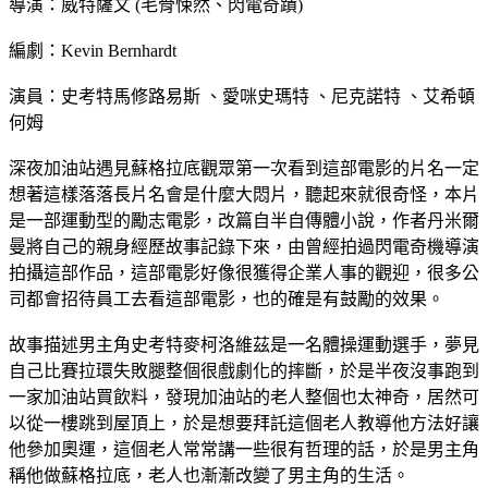
導演：威特薩文 (毛骨悚然、閃電奇蹟)
編劇：Kevin Bernhardt
演員：史考特馬修路易斯 、愛咪史瑪特 、尼克諾特 、艾希頓
何姆
深夜加油站遇見蘇格拉底觀眾第一次看到這部電影的片名一定
想著這樣落落長片名會是什麼大悶片，聽起來就很奇怪，本片
是一部運動型的勵志電影，改篇自半自傳體小說，作者丹米爾
曼將自己的親身經歷故事記錄下來，由曾經拍過閃電奇機導演
拍攝這部作品，這部電影好像很獲得企業人事的觀迎，很多公
司都會招待員工去看這部電影，也的確是有鼓勵的效果。
故事描述男主角史考特麥柯洛維茲是一名體操運動選手，夢見
自己比賽拉環失敗腿整個很戲劇化的摔斷，於是半夜沒事跑到
一家加油站買飲料，發現加油站的老人整個也太神奇，居然可
以從一樓跳到屋頂上，於是想要拜託這個老人教導他方法好讓
他參加奧運，這個老人常常講一些很有哲理的話，於是男主角
稱他做蘇格拉底，老人也漸漸改變了男主角的生活。