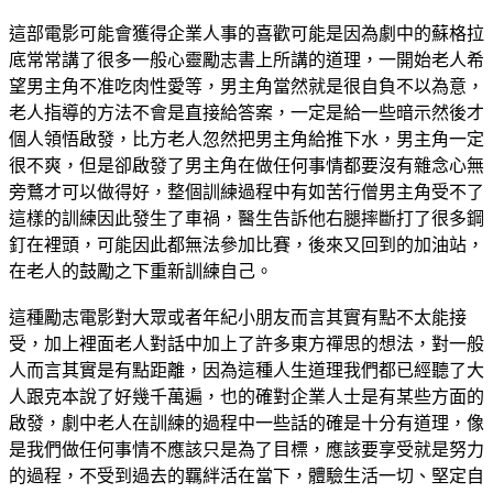
這部電影可能會獲得企業人事的喜歡可能是因為劇中的蘇格拉
底常常講了很多一般心靈勵志書上所講的道理，一開始老人希
望男主角不准吃肉性愛等，男主角當然就是很自負不以為意，
老人指導的方法不會是直接給答案，一定是給一些暗示然後才
個人領悟啟發，比方老人忽然把男主角給推下水，男主角一定
很不爽，但是卻啟發了男主角在做任何事情都要沒有雜念心無
旁鶩才可以做得好，整個訓練過程中有如苦行僧男主角受不了
這樣的訓練因此發生了車禍，醫生告訴他右腿摔斷打了很多鋼
釘在裡頭，可能因此都無法參加比賽，後來又回到的加油站，
在老人的鼓勵之下重新訓練自己。
這種勵志電影對大眾或者年紀小朋友而言其實有點不太能接
受，加上裡面老人對話中加上了許多東方禪思的想法，對一般
人而言其實是有點距離，因為這種人生道理我們都已經聽了大
人跟克本說了好幾千萬遍，也的確對企業人士是有某些方面的
啟發，劇中老人在訓練的過程中一些話的確是十分有道理，像
是我們做任何事情不應該只是為了目標，應該要享受就是努力
的過程，不受到過去的羈絆活在當下，體驗生活一切、堅定自