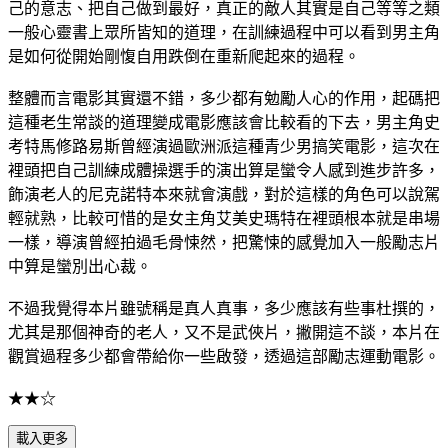
己的意志、把自己做到最好，真正的敵人其實是自己等等之類
一般心靈書上眾所皆知的道理，在訓練過程中可以看到男主角
是如何從開始剛愎自用跌倒在重新爬起來的過程。
整體而言電影其實還不錯，多少都有勉勵人心的作用，起碼把
這種老生常談的道理變成電影應該會比較看的下去，男主角史
考特馬修路易斯曾經演過歐洲派這種青少男搞笑電影，這次在
裡頭把自己訓練成體操選手的演出算是蠻令人感到進步許多，
飾演老人的尼克諾特本來就會演戲，對於這樣的角色可以說駕
輕就熟，比較可惜的是女主角艾美史瑪特在裡頭根本就是串場
一樣，導演曾經拍過毛骨悚然，把驚悚的感覺加入一般勵志片
中算是蠻別出心裁。
不過我覺得本片雖號稱是真人真事，多少應該有些事杜撰的，
尤其是那個神奇的老人，又不是武俠片，撇開這不談，本片在
觀賞過程多少都會帶給你一些啟發，透過這部勵志運動電影。
★★☆
載入更多