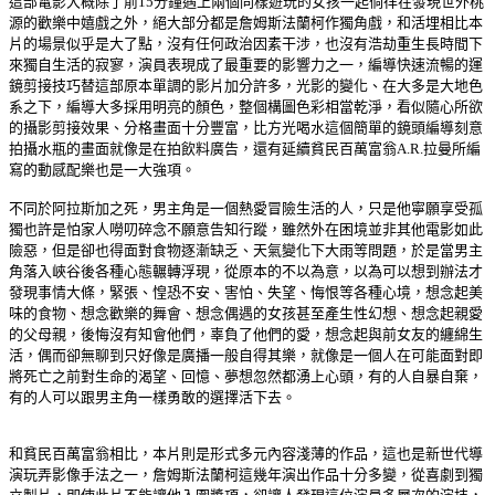
這部電影大概除了前15分鐘遇上兩個同樣遊玩的女孩一起徜徉在發現世外桃
源的歡樂中嬉戲之外，絕大部分都是詹姆斯法蘭柯作獨角戲，和活埋相比本
片的場景似乎是大了點，沒有任何政治因素干涉，也沒有浩劫重生長時間下
來獨自生活的寂寥，演員表現成了最重要的影響力之一，編導快速流暢的運
鏡剪接技巧替這部原本單調的影片加分許多，光影的變化、在大多是大地色
系之下，編導大多採用明亮的顏色，整個構圖色彩相當乾淨，看似隨心所欲
的攝影剪接效果、分格畫面十分豐富，比方光喝水這個簡單的鏡頭編導刻意
拍攝水瓶的畫面就像是在拍飲料廣告，還有延續貧民百萬富翁A.R.拉曼所編
寫的動感配樂也是一大強項。
不同於阿拉斯加之死，男主角是一個熱愛冒險生活的人，只是他寧願享受孤
獨也許是怕家人嘮叨碎念不願意告知行蹤，雖然外在困境並非其他電影如此
險惡，但是卻也得面對食物逐漸缺乏、天氣變化下大雨等問題，於是當男主
角落入峽谷後各種心態輾轉浮現，從原本的不以為意，以為可以想到辦法才
發現事情大條，緊張、惶恐不安、害怕、失望、悔恨等各種心境，想念起美
味的食物、想念歡樂的舞會、想念偶遇的女孩甚至產生性幻想、想念起親愛
的父母親，後悔沒有知會他們，辜負了他們的愛，想念起與前女友的纏綿生
活，偶而卻無聊到只好像是廣播一般自得其樂，就像是一個人在可能面對即
將死亡之前對生命的渴望、回憶、夢想忽然都湧上心頭，有的人自暴自棄，
有的人可以跟男主角一樣勇敢的選擇活下去。
和貧民百萬富翁相比，本片則是形式多元內容淺薄的作品，這也是新世代導
演玩弄影像手法之一，詹姆斯法蘭柯這幾年演出作品十分多變，從喜劇到獨