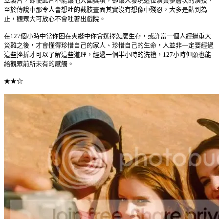
立製片，即使此片不能讓他入圍獎項，卻讓人發現這位演員多層次的演技，
至於傳說中那令人會想吐的截肢畫面其實沒有想像中殘忍，大多是點到為
止，觀眾大可放心不會吐著出戲院。
在127個小時中當你困在夾縫中你會選擇怎麼生存，或許當一個人經過重大
災難之後，才會懂得珍惜自己的家人、珍惜自己的生命，人並非一定要經過
這些挫折才可以了解這些道理，經過一個半小時的洗禮，127小時但願也能
給觀眾前所未有的感觸。
★★☆