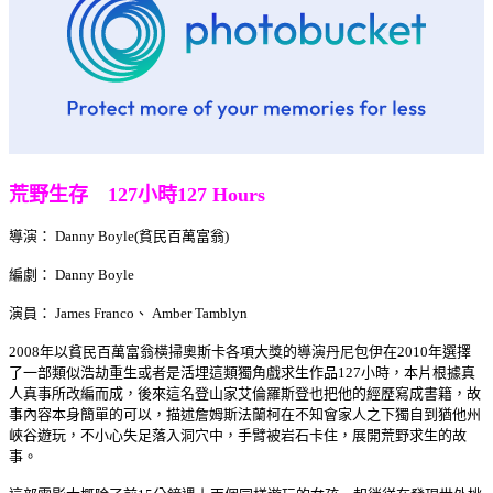
荒野生存 127小時127 Hours
導演： Danny Boyle(貧民百萬富翁)
編劇： Danny Boyle
演員： James Franco、 Amber Tamblyn
2008年以貧民百萬富翁橫掃奧斯卡各項大獎的導演丹尼包伊在2010年選擇
了一部類似浩劫重生或者是活埋這類獨角戲求生作品127小時，本片根據真
人真事所改編而成，後來這名登山家艾倫羅斯登也把他的經歷寫成書籍，故
事內容本身簡單的可以，描述詹姆斯法蘭柯在不知會家人之下獨自到猶他州
峽谷遊玩，不小心失足落入洞穴中，手臂被岩石卡住，展開荒野求生的故
事。