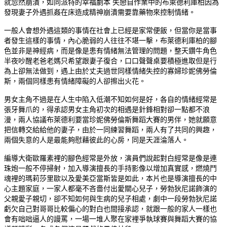
就忽然崩潰，如同派特的幸福劇本 失戀自作業中的布萊德利庫柏因為
發現妻子外遇抓姦在床造成精神崩潰需要靠藥物來控制情緒。
一般人會想外遇這類的事情在社會上已經是家常便飯，但當你是當事
者發生這樣的事情，內心脆弱的人往往不堪一擊，布萊德利庫柏的腳
色並非是神經病，而是像是患有情緒無法管理的問題，整天鑽牛角色
半夜吵醒老爸老媽只希望跟妻子復合，口口聲聲桌要積極進取但是行
為上卻無法做到，遇上由於丈夫過世同樣情緒失控的寡婦珍妮佛勞倫
斯，兩個同樣患有情緒障礙的人卻擦出火花。
男女主角不過是在人生中陷入低潮不知如何是好，各自的情緒經常是
張牙舞爪的，得承認男女主角初次的相遇是針鋒相對卻一點都不浪
漫，兩人協議布萊德利要當珍妮佛勞倫斯舞蹈大賽的男伴，她就願意
把信轉交給給他的妻子，由於一同練習舞蹈，兩人有了共同的興趣，
兩個失意的人是最能夠慰藉彼此的心房，同是天涯淪落人。
編導大衛歐羅素裡的腳色經常是外放，演員們說起對白經常是像是連
珠炮一般不停掃射，加入導演擅長的手持影像以增加真實感，燃燒鬥
魂裡的瑪莉莎里歐以及愛美亞當斯皆是如此，本片也是導演擅長的中
心主題家庭，一家人都毫不吝嗇付出愛關心兒子，勞勃狄尼諾飾演的
父親愛子親切，卻不知如何與生病的兒子相處，劇中一段勞勃狄尼諾
虧欠自己對哥哥比較偏心的對白也間接承認，就跟一般的家人一樣也
會有咄咄逼人的謾罵，一場一堆人聚在家裡爭執球賽與舞蹈大賽的協