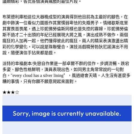
議頗精彩，各式各個演員飆戲的最佳片段。
布萊德利庫柏這位大器晚成型的演員得到他目前為主最好的腳色，在
劇中飾演一位看似力圖振作其實懦弱卑怯的失婚男子，情緒歇斯底里
其實畏首畏尾，遇上珍妮佛勞倫斯同樣也是失控的寡婦，珍妮佛勞倫
斯不過才二十出頭的年紀已經展現大將之風，演出成熟不做作，兩個
瘋狂的人加再一起，他們懂得彼此的瘋狂，兩人的精采表演激盪出精
彩的化學變化，可以說是珠聯璧合，演技派戲精勞勃狄尼諾演出不用
說，隨便演信手拈來都是戲。
派特的幸福劇本/失戀自作業是一部卓爾不群的佳作，步調流暢、跌宕
多姿、腳色性格鮮明，演員表現出色，如同男主角常常說的一句對
白，"every cloud has a silver lining〞，風過總會天晴，人生沒有甚麼多
糟的事情，只有你願不願意爬起來面對。
★★★☆