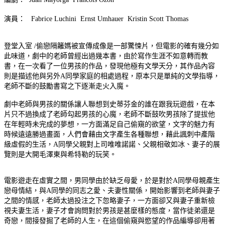
演員： Fabrice Luchini Ernst Umhauer Kristin Scott Thomas
登堂入室 /偷戀隔籬媽被宣傳成像是一部驚悚片，但電影的確有幾分如
此味道，劇中的老師曾經出過幾本書，由於寫作生涯不如意轉而教
書，在一次看了一位男孩的作品，發現他極有文學天分，其作品內容
則是描述他與另外A同學家庭的相處過程，原本只是單純的文學指導，
老師不斷的鼓勵書寫之下逐漸走火入魔。
劇中老師與男孩的關係讓人聯想到史蒂芬金的誰在跟我玩遊戲，在本
片只不過換成了老師勾起男孩的心魔，老師不斷鼓吹男孩除了提拔他
在年輕時未完成的夢想，一方面滿足自己偷窺的欲望，文字的魅力有
時候遠遠勝過畫面，人們會藉由文字產生各種聯想，藉此諷刺中產階
級虛假的生活，A同學父親對上司唯唯諾諾、父親相敬如冰、妻子的展
覽則是大開毛澤東與希特勒的玩笑。
電影遊走在虛實之間，男同學由於缺乏母愛，於是對於A同學母親產生
戀母情結，與A同學的同志之愛、夫妻性關係，開始影響到老師與妻子
之間的情感，老師太過投注之下忽略妻子，一方面卻又與妻子重新檢
視夫妻生活，妻子才會詢問對於男孩是甚麼樣的態度，當作徒弟還是
奇戀，間接發掘了老師的人生，在這個偷窺與慾望的作品編導卻用著