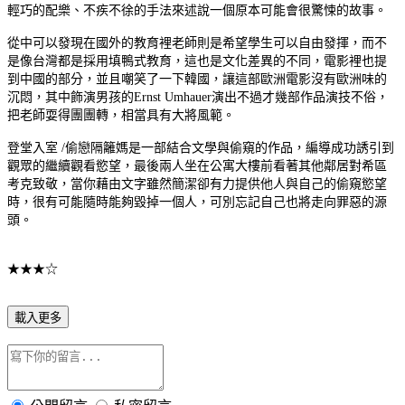
輕巧的配樂、不疾不徐的手法來述說一個原本可能會很驚悚的故事。
從中可以發現在國外的教育裡老師則是希望學生可以自由發揮，而不
是像台灣都是採用填鴨式教育，這也是文化差異的不同，電影裡也提
到中國的部分，並且嘲笑了一下韓國，讓這部歐洲電影沒有歐洲味的
沉悶，其中飾演男孩的Ernst Umhauer演出不過才幾部作品演技不俗，
把老師耍得團團轉，相當具有大將風範。
登堂入室 /偷戀隔籬媽是一部結合文學與偷窺的作品，編導成功誘引到
觀眾的繼續觀看慾望，最後兩人坐在公寓大樓前看著其他鄰居對希區
考克致敬，當你藉由文字雖然簡潔卻有力提供他人與自己的偷窺慾望
時，很有可能隨時能夠毀掉一個人，可別忘記自己也將走向罪惡的源
頭。
★★★☆
載入更多