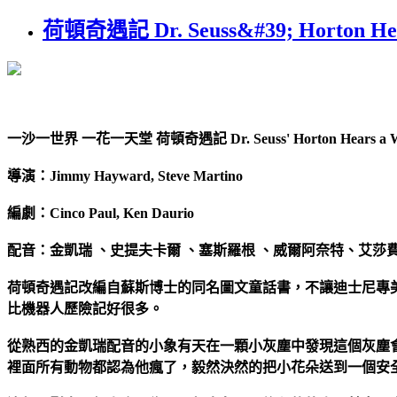
荷頓奇遇記 Dr. Seuss&#39; Horton He
一沙一世界 一花一天堂 荷頓奇遇記 Dr. Seuss' Horton Hears a 
導演：Jimmy Hayward, Steve Martino
編劇：Cinco Paul, Ken Daurio
配音：金凱瑞 、史提夫卡爾 、塞斯羅根 、威爾阿奈特、艾莎
荷頓奇遇記改編自蘇斯博士的同名圖文童話書，不讓迪士尼專
比機器人歷險記好很多。
從熟西的金凱瑞配音的小象有天在一顆小灰塵中發現這個灰塵
裡面所有動物都認為他瘋了，毅然決然的把小花朵送到一個安