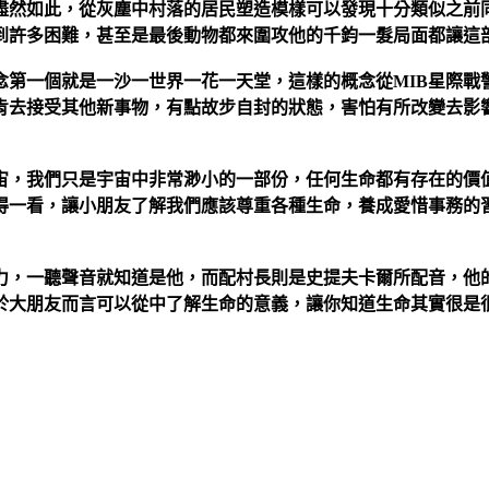
盡然如此，從灰塵中村落的居民塑造模樣可以發現十分類似之前
到許多困難，甚至是最後動物都來圍攻他的千鈞一髮局面都讓這
第一個就是一沙一世界一花一天堂，這樣的概念從MIB星際戰
肯去接受其他新事物，有點故步自封的狀態，害怕有所改變去影
宙，我們只是宇宙中非常渺小的一部份，任何生命都有存在的價
得一看，讓小朋友了解我們應該尊重各種生命，養成愛惜事務的
力，一聽聲音就知道是他，而配村長則是史提夫卡爾所配音，他
於大朋友而言可以從中了解生命的意義，讓你知道生命其實很是