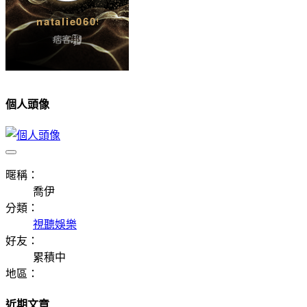
個人頭像
暱稱：
喬伊
分類：
視聽娛樂
好友：
累積中
地區：
近期文章