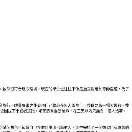
，依然很符合現今環境，現在的學生也往往不像是過去對老師尊師重道，為了
業旅行，睡覺醒來之後發現自己整班在無人荒島上，整班要來一場大逃殺，找
果企圖拔下來或者逃跑，項圈將會自動爆炸，在三天以內只能有一個人活著，
始某個角色不知道自己在做什麼用弓箭射人，劇中安排了一個類似自私厲害的