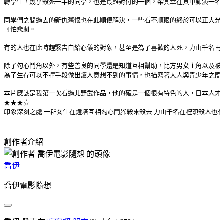
轉學生，幾乎殺死一半的同學，也是最難對付的一個，柴其幸在其中飾演一名
同學們之間過去的新仇舊恨也在此順便解決，一些看不順眼的終於可以正大
可怕悲劇。
有的人也在此時趕緊告白給心儀的對象，甚至是為了喜歡的人死，力山千名
除了勾心鬥角以外，有些善良的同學還是知道互相幫助，比方男女主角以及被
為了生存可以不擇手段做出讓人意想不到的事情，也描寫著大人與青少年之
本片應該是我第一次看過北野武作品，他的確是一個很有特色的人，日本人
★★★☆
印象深刻之處 一群女生在燈塔互相勾心鬥腳殺來殺去 力山千名在裡頭殺人也
創作者介紹
喬伊
喬伊電影隨想