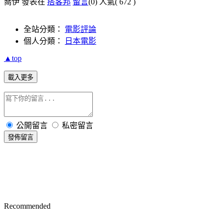
喬伊 發表在
痞客邦
留言
(0)
人氣(
672
)
全站分類：
電影評論
個人分類：
日本電影
▲top
載入更多
公開留言
私密留言
發佈留言
Recommended