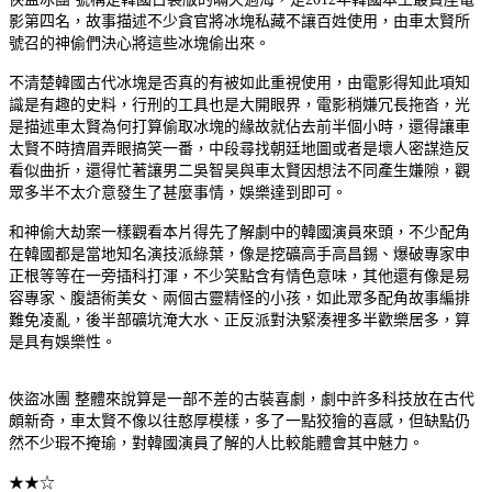
影第四名，故事描述不少貪官將冰塊私藏不讓百姓使用，由車太賢所
號召的神偷們決心將這些冰塊偷出來。
不清楚韓國古代冰塊是否真的有被如此重視使用，由電影得知此項知
識是有趣的史料，行刑的工具也是大開眼界，電影稍嫌冗長拖沓，光
是描述車太賢為何打算偷取冰塊的緣故就佔去前半個小時，還得讓車
太賢不時擠眉弄眼搞笑一番，中段尋找朝廷地圖或者是壞人密謀造反
看似曲折，還得忙著讓男二吳智昊與車太賢因想法不同產生嫌隙，觀
眾多半不太介意發生了甚麼事情，娛樂達到即可。
和神偷大劫案一樣觀看本片得先了解劇中的韓國演員來頭，不少配角
在韓國都是當地知名演技派綠葉，像是挖礦高手高昌錫、爆破專家申
正根等等在一旁插科打渾，不少笑點含有情色意味，其他還有像是易
容專家、腹語術美女、兩個古靈精怪的小孩，如此眾多配角故事編排
難免凌亂，後半部礦坑淹大水、正反派對決緊湊裡多半歡樂居多，算
是具有娛樂性。
俠盜冰團 整體來說算是一部不差的古裝喜劇，劇中許多科技放在古代
頗新奇，車太賢不像以往憨厚模樣，多了一點狡獪的喜感，但缺點仍
然不少瑕不掩瑜，對韓國演員了解的人比較能體會其中魅力。
★★☆