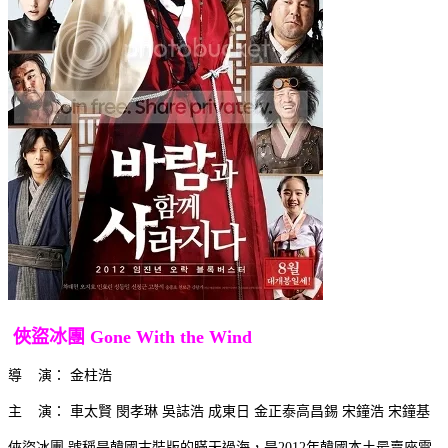
俠盜冰團 Gone With the Wind
導 演： 金柱浩
主 演： 車太賢 閔孝琳 吳誌浩 成東日 金正泰高昌錫 宋鐘浩 宋鐘基
俠盜冰團 號稱是韓國古裝版的瞞天過海，是2012年韓國本土最賣座電