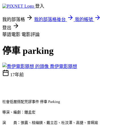
登入
我的部落格
我的部落格後台
我的帳號
登出
華語電影
電影評論
停車 parking
喬伊電影隨想
17年前
社會低層搭配荒謬事件 停車 Parking
導演、編劇：鍾孟宏
演 員：張震、桂綸鎂、戴立忍、杜汶澤、高捷、曾珮瑜