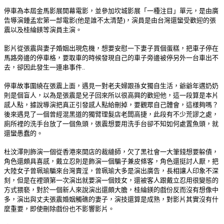
停車為本屆金馬影展開幕電影，並參加坎城影展「一種注目」單元，是由廣
告導演鍾孟宏第一部電影(他是誰不太清楚)，演員是由台灣還蠻受歡迎的張
震以及桂綸鎂等演員主演。
影片從張震與妻子婚姻出現危機，想要安慰一下妻子買個蛋糕，把車子停在
馬路旁邊的停車格，要取車的時候發現自己的車子旁邊被停另外一台車出不
去，卻因此發生一連串事件..
停車故事圍繞在張震上面，遇見一對老夫婦跟孫女獨自生活，爺爺年邁奶奶
則是個盲人，以為是張震是兒子回來所以很高興的歡迎他，這一段算是本片
感人點，據說導演把真正引發感人點給刪掉，要觀眾自己體會，這樣夠嗎？
後來遇見了一個曾經混黑道的獨臂理髮店老闆高捷，此段有不少荒謬之處，
廁所裡的洗手台放了一個魚頭，張震想要用洗手台卻不知如何處置魚頭，就
還蠻愚蠢的。
杜汶澤則飾演一個從香港來開店的裁縫師，欠了黑社會一大筆錢想要躲債，
角色還頗具喜感，戴立忍則是飾演一個騙子兼皮條客，角色還挺討人厭，把
大陸女子曾珮瑜騙來台灣賣淫，曾珮瑜大多是演出廣告，長相讓人印象不深
刻，但是在裡頭第一次演出就要演一個妓女，還被客人跟戴立忍用很變態的
方式猥褻，對於一個新人來說演出還頗大膽，桂綸鎂的戲份反而沒有想像中
多，演出與丈夫張震婚姻觸礁的妻子，演技還算是成熟，對影片其實沒有什
麼重要，即使刪除戲份也不影響影片。