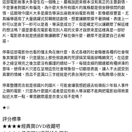
這部電影故事大多發生在一個晚上，嚴格說起來根本沒有真正的主要劇情，
不是筆者對國片有偏見，為什麼大多所有國片的風格都是很安靜很悶的劇
情，這跟現今國片大多是廣告導演出身跑來拍電影有關，影像都很豐富，尤
其編導還用了大量跳躍式剪輯敘述劇情，想要讓觀眾摸不著頭緒，表達上一
秒可以是哀下一秒可以是喜，導演是成功了，但是確定可以讓觀眾了解這樣
的想法嗎？還是要看完電影看完別人寫的文章才說原來是這樣真是一部好
片，電影原本就是透過影像讓觀眾了解在做什麼，觀眾不是還要自己去解
惑。
停車這部電影你也看的懂主角在做什麼，各式各樣的社會階層各種的社會現
象其實還不錯，只是還加上那些很詭異的荒謬搞笑場面卻略顯突兀，在這麼
多之線呈現完之後怎麼沒有嚴謹的總結一下，每個支線的關連都有種拼湊的
意味，使得本片只是在呈現這些社會現象但一切都很表面，讓人不太感受到
真實的情緒，而且不是滿口三字經就是代表台灣的文化，有點教壞小朋友。
停車整體而言就是很國片的國片，可能會讓我想起過去枯嶺街少年殺人事件
之類的電影，只是為什麼國片或者是這些新人導演都不能夠把電影拍得商業
貼近大眾一點，畢竟觀眾還是衣食父母不是嗎？
★☆
評分標準
★★★★經典買DVD收藏吧