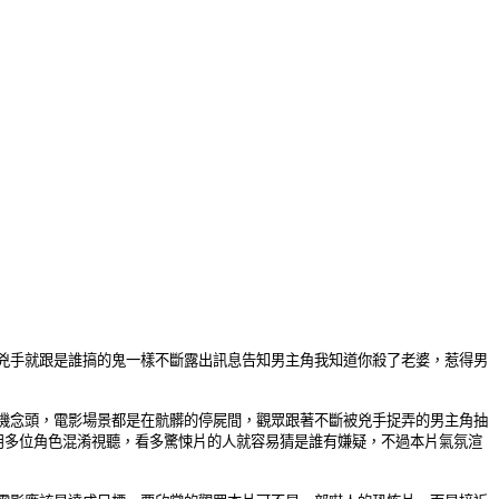
兇手就跟是誰搞的鬼一樣不斷露出訊息告知男主角我知道你殺了老婆，惹得男
機念頭，電影場景都是在骯髒的停屍間，觀眾跟著不斷被兇手捉弄的男主角抽
用多位角色混淆視聽，看多驚悚片的人就容易猜是誰有嫌疑，不過本片氣氛渲