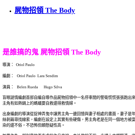
屍物招領 The Body
是誰搞的鬼 屍物招領 The Body
導演： Oriol Paulo
編劇： Oriol Paulo Lara Sendim
演員： Belen Rueda Hugo Silva
盲眼謎情編劇首部自編自導作品屍物招領中一名停車間的警衛慌慌張張跑出
主角有如熱鍋上的螞蟻要自救還得救情婦。
出身編劇的導演從捉神弄鬼中讓男主角一邊回憶與妻子相處的畫面，妻子是
絲剝繭尋找線索，編劇在設定上其實有些硬傷，男主角老是在同一個地方被耍
染的還不俗，不恐怖但頗懸疑性高。