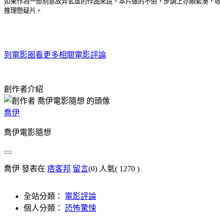
如果作為一部刻意故弄玄虛的作品來說，本片做的不俗，步調上亦頗緊湊，
推理懸疑片。
到電影圈看更多相關電影評論
創作者介紹
喬伊
喬伊電影隨想
喬伊 發表在
痞客邦
留言
(0)
人氣(
1270
)
全站分類：
電影評論
個人分類：
恐怖驚悚