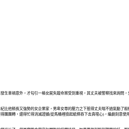
來發生車禍意外，才勾引一樁女屍失蹤命案受到重視，其丈夫被警察找來詢問，
年紀比他稍長又強勢的女企業家，男卑女尊的壓力之下惹得丈夫喘不過氣動了殺
得團團轉，還得忙得消滅證據(從馬桶裡撿起紙條吞下去真噁心)，編劇刻意使