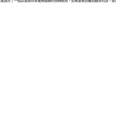
收尾設計了一個其實跟命案毫無關聯的扭轉結局，如果要做到騙到觀眾的話，那