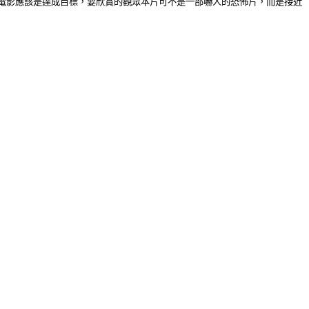
電影應該是達成目標，要欣賞的觀眾本片可不是一部嚇人的恐怖片，而是接近