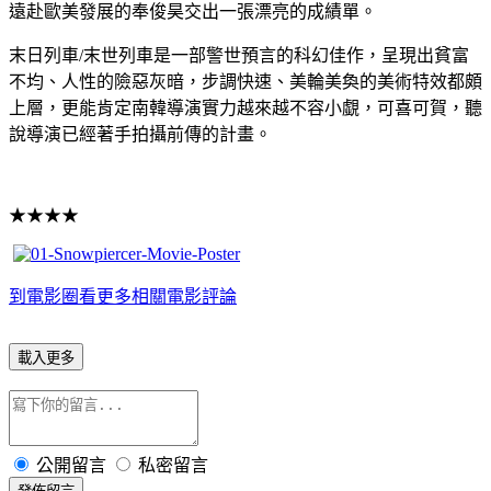
遠赴歐美發展的奉俊昊交出一張漂亮的成績單。
末日列車/末世列車是一部警世預言的科幻佳作，呈現出貧富
不均、人性的險惡灰暗，步調快速、美輪美奐的美術特效都頗
上層，更能肯定南韓導演實力越來越不容小覷，可喜可賀，聽
說導演已經著手拍攝前傳的計畫。
★★★★
到電影圈看更多相關電影評論
載入更多
公開留言
私密留言