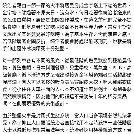
統治者藉由一節一節的火車將居民分成金字塔上下端的世界，
金字塔下端過著不見天日、沒有水、每日吃著從統治者送來的
黑色蛋白質物，居然是由蟑螂作製成，在這之前他們完全不提
供食物，低基層者只好吃掉軟弱不具有生產力者，當克里斯艾
文說出尤其是嬰兒最好吃時，為了基本生存之需而無奈之感。
若低階層者企圖反抗，統治者便會將處以酷寒刑罰，也就是將
手伸出窗外冰凍壞死十分殘酷。
每一節列車各有不同的風光，從最低階的遊民狀態到種植農作
物、養殖魚類、日本料理餐廳、兒童學校、蒸氣室、PUB、高
級餐廳，循序漸進方式呈現出越接近金字塔頂端者生活越趨優
渥糜爛，有人可以奢侈的吸食毒品穿貂皮大衣，窮人卻縮衣節
食，從小住在火車裡面的人根本不知道什麼是泥土，看到香菸
居然嘖嘖稱奇，因為他們的眼裡這不是消失十年的稀有產品
嗎？在此展現優秀的美術設計。
由於整個火車是封閉式生態系統，當人口越多環境必然無法承
受，為了抑止人口擴張統治者直接採用不定時殺掉一些低階層
人士以減低負擔相當無法無天，統治者採用極權統治方式，若