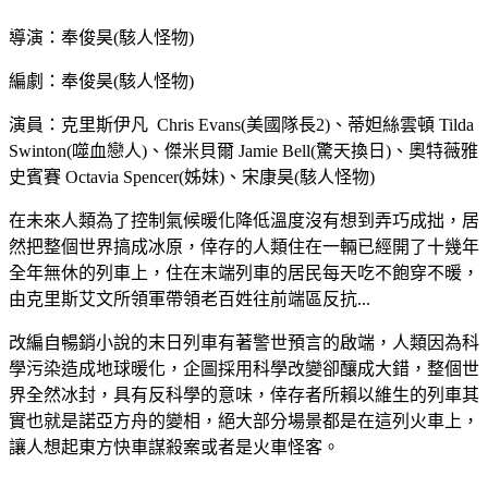
導演：奉俊昊(駭人怪物)
編劇：奉俊昊(駭人怪物)
演員：克里斯伊凡 Chris Evans(美國隊長2)、蒂妲絲雲頓 Tilda
Swinton(噬血戀人)、傑米貝爾 Jamie Bell(驚天換日)、奧特薇雅
史賓賽 Octavia Spencer(姊妹)、宋康昊(駭人怪物)
在未來人類為了控制氣候暖化降低溫度沒有想到弄巧成拙，居
然把整個世界搞成冰原，倖存的人類住在一輛已經開了十幾年
全年無休的列車上，住在末端列車的居民每天吃不飽穿不暖，
由克里斯艾文所領軍帶領老百姓往前端區反抗...
改編自暢銷小說的末日列車有著警世預言的啟端，人類因為科
學污染造成地球暖化，企圖採用科學改變卻釀成大錯，整個世
界全然冰封，具有反科學的意味，倖存者所賴以維生的列車其
實也就是諾亞方舟的變相，絕大部分場景都是在這列火車上，
讓人想起東方快車謀殺案或者是火車怪客。