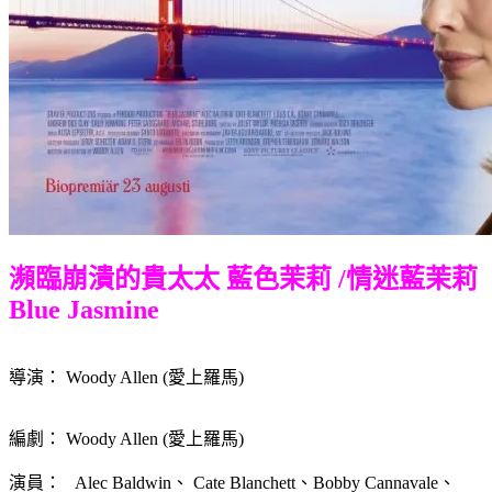
瀕臨崩潰的貴太太 藍色茉莉 /情迷藍茉莉
Blue Jasmine
導演： Woody Allen (愛上羅馬)
編劇： Woody Allen (愛上羅馬)
演員： Alec Baldwin、 Cate Blanchett、Bobby Cannavale、