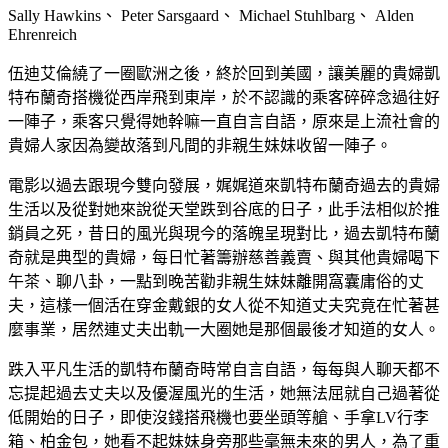
Sally Hawkins、 Peter Sarsgaard、 Michael Stuhlbarg、 Alden
Ehrenreich
伍迪艾倫繞了一圈歐洲之後，終於回到美國，讓美麗的貴婦凱
特布蘭奇搭機從西岸飛到東岸，於不認識的乘客碎碎念過往好
一陣子，乘客只覺得她幹嘛一直自言自語，原來是上流社會的
貴婦人家因為變故落到凡間的非親生妹妹收留一陣子。
電影以過去跟現今雙向發展，娓娓道來凱特布蘭奇過去的貴婦
生活以及從對她來說從天堂跌到谷底的日子，此手法相似於推
銷員之死，昔日的風光與現今的落魄呈現對比，過去凱特布蘭
奇就是典型的貴婦，每日忙著籌辦慈善義賣、與其他貴婦喝下
午茶、聊八卦，一點到晚苦勸非親生妹妹離開窩囊庸俗的丈
夫，這樣一個活在穿金戴銀的女人從不知道丈夫究竟在忙著甚
麼事業，居然連丈夫出軌一大圈她是那個最後才知道的女人。
跌入平凡生活的凱特布蘭奇時常自言自語，每每與人聊天都不
忘提起過去丈夫以及優渥風光的生活，她無法屈就自己過著從
低開始的日子，即使沒錢搭飛機也要坐頭等艙、手拿LV行李
箱、柏金包，她看不起妹妹身旁那些毫無未來的男人，為了重