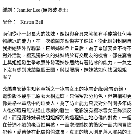
編劇：Jennifer Lee (無敵破壞王)
配音： Kristen Bell
兩個從小一起長大的姊妹，姐姐與身具來就擁有手能讓任何事
物結冰的能力，在一次嬉鬧差點傷害了妹妹，從此姐姐封閉自
我拒絕與外界聯繫，直到姊姊登上皇后，為了舉辦宴會不得不
對外活動，讓孤獨許久的妹妹終於有交朋友的機會，卻在宴會
上與姐姐發生爭執意外發現姊姊居然有著結冰的能力，一氣之
下沒有想到凍結整個王國，與世隔絕，妹妹該如何找回姐姐
呢？
改編自安徒生知名童話之一冰雪女王的冰雪奇緣/魔雪奇緣，
電影版本幾乎已原著大相逕庭，只保留部分角色，但架構卻更
像是格林童話中的睡美人，為了防止能力只要對外封閉多年成
人後卻還是無法遏止悲劇的發生，電影沒有讓冰雪女王飾演反
派，而是讓妹妹尋找姐姐解咒的過程遇上她心儀的對象，一個
在普通不過的老百姓男孩，一面處理姊姊的衝突一面共同冒險
犯難，愛苗便在此處偷偷滋長，真正的壞人則是落入邪惡的王