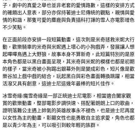
子，劇中的真愛之舉也並非老套的愛情路數，這樣的安排方式
的確頗出人意表，部分亦保持著迪士尼傳統的觀點，親情與愛
情的和諧，那隻可愛的麋鹿與負責插科打諢的雪人亦電影增色
不少笑點。
在正面前段亦安排一段短篇動畫，這次則是米奇拯救米妮大行
動，歡樂騎車的米奇與米妮遇上壞心的小狗戲弄，發展讓人想
起嗶嗶鳥遇上大野狼，故事本身不算新奇，此短篇特別的是原
本角色都是以黑白畫面呈現，其米奇與米妮的模樣也都是初期
的樣子，當米奇被小狗踢出銀幕外則是變成彩色，短片像是歡
樂谷加上戲中戲的結合，玩起黑白與彩色畫面轉換跳躍，相當
活潑又具有創意，這迪士尼這幾年最棒的短片佳作。
冰雪奇緣/魔雪奇緣是一部正統迪士尼電影，相當適合闔家觀
賞的歡樂動畫，整部電影步調快速、搭配著朗朗上口的歌曲，
證明落難公主遇上帥氣的英雄故事永不褪色，也是迪士尼再度
以女性為主的動畫，彰顯女性也能勇敢自主追求愛，角色也都
是以青少年為主，可以吸引到較年輕的族群。