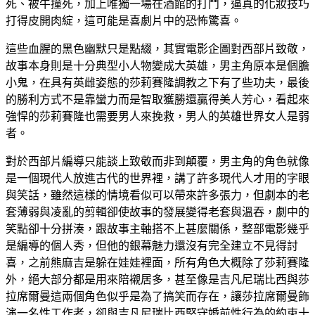
死、被牛撞死，加上唯獨一場在酒館的打鬥，逼真的化妝技巧
打得皮開肉綻，這可能是喜劇片中的恐怖驚喜。
這些血腥的黑色幽默只是點綴，其實電影企圖對西部片致敬，
故事本身則是十分典型小人物變成大英雄，男主角原本是個膽
小鬼，在具有英雌姿態的莎莉賽隆調教之下有了些功夫，最後
的勝利方式不是靠蠻力而是智取獲勝還贏得美人芳心，看起來
強悍的莎莉賽隆也需要男人來挽救，男人的英雄世界女人是弱
者。
對於西部片編導只能談上致敬而非到顛覆，男主角的角色就像
是一個現代人放進古代的世界裡，講了許多現代人才用的字眼
與笑話，雖然這樣的情境看似可以帶來許多張力，但劇本的老
套薄弱與凌亂的剪輯卻使故事的發展變得老套與溫吞，劇中的
笑點卻十分拼湊，跟故事主軸搭不上甚麼關係，
整部電影幾乎
是編導的個人秀，但他的銀幕魅力還沒有完全建立不見得討
喜，之前熊麻吉是躲在娃娃裡面，
所有角色大概除了莎莉賽隆
外，絕大部分都是用來陪襯居多，甚至像是吉凡尼瑞比西與莎
拉席爾曼這兩個角色似乎是為了搞笑而存在，讓莎拉席爾曼飾
演一名性工作者，卻與吉凡尼瑞比西堅守婚前性行為的約束十