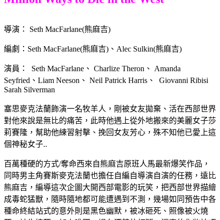
導演： Seth MacFarlane(熊麻吉)
編劇：Seth MacFarlane(熊麻吉)、Alec Sulkin(熊麻吉)
演員： Seth MacFarlane、 Charlize Theron、 Amanda
Seyfried、Liam Neeson、 Neil Patrick Harris、 Giovanni Ribisi
Sarah Silverman
塞思麥克法蘭飾演一名牧羊人，剛被女友拋棄、活在西部世界
對他來說是無比的痛苦，此時他遇上從外地搬來的美麗女子莎
莉賽隆，幫助他練習射擊、挽回女友芳心，殊不知他已愛上這
個神秘女子..
百萬種硬的方式/奪命西來自熊麻吉原班人馬最新爆笑作品，
同時男主角賽斯麥克法蘭也擔任自編自導演自演的任務，遠比
熊麻吉，編導這次企圖大開西部電影的玩笑，把西部世界描繪
成毒蛇猛獸，隨時隨地都可能遭遇到不測，幾場如同預告中各
種命終結站式的意外則是黑色幽默，被冰砸死、照像被火燒