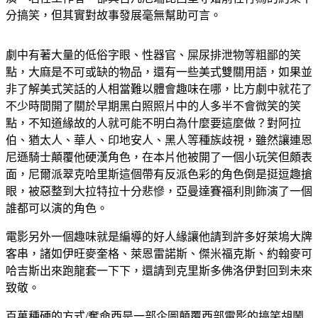
分搞笑，但其實對故事發展毫無幫助可言。
劇中有著大量的低俗字眼、性器官、屎尿排泄物等粗鄙的笑
點，大麻是不可或缺的物品，還有一些美式雙關用語，如果並
非了解美式笑話的人相當難以體會趣味在哪，比方劇中就花了
不少時間開了關於早期黑白照照片中的人多半不會微笑的笑
點，不知道緣故的人就可能不明白為什麼要這麼做？對阿拉
伯、猶太人、華人、印地安人、黑人等種族歧視，雖然讓連恩
尼遜騎士顛覆他硬漢角色，在本片他被開了一個小玩笑但頗表
面，尼爾派翠克哈里斯這個帶有反派色彩的角色倒是挺逗趣搶
眼，被惡整到大拉特拉十分悲慘，亞曼達賽福利則飾演了一個
誰都可以演的角色。
電影另外一個趣味就是編導的好人緣讓他請到許多好萊塢大牌
客串，諸如伊旺麥奎格、萊恩雷諾斯、傑米福克斯、約翰麥可
哈吉斯出來跑龍套一下下，還請到克里斯多佛洛伊對回到未來
致敬。
百萬種硬的方式/奪命西是一部企圖顛覆西部電影的搞笑胡鬧