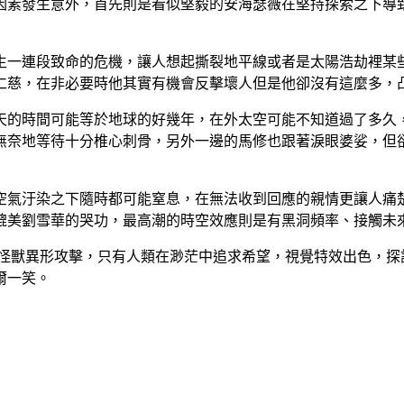
因素發生意外，首先則是看似堅毅的安海瑟薇在堅持探索之下導
生一連段致命的危機，讓人想起撕裂地平線或者是太陽浩劫裡某
仁慈，在非必要時他其實有機會反擊壞人但是他卻沒有這麼多，
天的時間可能等於地球的好幾年，在外太空可能不知道過了多久
無奈地等待十分椎心刺骨，另外一邊的馬修也跟著淚眼婆娑，但
空氣汙染之下隨時都可能窒息，在無法收到回應的親情更讓人痛
媲美劉雪華的哭功，最高潮的時空效應則是有黑洞頻率、接觸未
的怪獸異形攻擊，只有人類在渺茫中追求希望，視覺特效出色，探
爾一笑。