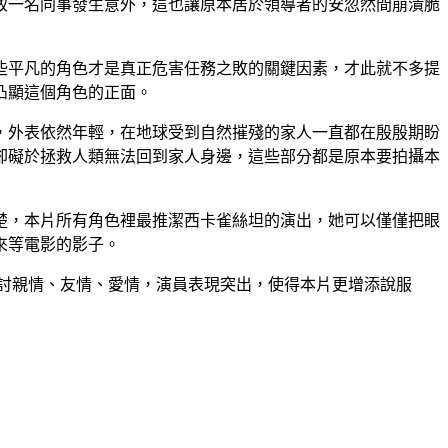
致一名同事發生意外，這也讓原本居於領導者的安忽然間崩潰脆
些平凡的角色才是真正危害任務之敗的關鍵因素，才此就不多提
凸顯這個角色的正面。
，外表依然年輕，在地球受到自然摧殘的家人一直都在殷殷期盼
卻礙於拯救人類無法回到家人身邊，這些部分都是原本要拍攝本
楚，本片所有角色裡最推潔西卡雀絲坦的演出，她可以僅僅把眼
來等電影的影子。
討親情、友情、愛情，演員表現突出，使得本片更增添說服