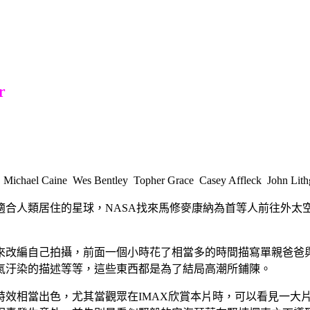
r
chael Caine Wes Bentley Topher Grace Casey Affleck John L
適合人類居住的星球，NASA找來馬修麥康納為首等人前往外太
來改編自己拍攝，前面一個小時花了相當多的時間描寫單親爸爸
氣汙染的描述等等，這些東西都是為了結局高潮所鋪陳。
特效相當出色，尤其當觀眾在IMAX欣賞本片時，可以看見一大