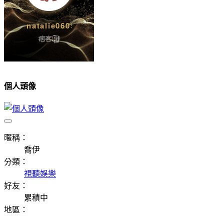
個人頭像
暱稱：
喬伊
分類：
視聽娛樂
好友：
累積中
地區：