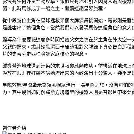
影沒有任何外星怪物攻擊，類似只有地心引人因為人為與機器
弱，此時馬修成了一船之主，繼續這趟星際旅程。
從中段幾位主角在星球拯救某個大牌演員後開始，電影則是發
是誰客串了這個角色，當然我們可以發現馬修這個角色的寬大
編導為什麼要花這麼多時間描寫父女之情在於主角在外太空一
父親的歸來，尤其幾段潔西卡雀絲坦對父親錄下真心告白那種
片的史蒂芬史匹柏強調家庭核心的觀念。
編導營造地球遭到汙染的末世寂寥感頗成功，彷彿活在地球上
淚放在眼眶裡打轉不讓她流出來的內斂演出十分驚人，幾乎是
星際效應/星際啟示錄領著觀眾進行一場星際之旅，沒有可怕
力，其中幾個如同俄羅斯方塊造型的機器人則是替影片帶來莞
創作者介紹