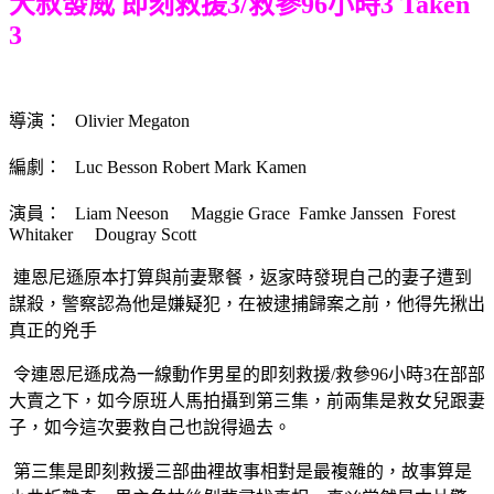
大叔發威 即刻救援3/救參96小時3 Taken
3
導演： Olivier Megaton
編劇： Luc Besson Robert Mark Kamen
演員： Liam Neeson Maggie Grace Famke Janssen Forest
Whitaker Dougray Scott
連恩尼遜原本打算與前妻聚餐，返家時發現自己的妻子遭到
謀殺，警察認為他是嫌疑犯，在被逮捕歸案之前，他得先揪出
真正的兇手
令連恩尼遜成為一線動作男星的即刻救援/救參96小時3在部部
大賣之下，如今原班人馬拍攝到第三集，前兩集是救女兒跟妻
子，如今這次要救自己也說得過去。
第三集是即刻救援三部曲裡故事相對是最複雜的，故事算是