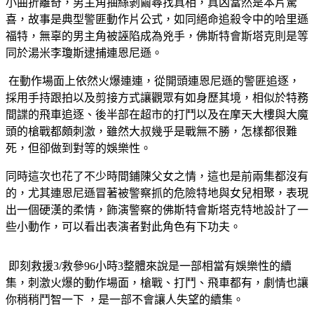
小曲折離奇，男主角抽絲剝繭尋找真相，真凶當然是本片驚
喜，故事是典型警匪動作片公式，如同絕命追殺令中的哈里遜
福特，無辜的男主角被誣陷成為兇手，佛斯特會斯塔克則是等
同於湯米李瓊斯逮捕連恩尼遜。
在動作場面上依然火爆連連，從開頭連恩尼遜的警匪追逐，
採用手持跟拍以及剪接方式讓觀眾有如身歷其境，相似於特務
間諜的飛車追逐、後半部在超市的打鬥以及在摩天大樓與大魔
頭的槍戰都頗刺激，雖然大叔幾乎是戰無不勝，怎樣都很難
死，但卻做到對等的娛樂性。
同時這次也花了不少時間鋪陳父女之情，這也是前兩集都沒有
的，尤其連恩尼遜冒著被警察抓的危險特地與女兒相聚，表現
出一個硬漢的柔情，飾演警察的佛斯特會斯塔克特地設計了一
些小動作，可以看出表演者對此角色有下功夫。
即刻救援3/救參96小時3整體來說是一部相當有娛樂性的續
集，刺激火爆的動作場面，槍戰、打鬥、飛車都有，劇情也讓
你稍稍鬥智一下 ，是一部不會讓人失望的續集。