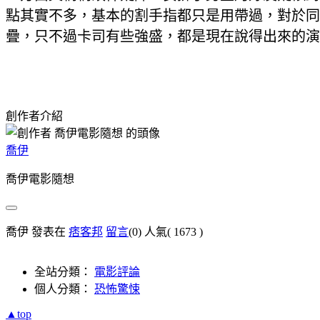
點其實不多，基本的割手指都只是用帶過，對於同
疊，只不過卡司有些強盛，都是現在說得出來的演
創作者介紹
喬伊
喬伊電影隨想
喬伊 發表在
痞客邦
留言
(0)
人氣(
1673
)
全站分類：
電影評論
個人分類：
恐怖驚悚
▲top