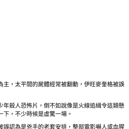
為主，太平間的屍體經常被翻動，伊旺麥奎格被誤
少年殺人恐怖片，倒不如說像是火線追緝令這類懸
一下，不少時候是虛驚一場。
被誤認為是兇手的老套安排，整部電影嚇人或血腥