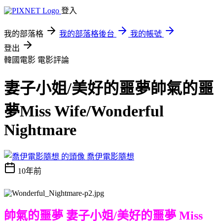
登入
我的部落格
我的部落格後台
我的帳號
登出
韓國電影
電影評論
妻子小姐/美好的噩夢帥氣的噩
夢Miss Wife/Wonderful
Nightmare
喬伊電影隨想
10年前
帥氣的噩夢 妻子小姐/美好的噩夢 Miss