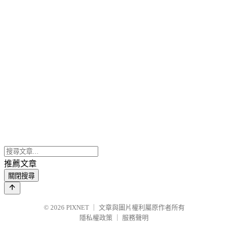
推薦文章
關閉搜尋
© 2026
PIXNET
｜
文章與圖片權利屬原作者所有
隱私權政策
｜
服務聲明