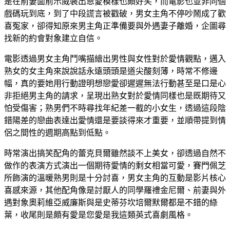
是在前妻面前示威裝出恩愛模樣也頗好笑，而電影也並非同個
戲碼玩到底，到了中段謊言被戳破，男女主角不停吵鬧成了歡
喜冤家，卻得知原來男主角正準備要與外遇妻子離婚，企圖尋
找新的約會對象建立自信。
電影透過男女主角鬥嘴描繪出男性與女性對於愛情觀點，邁入
熟女的女主角來說說話永遠頭頭是道尖酸刻薄，時常不修邊
幅，真的要她用行動證明想戀愛卻遲遲無法行動甚至是口是心
非拒絕男主角的請求，呈現出熟女對於愛情同樣也是既期待又
怕受傷害；熟男們不時尋找年紀差一截的小女生，透過這段陰
錯陽差的戀曲表達出愛情還是要談得來才重要，並順帶提到情
侶之間性的週期高點到低點。
時常演出搞笑配角的蕾克貝爾雖然談不上美女，卻透過自然不
做作的表演方式演出一個期待愛情的剩女相當可愛，賽門佩芝
所飾演的溫暖熟男則是十分討喜，男女主角的互動是影片核心
喜感來源，其他配角像是討厭人的同學羅禮金尼爾、前妻與外
遇對象奧莉維亞威廉斯與是史蒂芬坎培爾默爾都是不錯的綠
葉，收尾則是頗有愛是您愛是我這類英式喜劇風格。