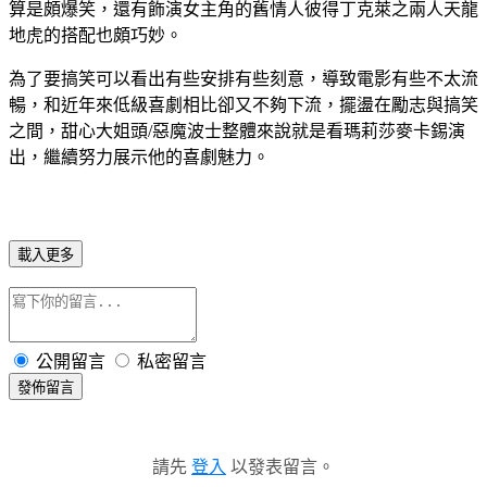
算是頗爆笑，還有飾演女主角的舊情人彼得丁克萊之兩人天龍
地虎的搭配也頗巧妙。
為了要搞笑可以看出有些安排有些刻意，導致電影有些不太流
暢，和近年來低級喜劇相比卻又不夠下流，擺盪在勵志與搞笑
之間，甜心大姐頭/惡魔波士整體來說就是看瑪莉莎麥卡錫演
出，繼續努力展示他的喜劇魅力。
載入更多
公開留言
私密留言
發佈留言
請先
登入
以發表留言。