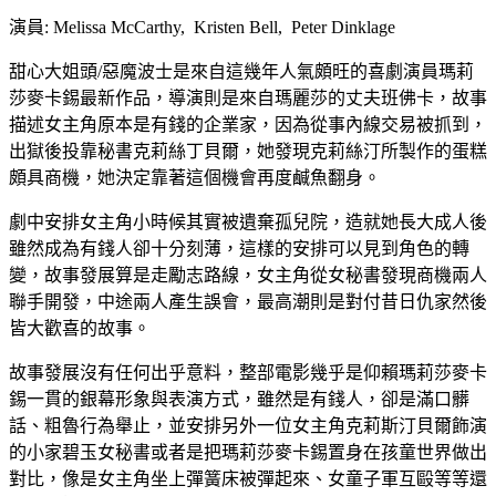
演員: Melissa McCarthy, Kristen Bell, Peter Dinklage
甜心大姐頭/惡魔波士是來自這幾年人氣頗旺的喜劇演員瑪莉
莎麥卡錫最新作品，導演則是來自瑪麗莎的丈夫班佛卡，故事
描述女主角原本是有錢的企業家，因為從事內線交易被抓到，
出獄後投靠秘書克莉絲丁貝爾，她發現克莉絲汀所製作的蛋糕
頗具商機，她決定靠著這個機會再度鹹魚翻身。
劇中安排女主角小時候其實被遺棄孤兒院，造就她長大成人後
雖然成為有錢人卻十分刻薄，這樣的安排可以見到角色的轉
變，故事發展算是走勵志路線，女主角從女秘書發現商機兩人
聯手開發，中途兩人產生誤會，最高潮則是對付昔日仇家然後
皆大歡喜的故事。
故事發展沒有任何出乎意料，整部電影幾乎是仰賴瑪莉莎麥卡
錫一貫的銀幕形象與表演方式，雖然是有錢人，卻是滿口髒
話、粗魯行為舉止，並安排另外一位女主角克莉斯汀貝爾飾演
的小家碧玉女秘書或者是把瑪莉莎麥卡錫置身在孩童世界做出
對比，像是女主角坐上彈簧床被彈起來、女童子軍互毆等等還