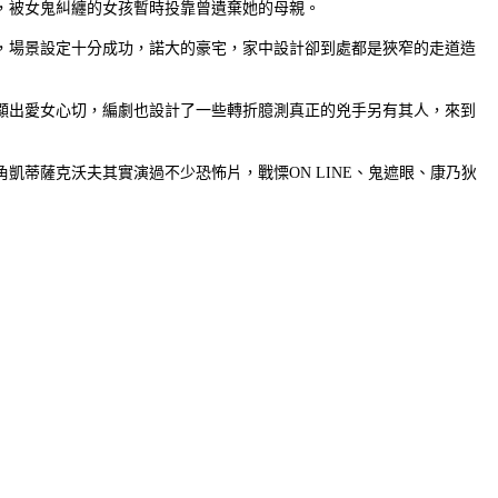
，被女鬼糾纏的女孩暫時投靠曾遺棄她的母親。
，場景設定十分成功，諾大的豪宅，家中設計卻到處都是狹窄的走道造
顯出愛女心切，編劇也設計了一些轉折臆測真正的兇手另有其人，來到
蒂薩克沃夫其實演過不少恐怖片，戰慄ON LINE、鬼遮眼、康乃狄