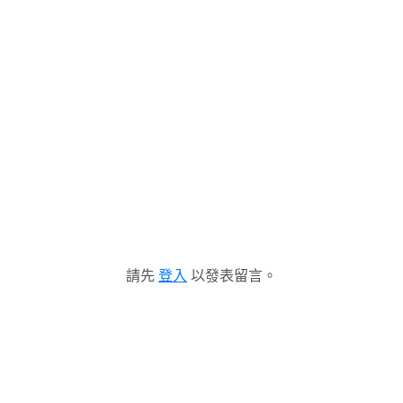
請先
登入
以發表留言。