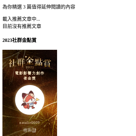
為你精選 3 篇值得延伸閱讀的內容
載入推薦文章中...
目前沒有推薦文章
2023社群金點賞