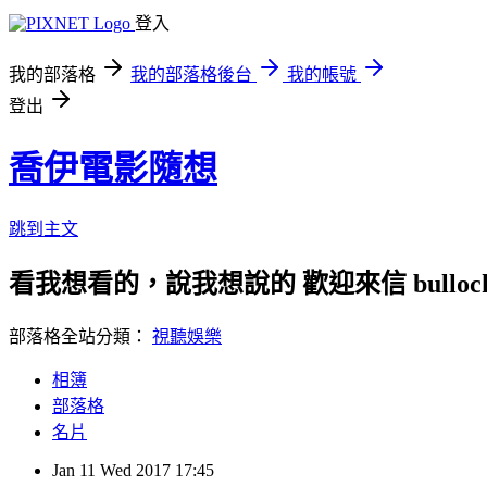
登入
我的部落格
我的部落格後台
我的帳號
登出
喬伊電影隨想
跳到主文
看我想看的，說我想說的 歡迎來信 bullock72
部落格全站分類：
視聽娛樂
相簿
部落格
名片
Jan
11
Wed
2017
17:45