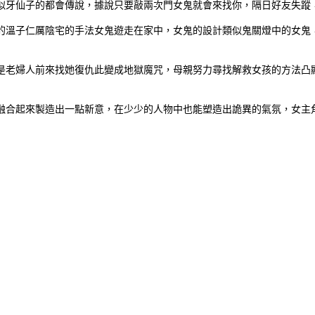
似牙仙子的都會傳說，據說只要敲兩次門女鬼就會來找你，隔日好友失蹤
的溫子仁厲陰宅的手法女鬼遊走在家中，女鬼的設計類似鬼關燈中的女鬼
是老婦人前來找她復仇此變成地獄魔咒，母親努力尋找解救女孩的方法凸
合起來製造出一點新意，在少少的人物中也能塑造出詭異的氣氛，女主角凱