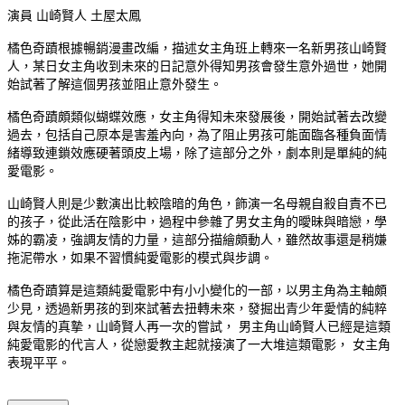
演員 山崎賢人 土屋太鳳
橘色奇蹟根據暢銷漫畫改編，描述女主角班上轉來一名新男孩山崎賢
人，某日女主角收到未來的日記意外得知男孩會發生意外過世，她開
始試著了解這個男孩並阻止意外發生。
橘色奇蹟頗類似蝴蝶效應，女主角得知未來發展後，開始試著去改變
過去，包括自己原本是害羞內向，為了阻止男孩可能面臨各種負面情
緒導致連鎖效應硬著頭皮上場，除了這部分之外，劇本則是單純的純
愛電影。
山崎賢人則是少數演出比較陰暗的角色，飾演一名母親自殺自責不已
的孩子，從此活在陰影中，過程中參雜了男女主角的曖昧與暗戀，學
姊的霸凌，強調友情的力量，這部分描繪頗動人，雖然故事還是稍嫌
拖泥帶水，如果不習慣純愛電影的模式與步調。
橘色奇蹟算是這類純愛電影中有小小變化的一部，以男主角為主軸頗
少見，透過新男孩的到來試著去扭轉未來，發掘出青少年愛情的純粹
男主角山崎賢人已經是這類
與友情的真摯，山崎賢人再一次的嘗試，
純愛電影的代言人，從戀愛教主起就接演了一大堆這類電影，
女主角
表現平平。