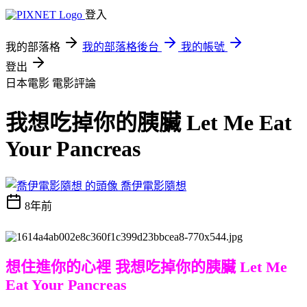
登入
我的部落格
我的部落格後台
我的帳號
登出
日本電影
電影評論
我想吃掉你的胰臟 Let Me Eat
Your Pancreas
喬伊電影隨想
8年前
想住進你的心裡 我想吃掉你的胰臟 Let Me
Eat Your Pancreas