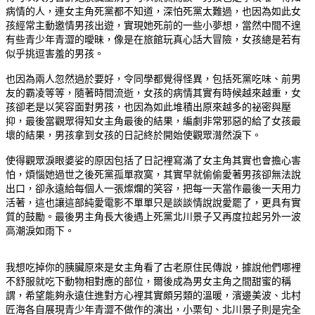
病情的人，連女主角死黨都不知道，深怕死黨太難過，也因為如此女
孩經常主動邀情男孩出遊，實現她死前的一些小夢想，當然中間不遑
有些青少年青澀的曖昧，像是在旅館玩真心話大冒險，女孩總是若有
似乎挑逗害羞的男孩。
也因為兩人忽然過於要好，令同學都覺得怪異，包括死黨吃味、前男
友的霸凌等等，隨著時間流逝，女孩的病情其實有時候越來越重，女
孩卻老是以笑容面對男孩，也因為如此堆積出原來越多的祕密與壓
抑，最後當觀眾得知女主角最後的結果，編劇非常邪惡的給了女孩最
壞的結果，男孩拿到女孩的日記終於開始使觀眾潸然淚下。
使得觀眾淚眼婆娑的原因包括了日記裡寫滿了女主角其實也會擔心害
怕，煩惱她過世之後死黨孤單寂寞，其實早就偷偷愛著男孩卻無法說
出口，卻永遠給每個人一張燦爛的笑容，把每一天當作最後一天用力
活著，這也讓這部純愛電影不單單只是談談情說說愛罷了，更具有實
質的鼓勵。最後男主角長大後遇上死黨北川景子又再度拉起另外一波
高潮淚如雨下。
我想吃掉你的胰臟原來是女主角看了古老原住民傳說，據說他們哪裡
不舒服就吃下動物相對應的部位，爾後成為男女主角之間甜蜜的稱
謂，希望能夠永遠住進對方心裡其實頗另類的溫暖，濱邊美波、北村
匠海各自展現青少年青澀不做作的演出，小栗旬、北川景子則是完全