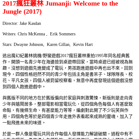
2017瘋狂叢林 Jumanji: Welcome to the
Jungle (2017)
Director: Jake Kasdan
Writers: Chris McKenna , Erik Sommers
Stars: Dwayne Johnson, Karen Gillan, Kevin Hart
逃出魔幻紀叢林挑機/野蠻遊戲2017瘋狂叢林重拍1995年同名經典舊
作，開頭一名青少年在海邊撿到桌遊帶回家，當時桌遊已經被視為無
趣，沒想到遊戲先進變成了電玩，男孩跑進遊戲中再也出不來，回到
現今，四個性格迥然不同的青少年包括主角是書呆子、球隊隊長、校
花、平凡女孩，四個人被罰留校察看，無意中再度發現這個遊戲沒想
到四個人跑進遊戲中。
與舊版不同的地方在於舊版偏向於家庭與刺激驚悚，新版則是走向青
少年與嬉鬧居多，整部電影相當電玩化，從四個角色每個人有甚麼致
命點，有幾條生命、有甚麼能力等等，編劇對此開了不少玩笑與作
用，四個角色等於是四個青少年走進外表看起來成熟的靈魂，加入了
一點飛進未來的味道。
於是一群人像是電玩共同合作每個人發揮能力解謎破關，過程中有不