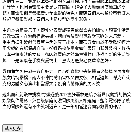
少動作場面，像是遇上各種動物、直升機飛行、最後爬上山頭放上寶
石等等，也因為電影主要是要在闖關，避免了大魔頭過度簡單的問
題，而電影倒是發揮青少年電影的特色，開頭四個人被留校察看讓人
想起早餐俱樂部，四個人也是典型的學生形象。
主角本身是書呆子，即使外表變成猛男依然會害怕膽怯，現實生活是
喜歡電玩，在遊戲裡當英雄，藉由冒險變得勇敢對喜歡的人示愛，一
場主角揮別遊戲代表著主角的真正出走，而孤僻女由於不受歡迎經常
用尖銳的言語保護自我，卻透過校花學會如何表達自我與裝扮，校花
原本是個膚淺的女孩，卻因為冒險居然學會犧牲自我找到新的生活樂
趣，不是琢磨在手機與愛情上，黑人則是與老友重修舊好。
幾個角色則是發揮各自魅力，巨石強森繼中央情爆員之後這次再度與
凱文哈特搭檔，兩人不停鬥嘴陷害卻又需要彼此相當逗趣，傑克布萊
克的男體女心演出相當爆笑；凱倫吉蘭飾演的男人婆。
逃出魔幻紀叢林挑機/野蠻遊戲2017瘋狂叢林是給予新世代觀賞的搞笑
娛樂動作電影，與舊版家庭刺激冒險風格大相逕庭，整部電影除了熱
血的冒險外還有不少笑料遍布，是一部相當適合闔家觀賞的作品。
載入更多