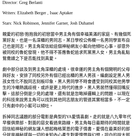
Director: Greg Berlanti
Writers: Elizabeth Berger , Isaac Aptaker
Stars: Nick Robinson, Jennifer Garner, Josh Duhamel
親愛的初戀/抱抱我的初戀當中男主角有個幸福美滿的家庭、有幾個死
黨好友，也是一名深櫃的男同志，某日學校公佈欄一名男同學宣布自
己也是同志，男主角寫信給這個神秘網友小藍向他傾吐心事，卻意外
被同校的魯蛇發現，他不得不答應魯蛇追求死黨黑人女，男主角亂點
鴛鴦譜之下是否能找到真愛。
劇中部分談及到男主角深櫃的處境，很幸運的男主角有個開明的父母
與好友，安排了同校另外有個已經出櫃的黑人男孩，編劇設定黑人男
孩女性化不脫同志刻板印象，黑人男同學不時會遭受到同校其他男學
生的冷嘲熱諷歧視，或許是更上時代的進步，黑人男居然懂得回嘴反
擊，這部分倒是少見的處理，還有就是忽略掉邏輯上的問題，以現在
的科技來說男主角可以找到其他同志朋友的管道其實相當多，不一定
只有劇中的小藍可以傾吐。
拆掉同志議題的部分電影是典型的YA愛情喜劇。走的就是八九零年代
早餐俱樂部、對面的惡女看過來路線，男主角每日最期待的時間就是
回信給神秘的網友讓人想起梅格萊恩的電子情書，愛情在最美好的部
分就是神秘感與一切的未知內心產生對愛憧憬與幻想，坦白的說大部