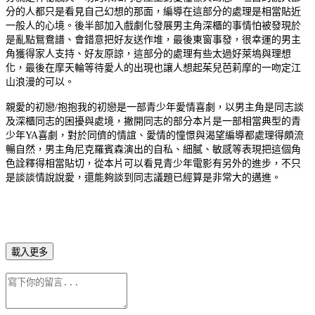
分的人都只是看見自己幻想的那面，編導在這部分的處理是相當貼近
一般人的心境。後半部加入戲劇化發展男主角深櫃的事情怕被發現於
是亂點鴛鴦譜、會錯意把好友送作堆，最後東窗事發，很幸運的男主
角獲得家人支持、好友原諒，這部分的處理有些太過好萊塢與理想
化，最後在摩天輪等待愛人的出現也讓人想起茱兒芭莉摩的一吻定江
山浪漫的可以。
親愛的初戀/抱抱我的初戀是一部青少年愛情喜劇，以男主角是同志談
及深櫃同志的困擾與處境，撇開同志的部分本片是一部相當典型的青
少年YA喜劇，對於同儕的情誼、愛情的憧憬與渴望編導都處理得頗流
暢自然，男主角尼克羅賓森演出的自私、細膩、敏感等表現把這個角
色詮釋得相當貼切，從本片可以看見青少年電影有另外的進步，不只
是談談情說說愛，還能夠談到同志議題已經算是非常大的邁進。
載入更多