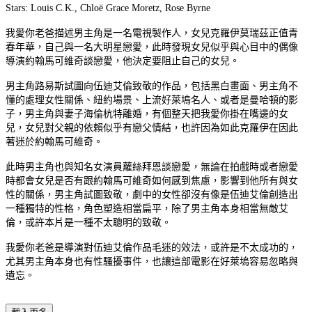
Stars: Louis C.K., Chloë Grace Moretz, Rose Byrne
我愛你老爸描述男主角是一名電視製作人，女兒克羅伊莫瑞茲正值青
春年華，自己與一名大明星戀愛，此時發現女兒似乎與心目中的偶像
導演約翰馬可維奇談戀愛，他決定要阻止自己的女兒。
男主角路易斯試圖向伍迪艾倫致敬的作品，包括黑白畫面、男主角不
懂的處理女性關係、紐約場景、上流好萊塢名人、或者是曼哈頓的影
子，男主角與妻子海倫杭特離婚，有個整天把我愛你掛在嘴邊的女
兒，女兒對父親的依賴似乎有戀父情結，也許因為如此克羅伊在因此
著迷於約翰馬可維奇。
此時男主角也與知名女演員蘿絲拜恩談戀愛，無論在拍戲時或者戀愛
時都會女兒是否有跟約翰馬可維奇如何感到焦慮，影響到他所有與女
性的關係，男主角試圖致敬，劇中的女性卻沒有像是伍迪艾倫創造出
一種獨特的性格，角色塑造相當扁平，除了男主角本身相當無敵艾
倫，或許本片是一種不太聰明的致敬。
我愛你老爸是導演對伍迪艾倫作品毛迷的效法，或許是不太成功的，
尤其男主角本身也有性騷擾事件，也讓這部電影在好萊塢容易忽略與
遺忘。